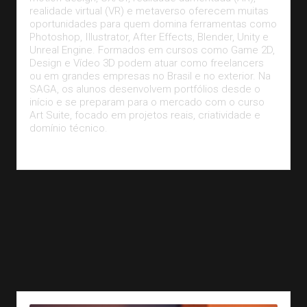
realidade virtual (VR) e metaverso oferecem muitas
oportunidades para quem domina ferramentas como
Photoshop, Illustrator, After Effects, Blender, Unity e
Unreal Engine. Formados em cursos como Game 2D,
Design e Vídeo 3D podem atuar como freelancers
ou em grandes empresas no Brasil e no exterior. Na
SAGA, os alunos desenvolvem portfólios desde o
início e se preparam para o mercado com o curso
Art Suite, focado em projetos reais, criatividade e
domínio técnico.
Leia Mais