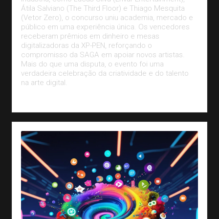
Átila Salviano (The Third Floor) e Thiago Mesquita
(Vetor Zero), o concurso uniu academia, mercado e
público em uma experiência única. Os vencedores
receberam prêmios em dinheiro e mesas
digitalizadoras da XP-PEN, reforçando o
compromisso da SAGA em apoiar novos artistas.
Mais do que uma disputa, o evento foi uma
verdadeira celebração da criatividade e do talento
na arte digital.
Leia Mais