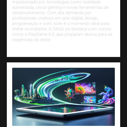
impulsionado por tecnologias como realidade
aumentada, cloud gaming e novas ferramentas de
desenvolvimento. Com alta demanda por
profissionais criativos em arte digital, design,
programação e som, este é o momento ideal para
entrar na indústria. A SAGA se destaca com cursos
como o PlayGame 6.0, que preparam alunos para as
exigências do setor.
Leia Mais