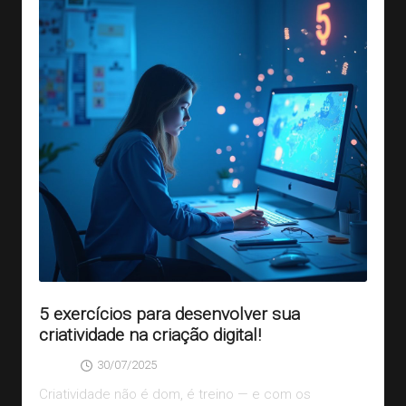
5 exercícios para desenvolver sua
criatividade na criação digital!
30/07/2025
SAGA
Posted
by
Criatividade não é dom, é treino — e com os