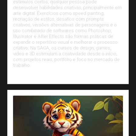
estímulos certos, qualquer pessoa pode
desenvolver habilidades criativas, principalmente em
arte digital. Exercícios como speed painting,
recriação de estilos, desafios com prompts
criativos, versões alternativas de personagens e o
uso combinado de softwares como Photoshop,
Illustrator e After Effects são formas práticas de
expandir o repertório visual e melhorar o processo
criativo. Na SAGA, os cursos de design, games,
vídeo e 3D estimulam a criatividade desde o início,
com projetos reais, portfólio e foco no mercado de
trabalho.
Leia Mais