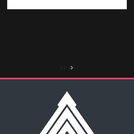
Leia Mais
Paginação
1
2
NEXT
PAGE
de
posts