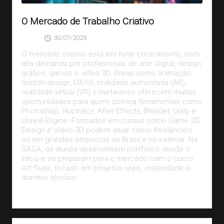
O Mercado de Trabalho Criativo
30/07/2025
SAGA
Posted
by
O mercado criativo está em forte crescimento, com
alta demanda por profissionais de arte digital, design
gráfico, games e vídeo 3D. Áreas como animação,
motion design, UX/UI, realidade aumentada (AR),
realidade virtual (VR) e metaverso oferecem muitas
oportunidades para quem domina ferramentas como
Photoshop, Illustrator, After Effects, Blender, Unity e
Unreal Engine. Formados em cursos como Game 2D,
Design e Vídeo 3D podem atuar como freelancers
ou em grandes empresas no Brasil e no exterior. Na
SAGA, os alunos desenvolvem portfólios desde o
início e se preparam para o mercado com o curso
Art Suite, focado em projetos reais, criatividade e
domínio técnico.
Leia Mais