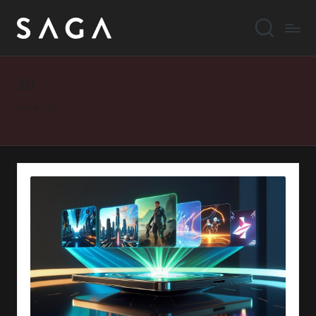
3D
Home
»
3D