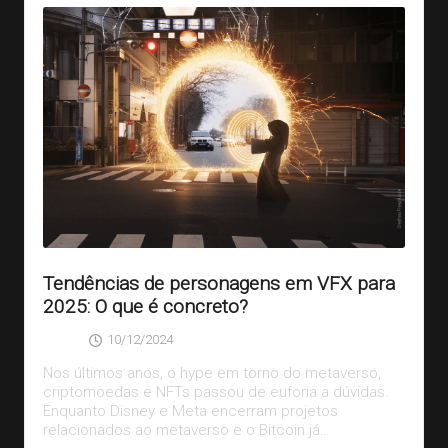
Tendências de personagens em VFX para
2025: O que é concreto?
10/12/2024
SAGA
Posted
by
Nos últimos anos, o hype em torno do metaverso,
criptomoedas e NFTs passou de euforia a dúvidas.
Enquanto Disney e Meta encerram projetos
relacionados ao metaverso e o Bitcoin já…