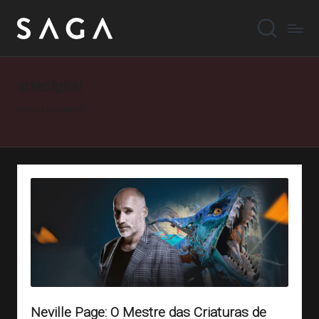
artedigital
Home
»
artedigital
Neville Page: O Mestre das Criaturas de