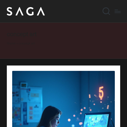
concept art
Home
»
concept art