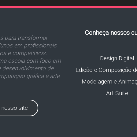
Conheça nossos cu
 para transformar
unos em profissionais
dos e competitivos.
Design Digital
a escola com foco em
e desenvolvimento de
Edição e Composição d
mputação gráfica e arte
Modelagem e Anima
Art Suite
e nosso site