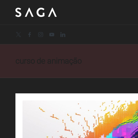
twitter.com
facebook.com
instagram.com
youtube.com
linkedin.com
curso de animação