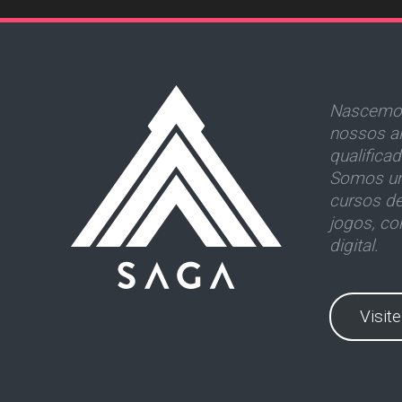
Nascemos
nossos al
qualifica
Somos um
cursos d
jogos, co
digital.
Visit