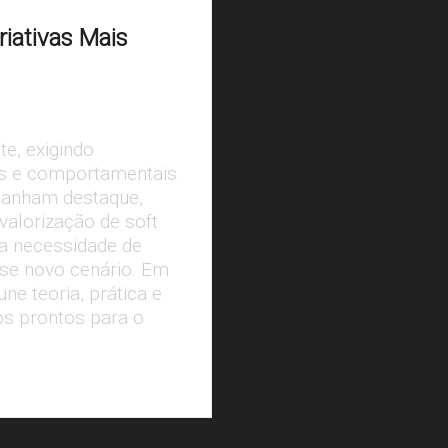
riativas Mais
e, exigindo
as e comportamentais.
ganham destaque,
valorização de soft
 a necessidade de
sse novo cenário. Em
ne teoria, prática e
s prontos para o