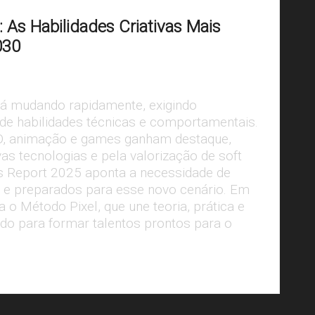
: As Habilidades Criativas Mais
030
tá mudando rapidamente, exigindo
 de habilidades técnicas e comportamentais.
D, animação e games ganham destaque,
as tecnologias e pela valorização de soft
obs Report 2025 aponta a necessidade de
is e preparados para esse novo cenário. Em
 o Método Pixel, que une teoria, prática e
o para formar talentos prontos para o