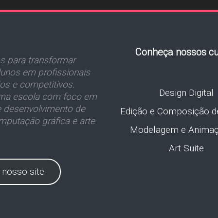
Conheça nossos cu
 para transformar
unos em profissionais
dos e competitivos.
Design Digital
a escola com foco em
e desenvolvimento de
Edição e Composição d
mputação gráfica e arte
Modelagem e Anima
Art Suite
e nosso site