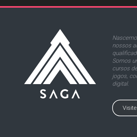
Nascemos
nossos al
qualifica
Somos um
cursos d
jogos, co
digital.
Visit