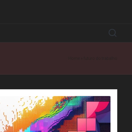
Home
»
futuro do trabalho