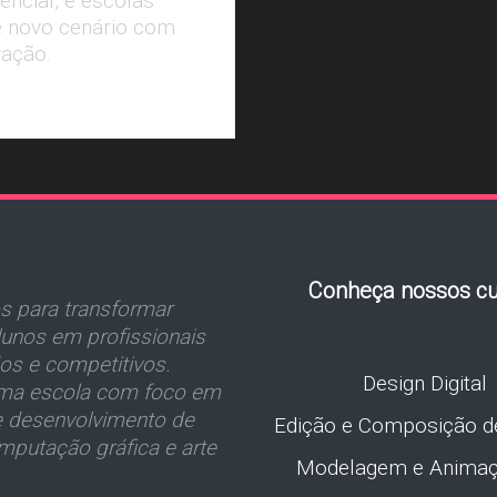
encial, e escolas
 novo cenário com
vação.
Conheça nossos cu
 para transformar
unos em profissionais
dos e competitivos.
Design Digital
a escola com foco em
e desenvolvimento de
Edição e Composição d
mputação gráfica e arte
Modelagem e Anima