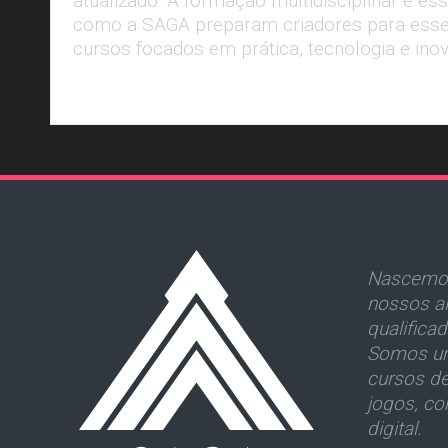
atualizado. A formação multidisciplinar é ess
como a SAGA preparam criadores para esse
cursos focados em prática, tecnologia e ino
Leia Mais
Nascemos
nossos al
qualifica
Somos um
cursos d
jogos, co
digital.