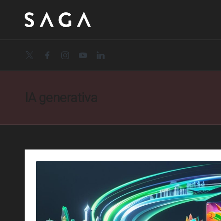
twitter.com
facebook.com
instagram.com
youtube.com
linkedin.com
IA generativa