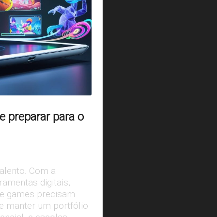
e preparar para o
talento. Com a
rramentas digitais,
al e games precisam
e manter um portfólio