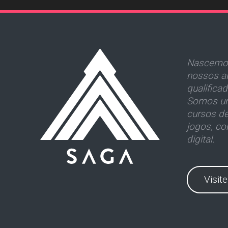
Nascemos
nossos al
qualifica
Somos um
cursos d
jogos, co
digital.
Visit