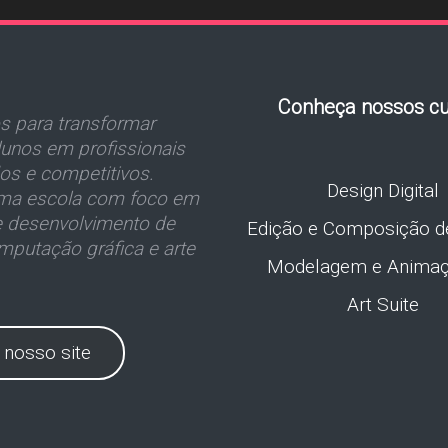
Conheça nossos cu
 para transformar
unos em profissionais
dos e competitivos.
Design Digital
a escola com foco em
e desenvolvimento de
Edição e Composição d
mputação gráfica e arte
Modelagem e Anima
Art Suite
e nosso site