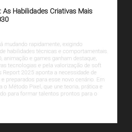
: As Habilidades Criativas Mais
030
tá mudando rapidamente, exigindo
 de habilidades técnicas e comportamentais.
D, animação e games ganham destaque,
as tecnologias e pela valorização de soft
obs Report 2025 aponta a necessidade de
is e preparados para esse novo cenário. Em
 o Método Pixel, que une teoria, prática e
o para formar talentos prontos para o