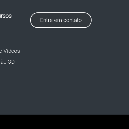
rsos
Entre em contato
e Vídeos
ção 3D
.