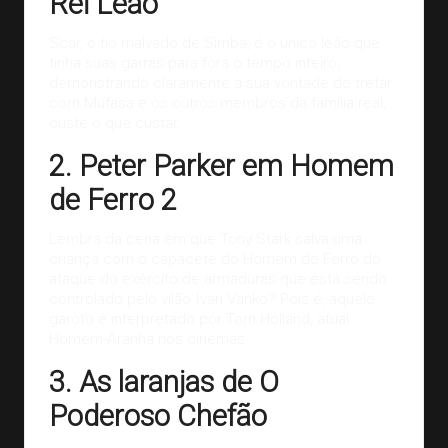
Rei Leão
Scar, o tio malvado de Simba, é o único leão que
tinha suas garras para fora o tempo inteiro,
demonstrando claramente a sua vontade de tretar
com Mufasa e os outros membros da família real,
custe o que custar.
2. Peter Parker em Homem
de Ferro 2
Lembra da cena em que Tony Stark salva uma
criança com o capacete do Homem de Ferro do
ataque do exército de armaduras que está sendo
controlado pelo vilão Ivan Vanko? Pois é, aquele
garoto é interpretado por Tom Holland, atual
Homem-Aranha nos cinemas.
3. As laranjas de O
Poderoso Chefão