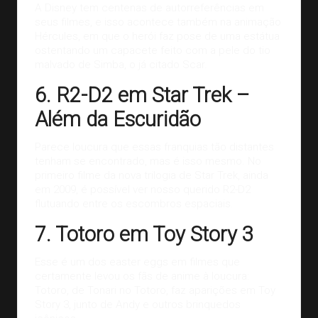
A Disney tem centenas de autorreferências em
seus filmes, e isso acontece também na animação
Hércules, em que o herói faz pose de uma estátua
ostentando um capacete feito com a pele do tio
malvado de Simba, o já citado Scar.
6. R2-D2 em Star Trek –
Além da Escuridão
Parece loucura que essas franquias tão distantes
tenham se encontrado, mas é isso mesmo. No
primeiro filme da nova trilogia de Star Trek, ainda
em 2009, é possível ver nosso querido R2-D2
flutuando entre os escombros espaciais.
7. Totoro em Toy Story 3
Esse é um dos easter eggs em filmes que
certamente levou os
fãs de anime
à loucura:
Totoro, de Tonari no Totoro, faz aparições em Toy
Story 3, junto de Andy e outros brinquedos