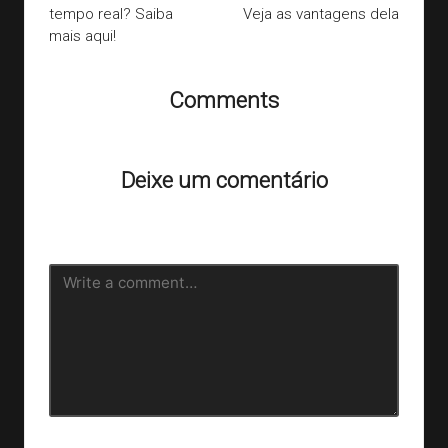
tempo real? Saiba
Veja as vantagens dela
mais aqui!
Comments
Ainda não há comentários. Que tal começar a discussão?
Deixe um comentário
O seu endereço de e-mail não será publicado.
Campos
obrigatórios são marcados com
*