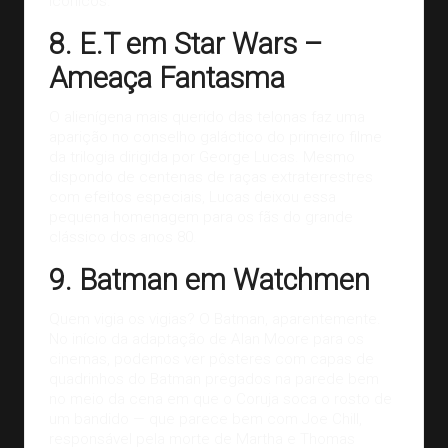
icônicos.
8. E.T em Star Wars –
Ameaça Fantasma
O alienígena mais querido das telonas faz uma
aparição no conselho galáctico do primeiro filme
da trilogia dirigida por
George Lucas
. Mesmo
dispondo de centenas de raças extraterrestres
com
efeitos especiais
, Lucas deixou essa
pequena homenagem para os fãs do grande
clássico dos anos 80.
9. Batman em Watchmen
Quem vigia os vigias? O Batman, aparentemente.
No início da adaptação de Alan Moore para os
cinemas, podemos ver pôsteres com capas de
quadrinhos do Batman pregados na parede bem
no meio da cena em que o Coruja soca o rosto de
um bandido — que parece bem com Joe Chill,
responsável pela morte de Martha e Thomas