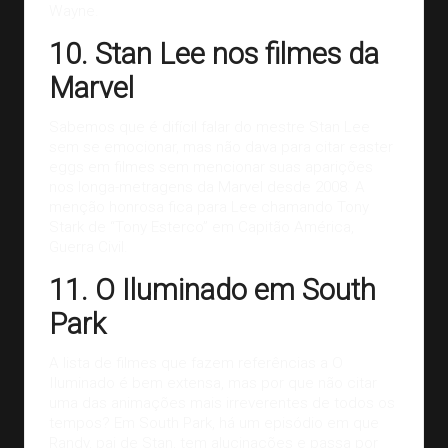
Wayne.
10. Stan Lee nos filmes da
Marvel
Sabemos que é difícil falar do mestre Stan Lee
sem se emocionar, mas não dava para citar easter
eggs em filmes sem mencionar suas aparições
nos longa-metragens da Marvel desde 2008. A
menção honrosa fica para Lee chamando Tony
Stark de “Tony Esterco” em Capitão América,
Guerra Civil.
11. O Iluminado em South
Park
A lista de filmes que fazem referências a O
Iluminado é bem extensa, mas por que não citar
uma das
animações
mais irreverentes de todos os
tempos? Em South Park, há um episódio em que
Randy, pai de Stan, tem alucinações e passa por