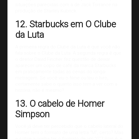
situações parecidas com a de Jack Torrance na
produção de Stanley Kubrick.
12. Starbucks em O Clube
da Luta
A primeira regra do Clube da Luta é que você não
fala sobre o Clube da Luta. A segunda regra é que
o diretor David Fincher fez questão de deixar
aparecer um copo de café da marca Starbucks
em praticamente todas as cenas do longa-
metragem. Se você viu o filme ou leu o livro,
certamente sabe o quanto isso tem a ver com a
história, não é mesmo?
13. O cabelo de Homer
Simpson
Você já deve ter percebido que o cabelo lateral do
Homer tem o formato de uma letra “M”, certo? Mas
e sobre a orelha ter o formato de um “G”? Pois é, e