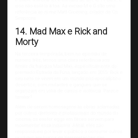
isso não está lá à toa. As iniciais M e G são uma
referência ao nome Matt Groening, criador de Os
Simpsons.
14. Mad Max e Rick and
Morty
Na terceira temporada, bem no episódio de
número três, temos uma clara referência aos
filmes da franquia Mad Max, especificamente do
premiado Estrada da Fúria, lançado em 2015. Rick e
seu neto se veem em um mundo pós-apocalíptico
desértico, com mutantes e gangues que se
organizam em volta de carros e violência. Parece
familiar?
Além de serem homenagens às obras aclamadas
por outros diretores e profissionais do mundo do
cinema, os easter eggs em filmes servem para
movimentar essa indústria. Afinal, eles são
responsáveis por levar o público a consumir outros
produtos em busca de interpretações das