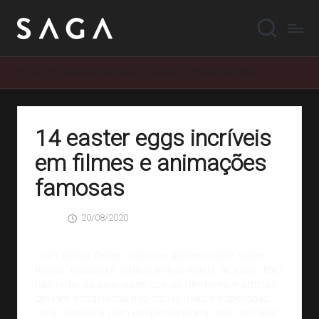
Home
»
14 easter eggs incríveis em filmes e animações famosas
14 easter eggs incríveis
em filmes e animações
famosas
20/08/2020
SAGA
0 Comentários
Posted
by
Com tantos filmes, séries e games sobre super-
heróis, fantasia e outros
temas nerds
, fica até difícil
não notar as surpresas que os diretores e artistas
deixam espalhadas nas cenas mais inesperadas.
Uma camiseta com um personagem aqui, um ator