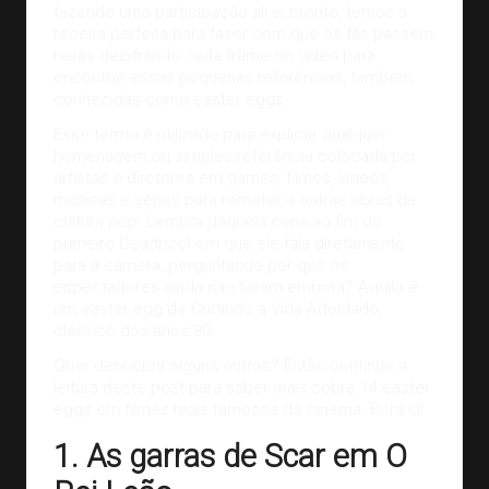
fazendo uma participação ali e, pronto, temos a
receita perfeita para fazer com que os fãs passem
horas decifrando cada frame do vídeo para
encontrar essas pequenas referências, também
conhecidas como easter eggs.
Esse termo é utilizado para explicar qualquer
homenagem ou simples referência colocada por
artistas e diretores em games
, filmes, vídeos,
músicas e séries para remeter a outras obras da
cultura pop. Lembra daquela cena ao fim do
primeiro Deadpool em que ele fala diretamente
para a câmera, perguntando por que os
espectadores ainda não foram embora? Aquilo é
um easter egg de Curtindo a Vida Adoidado,
clássico dos
anos 80
.
Quer descobrir alguns outros? Então continue a
leitura deste post para saber mais sobre 14 easter
eggs em filmes mais famosos do cinema. Bora lá!
1. As garras de Scar em O