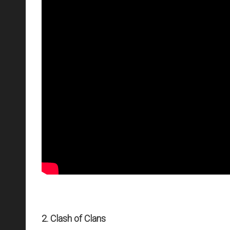
2. Clash of Clans