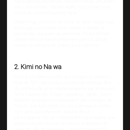
numa dessas mudanças resolvem pegar um atalho
até o seu destino. Nesse atalho, encontram uma
mesa de comida bastante farta.
Chihiro logo identifica se tratar de uma cilada, mas
seus pais, com muita fome devido à distância
percorrida, resolvem se alimentar. Pouco tempo
depois eles se transformam em porcos, dando
origem à aventura de Chihiro para salvá-los.
Imagem:
Thaisalima
2. Kimi no Na wa
Esse é um filme recente que chegou ao Brasil no
final de 2017. Ele conta a história de Mitshua, filha
do prefeito de uma cidade pequena que sonha em
fazer carreira em Tóquio, capital do Japão. Quem
também protagoniza a história é Taki, morador de
Tóquio, que está infeliz no seu emprego e sonha
com uma vida diferente. Apesar de os
personagens não se conhecerem, as imagens que
aparecem para ilustrar os sonhos e desejos de
cada um são as mesmas, o que os conecta de