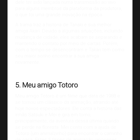
dele ter sido lançada numa transmissão ao vivo
para alguns membros da plataforma da produtora,
o que foi uma
grande inovação
na época.
A trama traz a história de Tanaki e sua melhor
amiga Akari. Devido a algumas situações, incluindo
mudança de cidade, eles acabam se separando e
mantendo o contato por meio de cartas. Porém,
com o tempo se desencontram e Takari tem como
seu maior sonho encontrar a sua amiga
novamente.
Imagem:
Rascunho com café
5. Meu amigo Totoro
Meu amigo Totoro é um filme que data de 1988 e
se tornou um clássico da animação, atraindo até
hoje novos espectadores. Ele conta a história das
irmãs Satsuki e Mei e gira em torno,
principalmente, da aventura dessa última quando
se perde na floresta. Mei conta com a ajuda de
Totoro (um animalzinho) para encontrar o caminho
de casa. Estes 5 filmes de animação japoneses