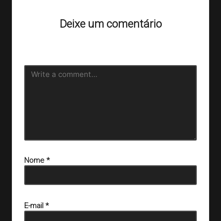
Deixe um comentário
O seu endereço de e-mail não será publicado.
Campos
obrigatórios são marcados com
*
Nome
*
E-mail
*