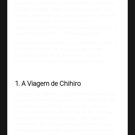
para todo o
mercado cinematográfico
ocidental.
Um dos grandes segredos desse sucesso é a
ampla capacidade que essas produções têm de
causar um vínculo emocional com os
espectadores, fator essencial para
gerar uma boa
experiência
e tornar um filme inesquecível.
Para ilustrar melhor tudo isso, convidamos você a
conhecer 5 filmes de animação japoneses
excelentes para mergulhar nesse universo.
Continue a leitura e conheça quais são eles!
Imagem:
Hornet
1. A Viagem de Chihiro
A viagem de Chihiro é um dos filmes de animação
japoneses de maior sucesso no mundo todo. Ele
foi lançado em 2001 no seu país de origem e
chegou ao Brasil em 2003. Trata-se de um longa-
metragem com trama simples, mas bastante
envolvente. Ele conta a história de Chihiro e sua
família, que mudam de cidade constantemente e