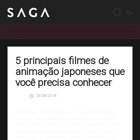
Home
»
5 principais filmes de animação japoneses que você precisa conhecer
5 principais filmes de
animação japoneses que
você precisa conhecer
24/08/2018
SAGA
0 Comentários
Posted
by
Em termos de animação, o Japão é um país que
sempre nos brinda com excelentes produções.
São vários os filmes de animação japoneses que
se destacaram pela qualidade, tornando-se um
marco não só para esse nicho específico, mas