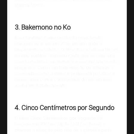
alguma forma.
Imagem:
Faru’s Eyes
3. Bakemono no Ko
Essa também é uma produção nova, tendo
chegado ao Brasil em 2016, um ano após o
lançamento no Japão. O filme traz a história de um
menino solitário chamado Kyuta, que se relaciona
com Kumatetsu, um animal que vive em um mundo
imaginário. Como em toda relação de amizade e
companheirismo, a deles é permeada por altos e
baixos, mas com a continuidade do vínculo isso
acaba em fortalecimento.
Imagem:
Ptanime
4. Cinco Centímetros por Segundo
O filme Cinco Centímetros por Segundo foi
lançado em 2007 no Japão (2012 no Brasil) e
chamou a atenção pelo fato de a primeira parte