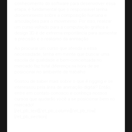
conhecimento do software para desenvolver essa
etapa, é fundamental que o responsável tenha
discernimento sobre a composição humana e
articulações para o movimento. Por isso, realizar
um curso voltado para a computação gráfica e
design 3D é de extrema importância para aumentar
a precisão e o realismo da animação.
Ao procurar um curso que atenda a essa
necessidade, tenha em mente que buscar uma
escola de qualidade e bem-conceituada no
mercado faz total diferença na hora de se
posicionar no
ambiente de trabalho
.
Gostou de saber mais sobre o que é rigging e se
interessou pela área de animação digital? Então,
entre em contato conosco
e conheça nossos
cursos que ajudarão você a se posicionar bem no
mercado!
[/et_pb_text][/et_pb_column][/et_pb_row]
[/et_pb_section]