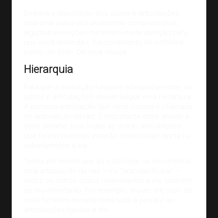
Embora a disposição dos ossos e articulações
seja uma etapa razoavelmente compreensível,
algumas exceções merecem muita atenção para
que você entenda o funcionamento do software
como um todo. Dê uma olhada:
Hierarquia
Para que a animação funcione adequadamente, os
ossos e articulações devem seguir uma hierarquia.
A primeira articulação que você coloca é chamada
de articulação da raiz. É importante estar atento a
esse detalhe, pois todas as outras articulações
que forem inseridas estarão conectadas direta ou
indiretamente a ela.
Tenha em mente que ao rotacionar ou movimentar
uma articulação da raiz — ou “articulação pai” —
todos os outros ossos relacionados a ele também
se movimentarão. Por exemplo, mover um osso da
coxa também movimentará toda a perna e as
articulações ligadas a ela.