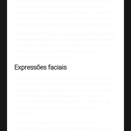
cautela, não basta apenas mover as articulações
da mão até a maçaneta, é preciso calcular o
posicionamento necessário do tronco e membros
— punho, cotovelo e ombro — que participarão da
ação para que a mão se localize próxima à porta.
O seu cérebro faz esse cálculo automaticamente
sem que você se dê conta, mas, se quiser dar vida
a um personagem, é preciso que você tenha em
mente todos esses detalhes para que sua
animação seja bem-sucedida.
Expressões faciais
Geralmente, a etapa de criar expressões faciais
para o personagem é feita de maneira separada
dos principais controles de movimento. Para criar
movimentações satisfatórias para o rosto é
preciso redobrar a atenção, pois os detalhes de
cada expressão contam muito na hora da
animação.
Como você pôde perceber, a animação
esquelética pode não ser uma tarefa fácil. Além do