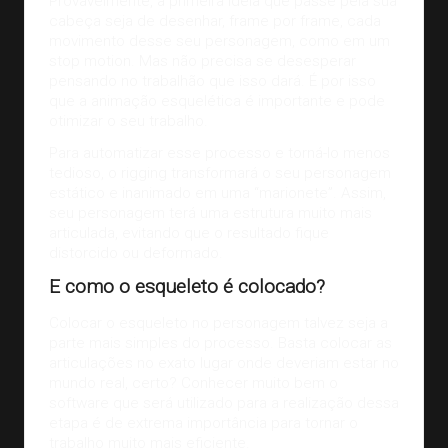
Provavelmente, a primeira ideia que passe pela sua
cabeça seja de desenhar, frame por frame, cada
movimento desse seu personagem, como em um
stop motion. Mas não precisa se desesperar
pensando no trabalhão que isso dará. É por isso
que a animação esquelética é importante e pode
otimizar o seu trabalho.
Para automatizar esse processo e torná-lo menos
tedioso, o rigging transformará o seu personagem
estático e inanimado em uma “marionete”. Assim,
seu personagem terá uma estrutura muito mais
articulada, evitando que o resultado fique
distorcido ou deformado.
E como o esqueleto é colocado?
Colocar o esqueleto no personagem talvez seja a
parte mais simples do processo. Basta colocar as
articulações no exato lugar onde deveriam estar no
mundo real, certo? Conhecer muito bem o
software que será utilizado para a realização dessa
etapa é de extrema importância para tornar o
trabalho muito mais eficiente.