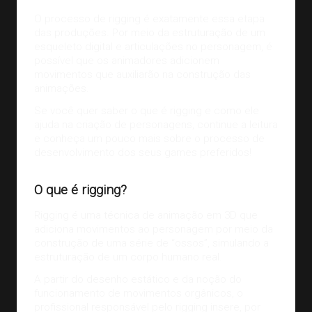
O processo de rigging é exatamente essa etapa
das produções. Por meio da estruturação de um
esqueleto digital e articulações no personagem, é
possível que os animadores adicionem
movimentos que auxiliarão na construção das
animações.
Se você quer saber o que é rigging e como ele
ajuda na criação de personagens, continue a leitura
e conheça um pouco mais sobre o processo de
desenvolvimento dos seus games
preferidos!
O que é rigging?
Rigging é uma técnica de animação em 3D que
adiciona movimentos ao personagem por meio da
construção de uma série de “ossos”, simulando a
estruturação de um corpo humano real.
A partir do desenho estático e da noção do
funcionamento de movimentos orgânicos, o
profissional responsável pelo rigging insere, por