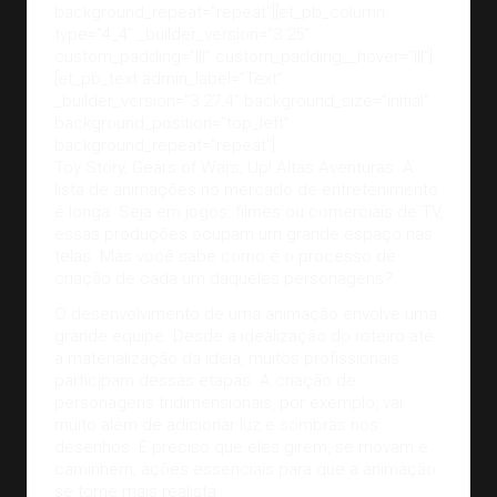
background_repeat=”repeat”][et_pb_column
type=”4_4″ _builder_version=”3.25″
custom_padding=”|||” custom_padding__hover=”|||”]
[et_pb_text admin_label=”Text”
_builder_version=”3.27.4″ background_size=”initial”
background_position=”top_left”
background_repeat=”repeat”]
Toy Story, Gears of Wars, Up! Altas Aventuras. A
lista de animações no mercado de entretenimento
é longa. Seja em jogos, filmes ou comerciais de TV,
essas produções ocupam um grande espaço nas
telas. Mas você sabe como é o processo de
criação de cada um daqueles personagens?
O
desenvolvimento de uma animação
envolve uma
grande equipe. Desde a idealização do roteiro até
a materialização da ideia, muitos profissionais
participam dessas etapas. A criação de
personagens tridimensionais, por exemplo, vai
muito além de adicionar luz e sombras nos
desenhos. É preciso que eles girem, se movam e
caminhem, ações essenciais para que a animação
se torne mais realista.