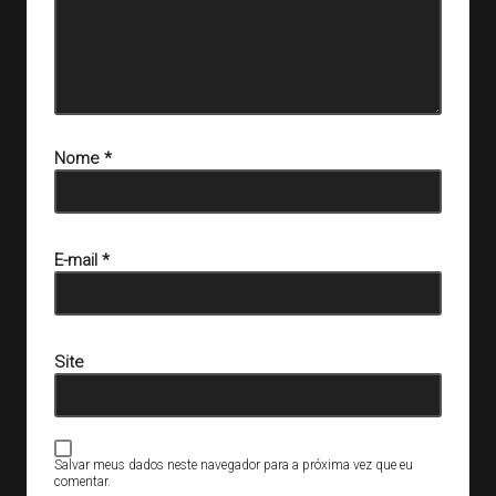
Nome
*
E-mail
*
Site
Salvar meus dados neste navegador para a próxima vez que eu
comentar.