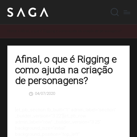
Home
»
Afinal, o que é Rigging e como ajuda na criação de personagens?
Afinal, o que é Rigging e
como ajuda na criação
de personagens?
04/07/2020
SAGA
0 Comentários
Posted
by
[et_pb_section fb_built=”1″ admin_label=”section”
_builder_version=”3.22″][et_pb_row
admin_label=”row” _builder_version=”3.25″
background_size=”initial”
background_position=”top_left”