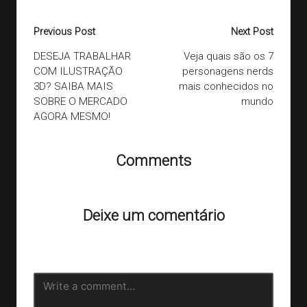
Last updated on 24/08/2020
Post
Previous Post
Next Post
navigation
DESEJA TRABALHAR
Veja quais são os 7
COM ILUSTRAÇÃO
personagens nerds
3D? SAIBA MAIS
mais conhecidos no
SOBRE O MERCADO
mundo
AGORA MESMO!
Comments
Ainda não há comentários. Que tal começar a discussão?
Deixe um comentário
O seu endereço de e-mail não será publicado.
Campos
obrigatórios são marcados com
*