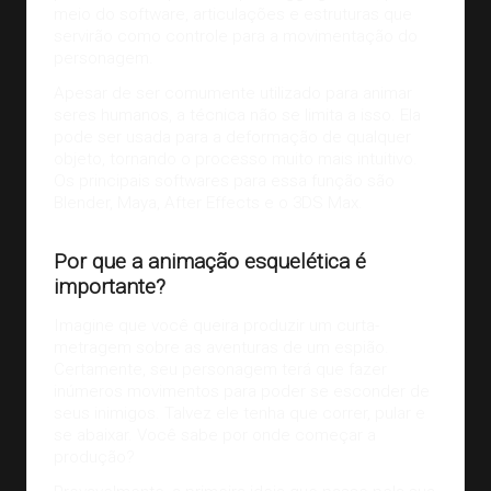
meio do software, articulações e estruturas que
servirão como controle para a movimentação do
personagem.
Apesar de ser comumente utilizado para animar
seres humanos, a técnica não se limita a isso. Ela
pode ser usada para a deformação de qualquer
objeto, tornando o processo muito mais intuitivo.
Os principais softwares para essa função são
Blender, Maya, After Effects e o 3DS Max.
Por que a animação esquelética é
importante?
Imagine que você queira produzir um curta-
metragem sobre as aventuras de um espião.
Certamente,
seu personagem
terá que fazer
inúmeros movimentos para poder se esconder de
seus inimigos. Talvez ele tenha que correr, pular e
se abaixar. Você sabe por onde começar a
produção?