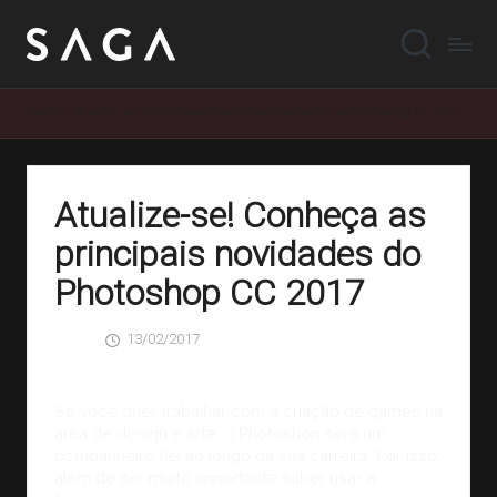
Home
»
Atualize-se! Conheça as principais novidades do Photoshop CC 2017
Atualize-se! Conheça as
principais novidades do
Photoshop CC 2017
13/02/2017
SAGA
0 Comentários
Posted
by
Se você quer trabalhar com a
criação de games
na
área de design e arte, o Photoshop será um
companheiro fiel ao longo da sua carreira. Por isso,
além de ser muito importante saber usar a