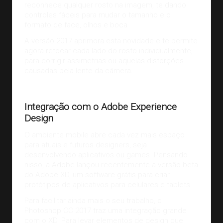
reconhece qualquer rosto na imagem, te dando
controles fáceis para mudar o tamanho e o
formato de face, olhos e boca.
A versão 2017 aprimora esta novidade e te permite
agora retocar cada lado do rosto individualmente,
para corrigir assimetrias ou aquelas distorções
causadas pela lente da câmera.
Integração com o Adobe Experience
Design
O ambiente mobile abre cada vez mais espaço
para atuais e futuros designers, seja
desenvolvendo aplicativos ou
games
. Pensando
nisso, a Adobe lançou recentemente a versão beta
do
Adobe XD
, um software grátis para criar
protótipos de aplicativos para celulares e tablets.
Para facilitar ainda mais o seu trabalho, o
Photoshop CC 2017 traz uma integração grande
com o XD. Para levar elementos de design que