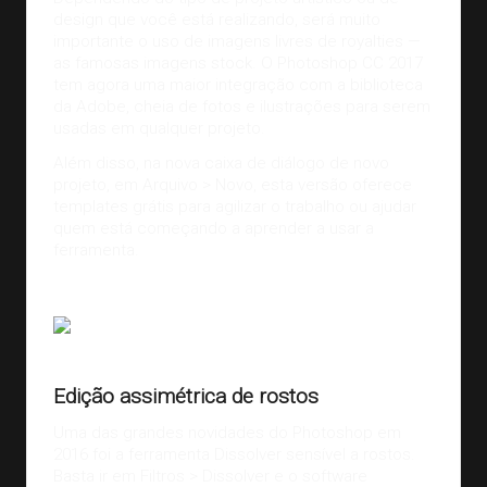
design que você está realizando, será muito
importante o uso de imagens livres de royalties —
as famosas imagens stock. O Photoshop CC 2017
tem agora uma maior integração com a biblioteca
da Adobe, cheia de fotos e
ilustrações
para serem
usadas em qualquer projeto.
Além disso, na nova caixa de diálogo de novo
projeto, em Arquivo > Novo, esta versão oferece
templates grátis para agilizar o trabalho ou ajudar
quem está começando a
aprender a usar a
ferramenta
.
Fonte:
Popular Photography
Edição assimétrica de rostos
Uma das grandes novidades do Photoshop em
2016 foi a ferramenta Dissolver sensível a rostos.
Basta ir em Filtros > Dissolver e o software