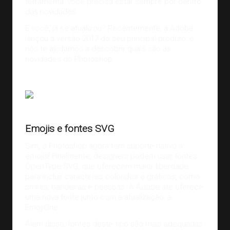
ferramenta, você precisa estar sempre por dentro
das novidades.
E você, já se atualizou? Recentemente, a Adobe
lançou a versão 2017 do seu principal produto, e
nós te ajudamos a descobrir quais são as
novidades do Photoshop:
Fonte:
Adobe Blogs
Emojis e fontes SVG
Sim, o Photoshop agora tem suporte nativo a
emojis! Finalmente, designers podem usar fontes
OpenType SVG, que oferecem maior liberdade
para incluir caracteres coloridos e gráficos, como
smiles, bandeiras e pessoas. A Adobe até oferece
uma nova fonte junto com a atualização: a
EmojiOne.
Além disso, fontes deste tipo são mais adequadas