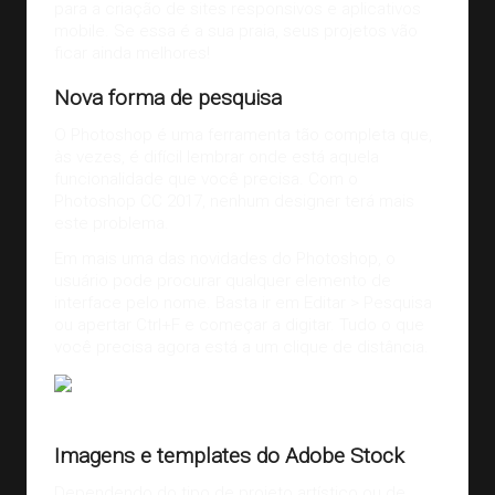
para a criação de sites responsivos e aplicativos
mobile. Se essa é a sua praia, seus projetos vão
ficar ainda melhores!
Nova forma de pesquisa
O Photoshop é uma ferramenta tão completa que,
às vezes, é difícil lembrar onde está aquela
funcionalidade que você precisa. Com o
Photoshop CC 2017, nenhum designer terá mais
este problema.
Em mais uma das novidades do Photoshop, o
usuário pode procurar qualquer elemento de
interface pelo nome. Basta ir em Editar > Pesquisa
ou apertar Ctrl+F e começar a digitar. Tudo o que
você precisa agora está a um clique de distância.
Fonte:
designeasy.co
Imagens e templates do Adobe Stock
Dependendo do tipo de projeto artístico ou de