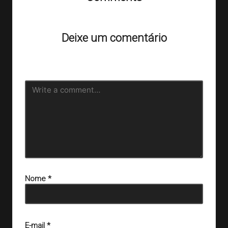
Ainda não há comentários. Que tal começar a discussão?
Deixe um comentário
O seu endereço de e-mail não será publicado.
Campos
obrigatórios são marcados com
*
Nome
*
E-mail
*