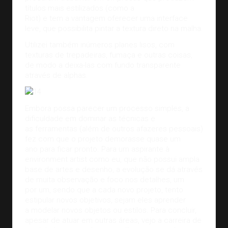
títulos mais estilizados (como a
Riot) e tem a vantagem oferecer uma interface
leve, que possibilita pintar a textura direto na malha.
Utilizei também inúmeros planes lisos, com
texturas de trepadeiras, fumaça e outras coisas,
de modo a deixa-las com fundo transparente
através de alphas.
Embora possa parecer um processo simples, a
dificuldade em dominar as técnicas e
as ferramentas (além de outros afazeres pessoais)
fez com que o projeto demorasse quase um
ano para ficar pronto. Para um aspirante à
environment artist como eu, que não possui ampla
base de artes e desenho, a evolução se dá através
de muita observação e foco nos detalhes, um
por um, sendo que a cada novo projeto, tento
estipular novos objetivos, sejam eles aprender
a modelar novos objetos ou estilos. Para concluir,
apesar de atuar em outras áreas, vejo a carreira de