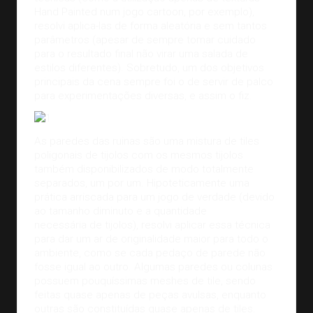
Hand Painted num jogo cartoon, por exemplo),
resolvi aplica-las de forma aleatória e sem tantos
parâmetros (apesar de sempre tomar cuidado
para o resultado final não virar uma salada de
estilos diferentes). Sobretudo, um dos objetivos
principais da cena sempre foi o de servir de palco
para experimentações diversas, e assim o fiz.
As paredes das ruinas são uma mistura de tiles
poligonais de tijolos com os mesmos tijolos
também disponibilizados de modo totalmente
separados, um por um. Hipoteticamente uma
prática arriscada para um jogo de verdade (devido
ao tamanho diminuto e a quantidade
necessária de tijolos), resolvi aplicar essa técnica
para dar um ar de originalidade maior para todo o
ambiente, como se cada pedaço de parede não
fosse igual ao outro. Algumas paredes ou colunas
possuem pouquíssimas meshes de tile, sendo
feitas quase apenas de peças avulsas, enquanto
outras são constituídas quase apenas de tiles.