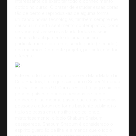
interessante de exercitar todo o conhecimento
obtido no curso. O prazer de estudar essas obras
tão de perto e reproduzi-las de alguma forma,
utilizando novas tecnologias, também sempre me
causou um certo sentimento contemplativo, como
se você estivesse revisitando todos os seus
sonhos de antigamente de uma maneira
particularmente diferente, sendo parte (e criador)
dos mesmos. Com este projeto, portanto, não foi
diferente.
Este estudo foi feito com base em Maui Mallard in
Cold Shadow, título que saiu para o Super Nintendo
no final dos anos 90. Com ares cult (o jogo saiu em
poucos países e poucas pessoas de fato o
conhecem, ao mesmo passo que estas mesmas
pessoas o adoram de forma bastante sublime) o
título se passa em uma ilha tropical onde,
misteriosamente, o ídolo Shabum Shabum
desaparece. Shabum Shabum é considerado o
espirito guardião da ilha, e a menos que o ídolo