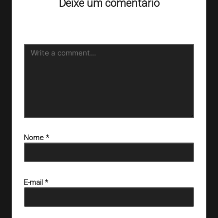
Deixe um comentário
O seu endereço de e-mail não será publicado.
Campos
obrigatórios são marcados com
*
Nome
*
E-mail
*