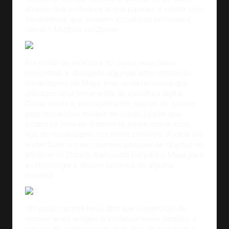
através dos softwares acima passam a contar com
ferramentas que simulam esculturas em massa,
como o Mudbox ou Zbrush.
Por conta da estrutura do curso, eu já havia
concebido e divulgado algumas artes utilizando
modelagens do Maya, mas ainda nenhuma que
utilizasse uma ferramenta de escultura digital.
Deste modo e, principalmente, depois de passar
pelo respectivo módulo no curso, julguei que
estava na hora de finalmente tentar inserir esse
tipo de modelagem nos meus cenários. A ideia era
tentar fazer o maior número possível de objetos no
Mudbox ou Zbrush, transportá-los para o Maya para
a retopologia e depois pintá-los de alguma
maneira.
Um pouco acima havia dito que o exercício de
remixar artes antigas era relativamente simples, e