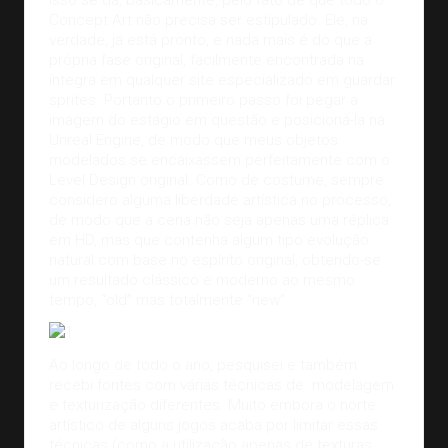
isso se dá, basicamente, pelo fato de que todo o
Concept Art não precisa ser estipulado. Ele, na
verdade, já está pronto, e nada mais é do que a
própria fase original, facilmente encontrada na
íntegra em qualquer site especializado em guardar
sprites. Portanto o primeiro passo foi pegar a
imagem do estágio em questão e posicioná-la na
Unreal Engine, de modo que meus objetos
modelados se encaixassem perfeitamente com o
Level Design original. Como de costume, sempre
considero alguma liberdade artística no processo,
de modo que a cena não seja apenas uma réplica
em HD, mas que contenha algum tipo evolução
natural com base no espírito original, obtendo-se
um resultado clássico e moderno ao mesmo
tempo, “old” mas totalmente “new”.
Ao longo de todo o ano, pesquisei e também
recebi fontes com várias técnicas de modelagem
e texturização diferentes. Muito embora o norte
artístico de alguns jogos acaba por limitar essas
técnicas (como a utilização apenas de texturas