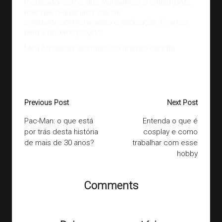
modelador como algo maravilhoso e empolgante,
mas que requer uma vida de
constante aprimoramento e dedicação. E vamos
para o próximo projeto!
Meu Artstation:
artstation.com/artist/cazetta
Last updated on 31/08/2020
Post
Previous Post
Next Post
navigation
Pac-Man: o que está
Entenda o que é
por trás desta história
cosplay e como
de mais de 30 anos?
trabalhar com esse
hobby
Comments
Ainda não há comentários. Que tal começar a discussão?