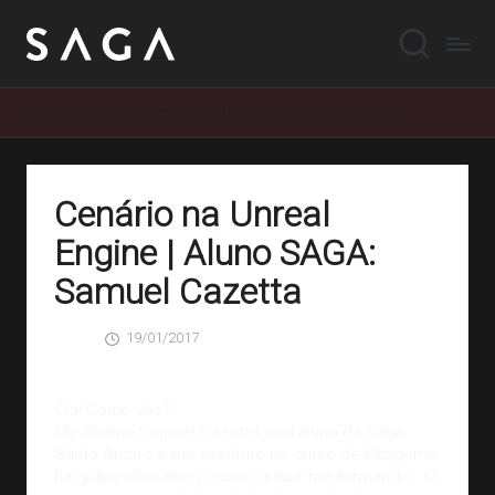
Home
»
Cenário na Unreal Engine | Aluno SAGA: Samuel Cazetta
Cenário na Unreal
Engine | Aluno SAGA:
Samuel Cazetta
19/01/2017
SAGA
0 Comentários
Posted
by
Olá! Como vão?
Me chamo Samuel Cazetta, sou aluno da Saga
Santo Amaro e me aventuro no curso de Playgame
há quase dois anos (estou quase me formando). O