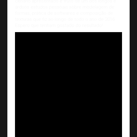
cenário apresentado é fruto de um dos longos e
árduos estudos pessoais sobre modelagem de
formas, prática de softwares e composição de
texturas que fiz ao longo de todo o ano de 2016.
Espero que tenham gostado do resultado!