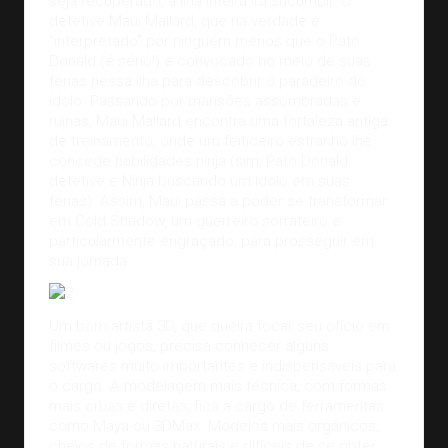
seja recuperado, a ilha inteira irá sucumbir. O
detetive Maui Mallard, que na verdade é
“interpretado” por ninguém menos que o Pato
Donald (é sério!) é convocado no meio de suas
férias nessa ilha para descobrir o paradeiro do
ídolo. Passando por mansões assombradas e
ruínas, Maui Mallard encontra uma fortaleza antiga
de treinamento, onde um feiticeiro estranho lhe
concede habilidades ninja (sim, Pato Donald
detetive e Ninja buscando um ídolo em suas
férias). Assim, Maui passa a poder se transformar
em Cold Shadow, um guerreiro sorrateiro e
particularmente engraçado, para prosseguir em
sua jornada.
Um bom artista 3D, que queira focar seu ofício em
filmes ou jogos, precisa conhecer alguns
softwares muito importantes e indispensáveis para
o cargo. A modelagem mais técnica, com formas
mais cruas e diretas, fica a cargo de ferramentas
como Maya ou 3DMax. Modelos mais orgânicos,
cheios de formas naturais e difíceis de se obter