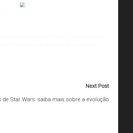
m
Imagem:
Android Authority
as cores nos cursos
START
e o
PLAYGAME
,
o com tudo que há de atual no mercado!
Next Post
 de Star Wars: saiba mais sobre a evolução