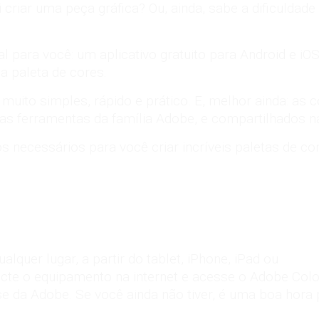
criar uma peça gráfica? Ou, ainda, sabe a dificuldade
al para você: um aplicativo gratuito para Android e iO
ma paleta de
cores
.
muito simples, rápido e prático. E, melhor ainda: a
 as
ferramentas da família Adobe
, e compartilhados n
os necessários para você criar incríveis paletas de c
quer lugar, a partir do tablet, iPhone, iPad ou
ecte o equipamento na internet e acesse o Adobe Colo
sse da Adobe. Se você ainda não tiver, é uma boa hora