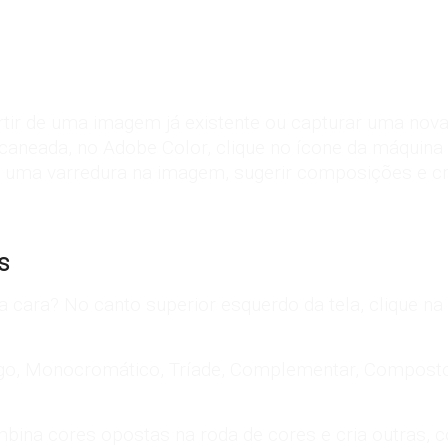
rtir de uma imagem já existente ou capturar uma nov
caneada, no Adobe Color, clique no ícone da máquina 
er uma varredura na imagem, sugerir composições e cr
s
a cara? No canto superior esquerdo da tela, clique na
álogo, Monocromático, Tríade, Complementar, Compost
ina cores opostas na roda de cores e cria outras, 