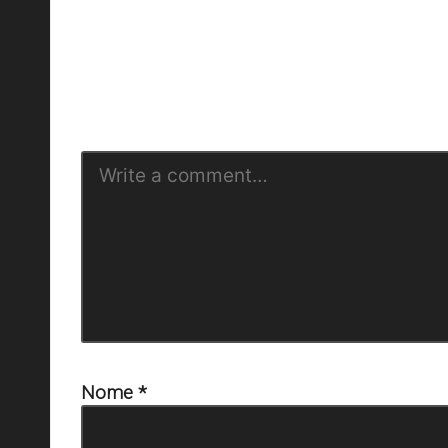
O seu endere
Nome
*