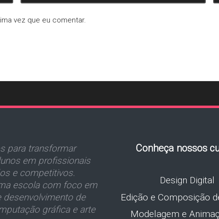
xima vez que eu comentar.
Conheça nossos cu
 para transformar
unos em profissionais
dos e competitivos.
Design Digital
a escola com foco em
Edição e Composição d
e desenvolvimento de
mputação gráfica e arte
Modelagem e Anima