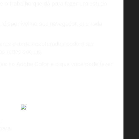
 e o trabalho que dá para fazer um estudo
S, disponível no seu navegador, que roda
s cores e temas capturados podem ser
as redes sociais.
ores no Adobe Color e o que você pode fazer
Imagem:
Awwwards
r.
 para