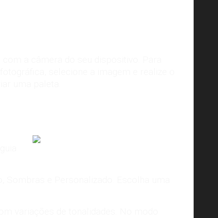
a com a câmera do seu dispositivo. Para
fotográfica, selecione a imagem e realize o
iar uma paleta.
 guia
Imagem:
Adobe Color
o, Sombras e Personalizado. Escolha uma
com variações de tonalidades. No modo