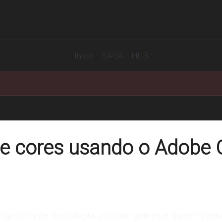
Início
SAGA
HUB
de cores usando o Adobe 
e gostam de tecnologia, adoram games e querem dese