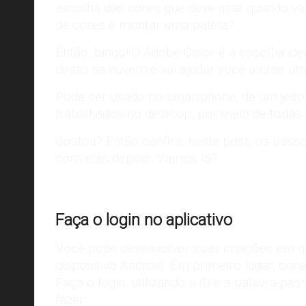
escolha das cores que deve usar quando vai 
de cores e montar uma paleta?
Então, bingo! O Adobe Color é a escolha ide
direto na nuvem e vai ajudar você a criar u
Pode ser usado no smartphone, de um jeito 
trabalhados no desktop, por meio de todas
Gostou? Então confira, neste post, os pass
com elas depois. Vamos lá?
Faça o login no aplicativo
Você pode desenvolver suas criações em qual
dispositivo
Android
. Em primeiro lugar, con
Faça o login, utilizando a ID e a palavra-pa
fazer.