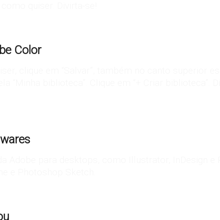
como quiser. Divirta-se!
be Color
iser, clique em “Salvar”, também no canto superior es
a “Minha biblioteca”. Clique em “+ Criar biblioteca”. 
twares
Adobe para desktops, como Illustrator, InDesign e P
Line e Photoshop Sketch.
ou