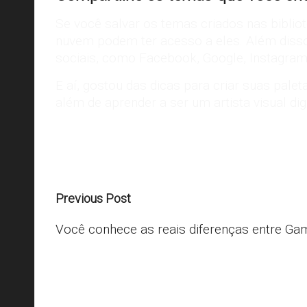
Se você salvar os temas criados nas biblio
nuvem podem ter acesso a eles. Além disso
sociais, como Facebook, Google, Instagram, 
E aí, gostou das dicas para criar suas pal
além de aprender a ser um artista visual d
Last updated on 01/09/2020
Post
Previous Post
navigation
Você conhece as reais diferenças entre Ga