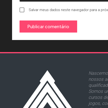
Salvar meus dados neste navegador para a pró
Nascemos
nossos al
qualifica
Somos um
cursos d
jogos, co