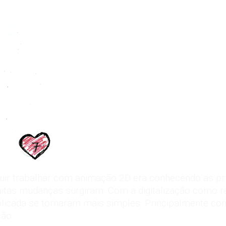
uir trabalhar com animação 2D era conhecendo as princ
itas mudanças surgiram. Com a digitalização como r
icada se tornaram mais simples. Principalmente co
ção.