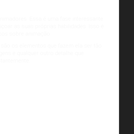
animadores. Essa é uma fase interessante
içoar as suas próprias habilidades. Isso é
icos sobre animação.
 são os elementos que fazem ela ser tão
gens e qualquer outro detalhe que
stantemente.