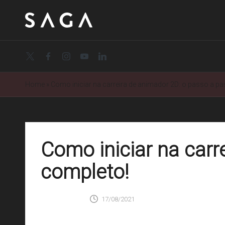
twitter.com
facebook.com
instagram.com
youtube.com
linkedin.com
Home
»
Como iniciar na carreira de animador 2D: o passo a p
Como iniciar na carr
completo!
SAGA
0 Comentários
17/08/2021
Posted
by