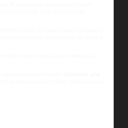
beça de muitos que se aventuram pelos
o é fundamental para quem quer ter
diferentes e até um pouco mais complexos,
mentos, inclusive, os meios de se iniciar a
levisão quanto para a publicidade, já que
 essa carreira e o melhor:
liberamos uma
ontinue sua leitura para saber quais são os 6