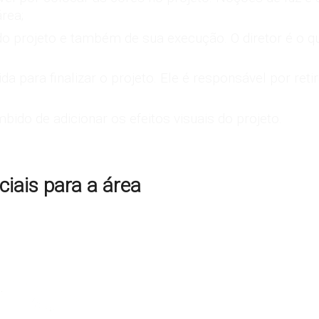
rea;
do projeto e também de sua execução. O diretor é o 
ida para finalizar o projeto. Ele é responsável por re
mbido de adicionar os efeitos visuais do projeto.
iais para a área