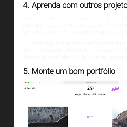
4. Aprenda com outros projet
No processo de capacitação, você terá a o
para que você defina o seu estilo e, também
um passo essencial para definir quem você
Um exercício interessante nessa parte é e
genial para você. Analise tudo: o time, os 
identificar. Além disso, não deixe de acom
5. Monte um bom portfólio