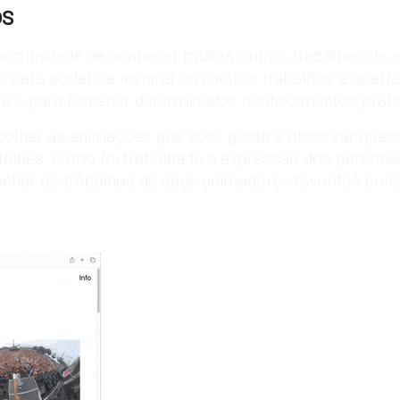
os
portunidade de conhecer muitos outros trabalhos de 
, para poder se inspirar em outros trabalhos e aperfe
 é e para fornecer determinados conhecimentos prát
scolher as animações que você gosta e observar quais
detalhes, como foi trabalhada a expressão dos persona
panhar os trabalhos de seus animadores favoritos con