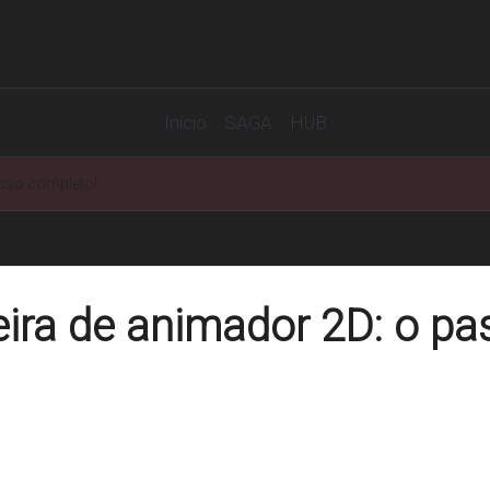
Início
SAGA
HUB
asso completo!
eira de animador 2D: o p