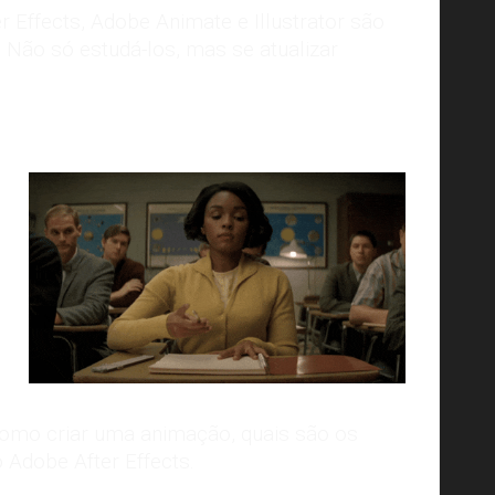
r Effects, Adobe Animate e Illustrator são
Não só estudá-los, mas se atualizar
como criar uma animação, quais são os
 Adobe After Effects.