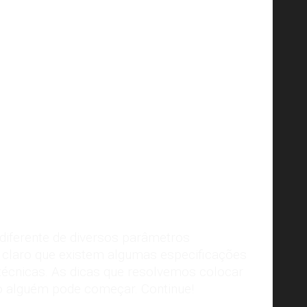
diferente de diversos parâmetros
é claro que existem algumas especificações
 técnicas. As dicas que resolvemos colocar
 alguém pode começar. Continue!