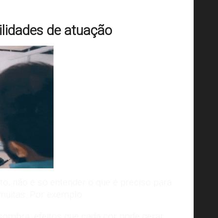
ilidades de atuação
, não é só entender o que é preciso para
muitas. Por exemplo:
 sombra, efeitos que cada cor pode gerar