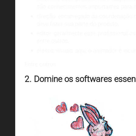
são conhecimentos importantes para á
direção: encarregado da coordenação 
deve fazer sua parte do produto;
editor: geralmente esse profissional cu
entre outros;
efeitos visuais: aqui, o animador é incu
Entre outros.
2. Domine os softwares essenc