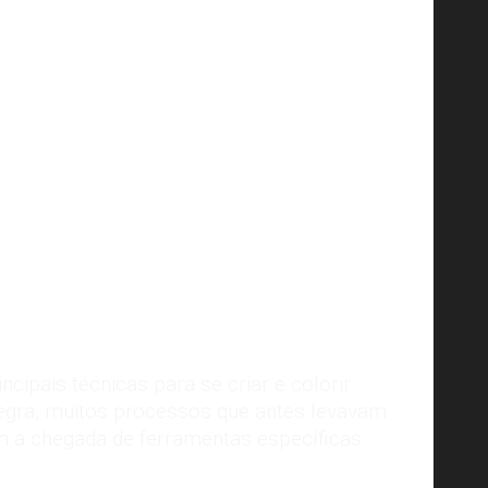
ipais técnicas para se criar e colorir
egra, muitos processos que antes levavam
m a chegada de
ferramentas específicas