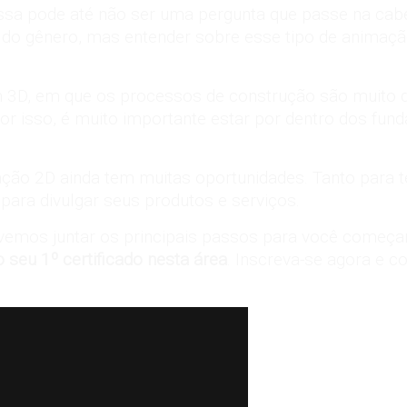
Essa pode até não ser uma pergunta que passe na ca
 do gênero, mas entender sobre esse tipo de animaçã
 3D
, em que os processos de construção são muito 
r isso, é muito importante estar por dentro dos funda
ção 2D ainda tem muitas oportunidades. Tanto para te
ara divulgar seus produtos e serviços.
vemos juntar os principais passos para você começar
 seu 1º certificado nesta área
. Inscreva-se agora e c