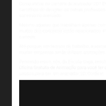
Como iniciar na carreira de animador 2D? 
caminhos do designer ou outras profissões
sucesso no mercado.
Mesmo aqueles que trabalham
apenas com
muitos dos conceitos estão relacionados. Po
carreira.
Até porque, em termos de trabalho, a anima
muitas empresas ainda utilizam animações p
Pensando nisso, nós, da Escola Saga, resol
Oficina Gratuita de Animação para você ter o
passos para ser um animador 2D. Confira!