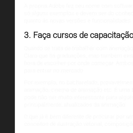
A própria Adobe fez seu nome com softwares 
só alguns exemplos e devem ser do conheci
quanto às novas versões e funcionalidades.
3. Faça cursos de capacitaçã
Quando se trata de trabalhar com animação,
Claro que há graduações, mas também exis
hora de escolher por onde começar. Ambos
para entrar no mercado.
Por exemplo, no bacharelado, provavelmen
animação, cinema de animação etc. É uma bo
pode não ser muito interessante para algu
principalmente, atualizados da animação.
O que já é bem diferente de procurar por 
conceitos de
ilustração vetorial
, composição