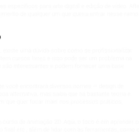
específicos para arte digital e edição de vídeo. Afte
mento de qualquer um que queira entrar nesse ramo. 
o
 existe uma dúvida sobre como se profissionalizar.
tem cursos livres e isso pode ser um problema na
 são interessantes e podem fornecer uma base
te você encontrará diversos nomes — design de
a alternativa, mas saiba que há bastante teoria e
ém que quer focar mais nos processos práticos,
um curso de animação 2D. Aqui, o foco é em aprender 
 final etc., além de lidar com as ferramentas, como o