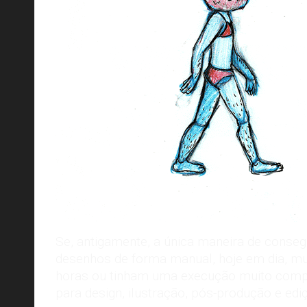
Se, antigamente, a única maneira de conseg
desenhos de forma manual, hoje em dia, mu
horas ou tinham uma execução muito compl
para design, ilustração, pós-produção e edi