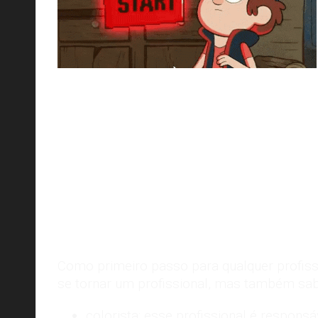
Como primeiro passo para qualquer profiss
se tornar um profissional, mas também sabe
colorista: esse profissional é respons