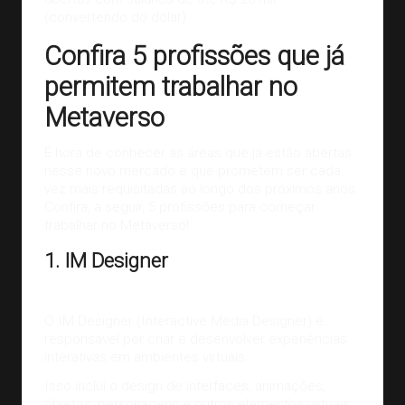
(convertendo do dólar).
Confira 5 profissões que já
permitem trabalhar no
Metaverso
É hora de conhecer as áreas que já estão abertas
nesse novo mercado e que prometem ser cada
vez mais requisitadas ao longo dos próximos anos.
Confira, a seguir, 5 profissões para começar
trabalhar no Metaverso!
1. IM Designer
O IM Designer (Interactive Media Designer) é
responsável por criar e desenvolver experiências
interativas em ambientes virtuais.
Isso inclui o design de interfaces,
animações
,
objetos, personagens e outros elementos virtuais