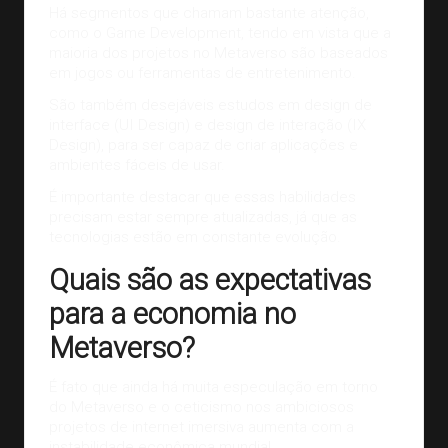
Há segmentos que chamam bastante atenção,
como o
Game Development
, tendo em vista que a
maioria dos projetos no Metaverso são baseados
em jogos ou ferramentas de entretenimento.
São também desejáveis estudos em design de
interface (UI Design) e design de interação (IX
Design), para ser capaz de criar aplicações e
ambientes fáceis de usar.
É importante destacar que essas habilidades
precisam estar sempre atualizadas, já que as
tecnologias estão em constante evolução.
Quais são as expectativas
para a economia no
Metaverso?
É fato que ainda há muita especulação em torno
do Metaverso e o ceticismo nos ambiciosos
projetos de internet imersiva aumenta com a
instabilidade econômica mundial.