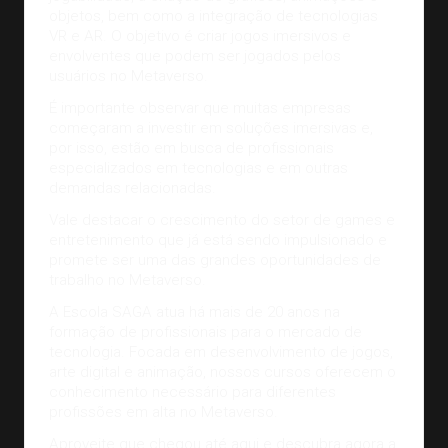
objetos, bem como a integração de tecnologias
VR e AR. O objetivo é
criar jogos imersivos e
envolventes
que podem ser jogados pelos
usuários no Metaverso.
É importante observar que muitas empresas
começaram a investir em soluções imersivas e,
por isso, estão em busca de profissionais
especializados em tecnologias e em outras
demandas relacionadas.
Vale destacar o crescimento do setor de games e
entretenimento que já está sendo impulsionado e
promete ser uma das grandes oportunidades de
trabalho no Metaverso.
A Escola SAGA atua há mais de 20 anos na
formação de profissionais para o mercado de
tecnologia. Focada em desenvolvimento de jogos,
arte digital e animação, nossos cursos oferecem o
conhecimento necessário para diferentes
profissões em alta no Metaverso.
Aproveite que chegou até aqui e descubra agora a