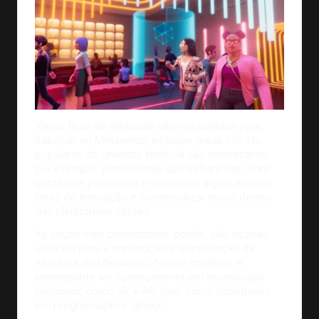
Vários tipos de atividade são requisitadas para
trabalhar no Metaverso, inclusive áreas não tão
populares do universo tech. Já são necessários,
por exemplo, profissionais que saibam lidar com
gestão de patrimônio e imobiliário digital, analisar
taxas de transação e comercializar ativos dentro
das plataformas virtuais.
As vagas mais promissoras, porém, são aquelas
voltadas para a construção e manutenção da
estrutura do Metaverso. Nesse contexto, é
interessante ter conhecimento em tecnologias
imersivas, como VR e AR, bem como habilidades
em programação e
design
.