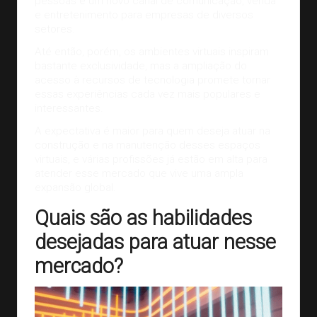
pessoas e um novo canal de comunicação, venda
e entretenimento para empresas de diversos
setores.
Até então, porém, os ambientes virtuais inspiram
bastante exclusividade, mas a ampliação do
acesso à recursos de tecnologia promete tornar
essas experiências cada vez mais populares e
interessantes.
A expectativa é maior para quem deseja atuar na
construção e na manutenção desses espaços
virtuais, e várias profissões já estão em alta para
atender esse mercado que vive uma ampla
expansão global.
Quais são as habilidades
desejadas para atuar nesse
mercado?