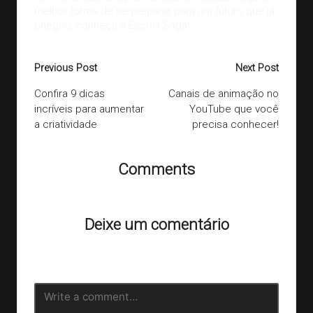
melhor forma de se preparar para um futuro que já
chegou:
conheça a Escola Saga!
Previous Post
Next Post
Confira 9 dicas
Canais de animação no
incríveis para aumentar
YouTube que você
a criatividade
precisa conhecer!
Comments
Ainda não há comentários. Que tal começar a discussão?
Deixe um comentário
O seu endereço de e-mail não será publicado.
Campos
obrigatórios são marcados com
*