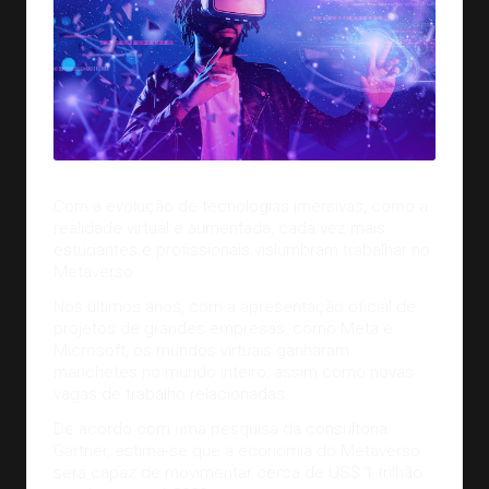
Com a evolução de tecnologias imersivas, como a
realidade virtual e aumentada, cada vez mais
estudantes e profissionais vislumbram trabalhar no
Metaverso
.
Nos últimos anos, com a apresentação oficial de
projetos de grandes empresas, como Meta e
Microsoft, os mundos virtuais ganharam
manchetes no mundo inteiro, assim como novas
vagas de trabalho relacionadas.
De acordo com uma pesquisa da consultoria
Gartner, estima-se que a economia do Metaverso
será capaz de movimentar cerca de
US$ 1
trilhão