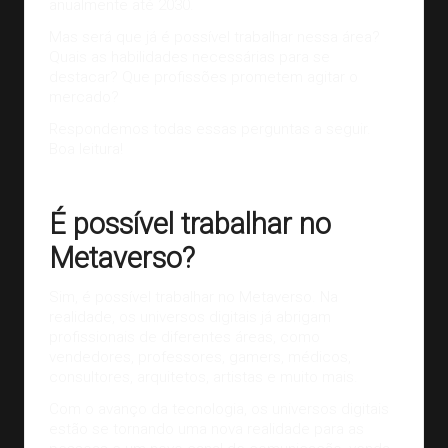
anualmente até 2030.
Mas será que já é possível trabalhar nessa área?
Quais as habilidades necessárias para se
destacar? Que profissões prometem agitar o
mercado?
Respondemos todas essas perguntas a seguir.
Boa leitura!
É possível trabalhar no
Metaverso?
Sim, é possível trabalhar no Metaverso. Na
realidade, os universos digitais já abrigam
profissionais de diferentes áreas, como
vendedores, professores,
gamers
, médicos,
consultores, arquitetos, artistas e muito mais.
Com o avanço da tecnologia, os universos digitais
estão se tornando uma nova realidade para as