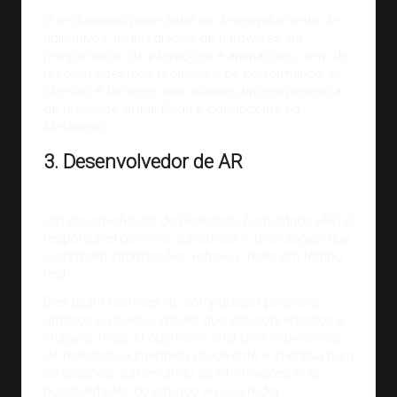
O profissional pode atuar no desenvolvimento de
aplicativos, na integração de hardwares, na
programação de interações e animações, além de
resolver questões técnicas e de performance. O
objetivo é fornecer aos usuários uma experiência
de realidade virtual fluida e convincente no
Metaverso.
3. Desenvolvedor de AR
Um desenvolvedor de Realidade Aumentada (AR) é
responsável por criar aplicativos e tecnologias que
combinam informações virtuais e reais em tempo
real.
Eles usam técnicas de computação para criar
gráficos e objetos virtuais que são sobrepostos a
imagens reais. O objetivo é criar uma experiência
de realidade aumentada envolvente e imersiva para
os usuários, aumentando as informações e as
possibilidades do espaço ao seu redor.