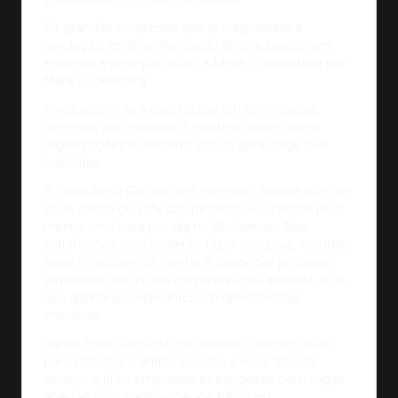
As grandes empresas que protagonizam a
revolução estão enfrentando altos e baixos, em
especial a principal delas, a Meta, comandada por
Mark Zuckerberg.
Ainda assim, as expectativas em torno desse
mercado são grandes e existem várias outras
organizações investindo alto na área longe dos
holofotes.
A consultoria Gartner, por exemplo, aponta que, até
2026, cerca de
25%
das pessoas vão passar pelo
menos uma hora por dia no Metaverso. Nas
plataformas, elas poderão fazer compras, estudar,
fazer negócios, se divertir e conhecer pessoas,
atividades que já são corriqueiras na internet, mas
que ganharão experiências tridimensionais
imersivas.
Vários tipos de profissionais serão necessários
para viabilizar o amplo acesso a esse tipo de
serviço e já há empresas estrangeiras com vagas
abertas com salários de até R$ 25 mil