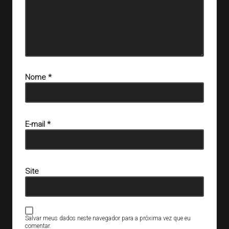
Nome
*
E-mail
*
Site
Salvar meus dados neste navegador para a próxima vez que eu
comentar.