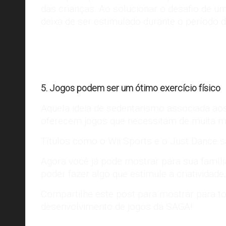
das crianças. Ao solucionar o desafio de uma
deixa de ser estimulado durante o período d
5. Jogos podem ser um ótimo exercício físico
Aquela ideia de sedentarismo associada aos
oferecem jogos que necessitam de muita m
Títulos como o Wii Sports e o Just Dance
Agora você já pode mostrar para sua famíl
poder fazer algo que estimule a
criatividade
Compartilhe este post para mostrar para t
desenvolvimento de jogos da SAGA!