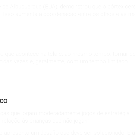
de de Albuquerque (EUA), demonstrou que o córtex ce
. Isso aumenta a coordenação entre os olhos e as m
ao que acontece na tela e, ao mesmo tempo, tomar dec
petidas vezes e, geralmente, com um tempo limitado.
ico
nças que jogam moderadamente jogos de estratégia
 relação às crianças que não jogam.
se apresenta um desafio que deve ser solucionado. E 