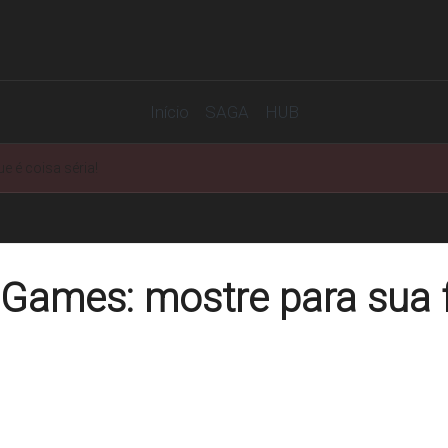
Início
SAGA
HUB
 é coisa séria!
Games: mostre para sua f