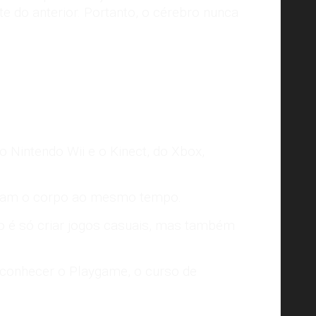
nte do anterior. Portanto, o cérebro nunca
 Nintendo Wii e o Kinect, do Xbox,
citam o corpo ao mesmo tempo.
o é só criar jogos casuais, mas também
 conhecer o
Playgame
, o curso de