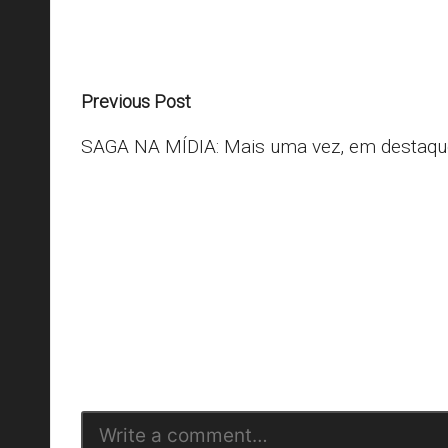
Last updated on 01/09/2020
Post
Previous Post
navigation
SAGA NA MÍDIA: Mais uma vez, em desta
O seu endere