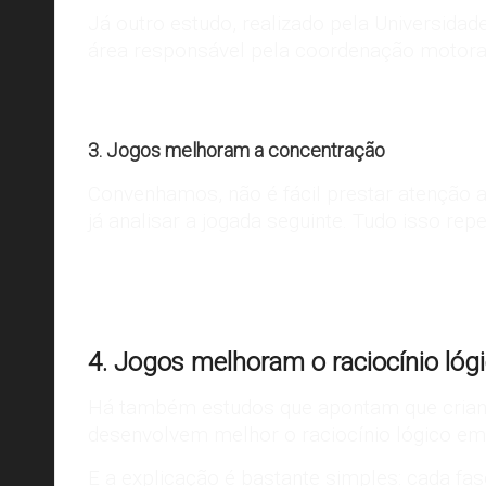
Já outro estudo, realizado pela Universida
área responsável pela coordenação motora
3. Jogos melhoram a concentração
Convenhamos, não é fácil prestar atenção 
já analisar a jogada seguinte. Tudo isso re
4. Jogos melhoram o raciocínio lóg
Há também
estudos que apontam
que cria
desenvolvem melhor o raciocínio lógico em
E a explicação é bastante simples: cada fa