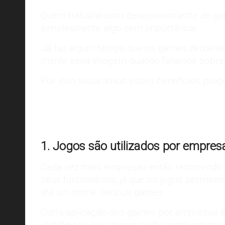
Quem trabalha com desenvolvimento de game
simplesmente algo sem importância.
Já faz algum tempo que os games deixara
mente essa imagem quando falamos sobre 
Por isso separamos esses benefícios propo
1. Jogos são utilizados por empres
Cada vez mais
empresas estão recorrendo
seus funcionários, já que os jogos permite
até um nome: serious games.
Outra aplicação dos games por empresas é
eletrônicos para traçar perfis comportamen