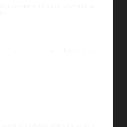
rebral dos gamers é maior justamente na
ãos.
isões rápidas, apertar os botões certos e
Fonte da imagem:
Kingdom Games
a busca pela solução estimula o cérebro