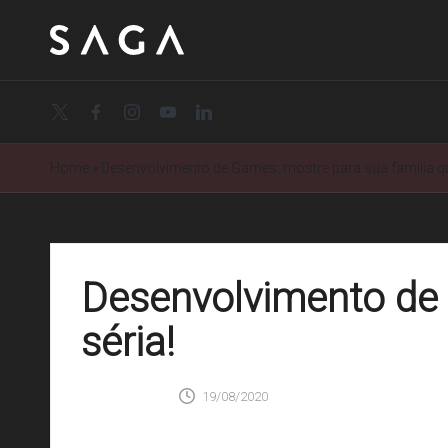
twitter.com
facebook.com
instagram.com
youtube.com
linkedin.com
Home
»
Desenvolvimento de Games: mostre para sua família que
Desenvolvimento de 
séria!
SAGA
0 Comentários
19/08/2020
Posted
by