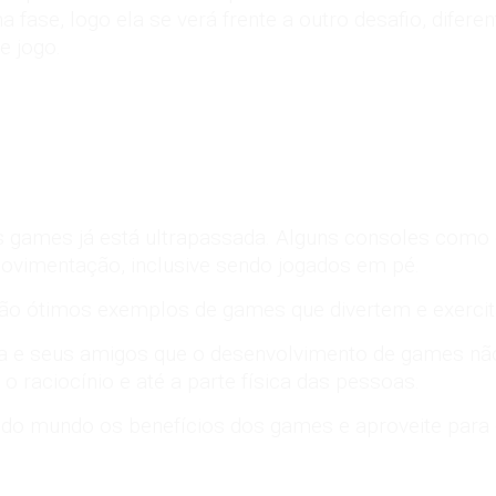
 fase, logo ela se verá frente a outro desafio, difere
e jogo.
 games já está ultrapassada. Alguns consoles como o
ovimentação, inclusive sendo jogados em pé.
 são ótimos exemplos de games que divertem e exer
ia e seus amigos que o desenvolvimento de games nã
, o raciocínio e até a parte física das pessoas.
odo mundo os benefícios dos games e aproveite para