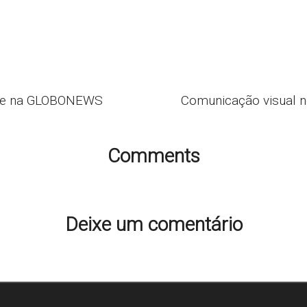
que na GLOBONEWS
Comunicação visual n
Comments
Ainda não há comentários. Que tal começar a discussão?
Deixe um comentário
ço de e-mail não será publicado.
Campos obrigatórios são m