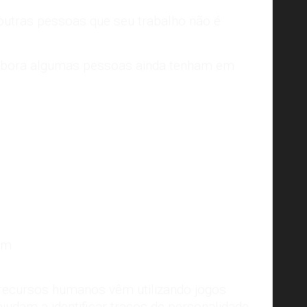
outras pessoas que seu trabalho não é
embora algumas pessoas ainda tenham em
Fonte da imagem:
fabricadecursos.com.br
em
recursos humanos vêm utilizando jogos
judam a identificar traços de personalidade