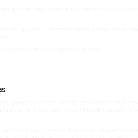
s pode ter uma certa dificuldade em explicar para 
m de ser apenas um entretenimento para crianças, 
eles.
rcionados pelos videogames. Confira!
as
 aos games
para oferecer melhores treinamentos aos
m simular situações reais. Esse nicho de mercado já t
 na hora do recrutamento. Muitos departamentos de 
tais de candidatos a vagas. Segundo eles, os games a