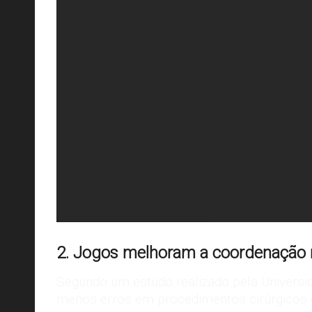
2. Jogos melhoram a coordenação
Segundo um estudo
realizado pela Univers
menos erros em procedimentos cirúrgicos d