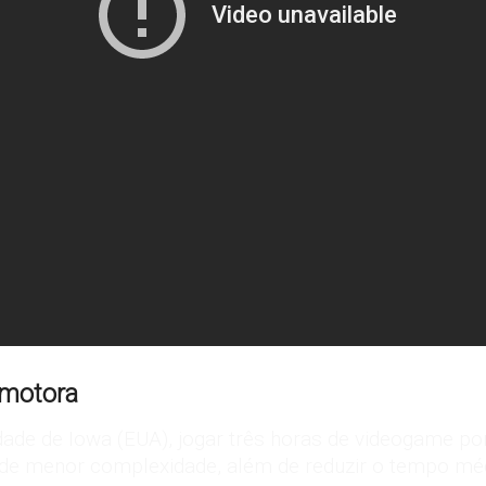
 motora
idade de Iowa (EUA)
, jogar três horas de videogame 
e menor complexidade, além de reduzir o tempo médi