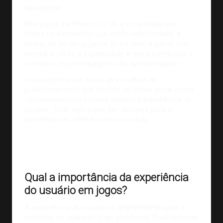
navegação.
Nos jogos eletrônicos, a UX é constituída por
todos os elementos que estão relacionadas à
interação de um jogador. Entre eles, a game user
interface (GUI), a jogabilidade e até a forma que o
cenário e os personagens são apresentados.
Isso significa que tanto as escolhas de
posicionamento dos botões no menu inicial como
os comandos no joystick afetam a experiência do
usuário. Tudo isso pode ser decisivo para a
satisfação do cliente com o produto.
Nicolas Kraj
é um famoso game designer expert em UX
que já trabalhou em games como “Assassin’s Creed
Origins”, “The Crew” e está trabalhando em “Beyond Good &
Evil 2”.
Qual a importância da experiência
do usuário em jogos?
A experiência do usuário é determinante para o
sucesso de qualquer jogo eletrônico. Praticamente