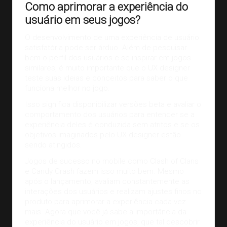
Como aprimorar a experiência do
usuário em seus jogos?
O desenvolvimento de uma experiência de usuário
satisfatória pode ser árduo. Além de pesquisar
bem o perfil dos usuários e se inspirar em jogos
similares, é muito importante que o UX designer
teste suas ideias
e conceitos para saber o que
funciona melhor no jogo.
Isso significa disponibilizar versões beta e avaliar o
comportamento dos usuários para entender se a
experiência deles é conduzida sem atritos e se os
objetivos imaginados pelo UX designer estão
sendo atingidos.
Jogos de
sucesso no mobile
como Clash of Clans
e Candy Crash fazem isso muito bem. Mesmo
após o lançamento, avaliam constantemente as
interações dos usuários e realizam ajustes finos no
produto para aprimorar a experiência cada vez
mais. Agora que você já sabe a importância da
experiência do usuário em jogos, que tal descobrir