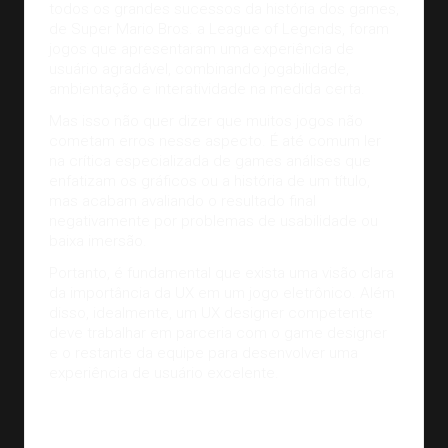
todos os grandes sucessos da história dos games,
de Super Mario Bros. a
League of Legends
, foram
jogos que apresentaram uma experiência de
usuário agradável, combinando jogabilidade,
ambientação e interatividade na medida certa.
Mas isso não quer dizer que muitos jogos não
cometam erros nesse aspecto. É até comum ler
na crítica especializada de games análises que
enfatizam os gráficos ou a história de um título,
mas acabam avaliando o resultado final
negativamente por problemas de usabilidade ou
baixa imersão.
Portanto, é fundamental que exista uma visão clara
da importância da UX em um jogo eletrônico. Além
disso, idealmente, um UX designer competente
deve trabalhar em parceria com o game designer
e o restante da equipe para desenvolver uma
experiência de usuário excelente.
A fase de testes é uma das etapas mais importantes para
a produção de um jogo! Imagem:
John Academy.