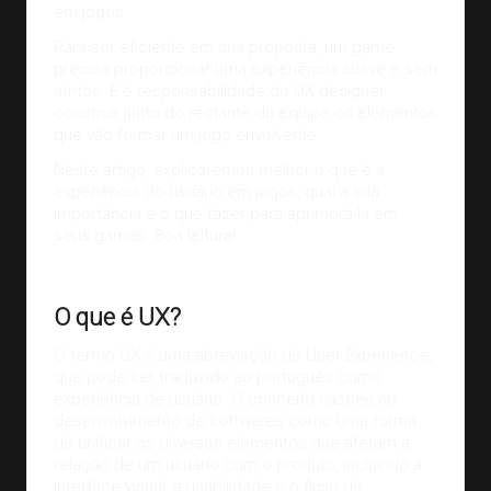
em jogos.
Para ser eficiente em sua proposta, um game
precisa proporcionar uma experiência suave e sem
atritos. E é responsabilidade do UX designer
construir junto do restante da equipe os elementos
que vão
formar um jogo envolvente
.
Neste artigo, explicaremos melhor o que é a
experiência do usuário em jogos, qual a sua
importância e o que fazer para aprimorá-la em
seus games. Boa leitura!
Imagem:
fee.org
O que é UX?
O termo UX é uma abreviação de User Experience,
que pode ser traduzido ao português como
experiência de usuário. O conceito nasceu no
desenvolvimento de softwares como uma forma
de unificar os diversos elementos que afetam a
relação de um usuário com o produto, incluindo a
interface visual, a usabilidade e o fluxo de