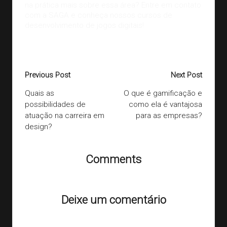
na prática mais sobre essa área? Entre em
contato
com a SAGA
e conheça nossos cursos de
desenvolvimento de jogos digitais!
Last updated on 03/09/2020
Post
Previous Post
Next Post
navigation
Quais as
O que é gamificação e
possibilidades de
como ela é vantajosa
atuação na carreira em
para as empresas?
design?
Comments
Ainda não há comentários. Que tal começar a discussão?
Deixe um comentário
O seu endereço de e-mail não será publicado.
Campos
obrigatórios são marcados com
*