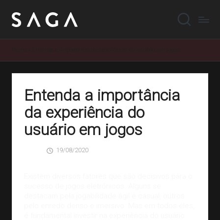
Home
»
Entenda a importância da experiência do usuário em jogos
Entenda a importância
da experiência do
usuário em jogos
19/08/2020
SAGA
0 Comentários
Posted
by
Existem diversos fatores que são decisivos para o
sucesso de jogos eletrônicos. Alguns se
destacam pela jogabilidade ágil e casual, outros
pelo enredo denso e imersivo. Mas em todos eles,
é fundamental investir na experiência do usuário