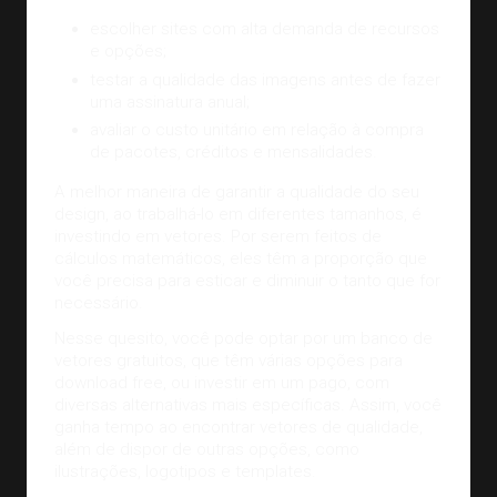
escolher sites com alta demanda de recursos
e opções;
testar a qualidade das imagens antes de fazer
uma assinatura anual;
avaliar o custo unitário em relação à compra
de pacotes, créditos e mensalidades.
A melhor maneira de garantir a qualidade do seu
design, ao trabalhá-lo em diferentes tamanhos, é
investindo em vetores. Por serem feitos de
cálculos matemáticos, eles têm a proporção que
você precisa para esticar e diminuir o tanto que for
necessário.
Nesse quesito, você pode optar por um banco de
vetores gratuitos, que têm várias opções para
download free, ou investir em um pago, com
diversas alternativas mais específicas. Assim, você
ganha tempo ao encontrar vetores de qualidade,
além de dispor de outras opções, como
ilustrações, logotipos e templates.