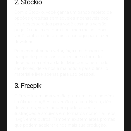
2. Stockio
Com o
Stockio
, você ganha um banco repleto de
opções gratuitas sem aqueles incansáveis pop-
ups desesperados para você assinar a versão
paga. O que já era bom fica ainda melhor, pois
você também não precisa criar login para fazer
download.
Para encontrar seu vetor, faça uma busca no
campo de pesquisas e selecione o formato
desejado na seta ao lado. Mas como nem tudo
são flores, deixamos a má notícia para o final: o
material é livre apenas para uso pessoal.
3. Freepik
O
Freepik
tem uma versão premium, mas também
há ótimas opções na versão gratuita. Nesta, além
de vetores, você também pode encontrar
ilustrações e arquivos em formatos como “.ai, .eps,
.svg”, entre outros. Também existem artes prontas
que podem acelerar ainda mais sua produção.