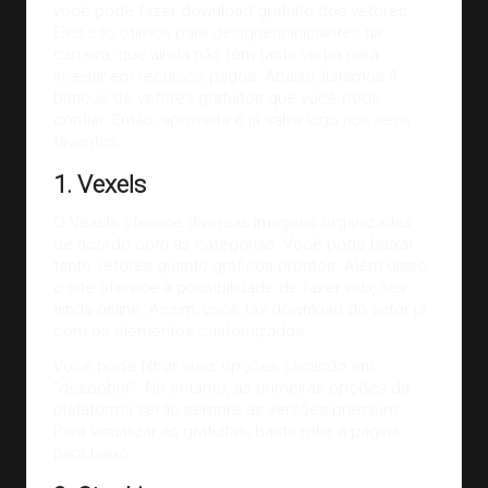
você pode fazer download gratuito dos vetores.
Eles são ótimos para
designers iniciantes na
carreira
, que ainda não têm tanta verba para
investir em recursos pagos. Abaixo, listamos 4
bancos de vetores gratuitos que você pode
confiar. Então, aproveita e já salva logo nos seus
favoritos.
1. Vexels
O
Vexels
oferece diversas imagens organizadas
de acordo com as categorias. Você pode baixar
tanto vetores quanto gráficos prontos. Além disso,
o site oferece a possibilidade de fazer edições
ainda online. Assim, você faz download do vetor já
com os elementos customizados.
Você pode filtrar suas opções clicando em
“descobrir”. No entanto, as primeiras opções da
plataforma serão sempre as versões premium.
Para visualizar as gratuitas, basta rolar a página
para baixo.