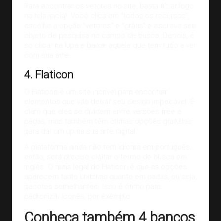
Para encontrar os vetores no site, basta filtrar logo
na tela inicial. Você clica em “todos os recursos”,
escolhe a opção “vetores” e “grátis” e escreve seu
objeto de pesquisa no campo de busca. Depois, é
só clicar na lupa e baixar aquela que tem tudo a ver
com sua arte.
4. Flaticon
O
Flaticon
é um site incrível para encontrar
elementos que vão deixar seu design impecável. É
claro que eles se dividem entre versões free e
pagas, mas também têm ótimas opções gratuitas
para dar um up na sua
arte digital
.
A plataforma ainda não tem idioma em português,
então, será preciso digitar o termo de busca em
inglês. O mais legal do Flaticon é que as opções
aparecem tanto unitárias quanto em packs, ou seja,
pacotes semelhantes. Isso é ótimo para
padronizar ícones, por exemplo.
Conheça também 4 bancos