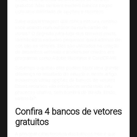
gratuitos. Mas também existem bancos pagos
com uma infinidade de opções e recursos.
Sabe aquela imagem que nunca estoura, mesmo
você usando num outdoor ou num cartão de
visitas? O segredo para fugir dos temíveis pixels,
identificados naqueles pequenos quadradinhos de
cor, são os vetores. Eles são utilizados na criação
de
desenhos vetoriais
e podem ser criados em
programas como Adobe Illustrator e CorelDRAW.
Sabemos o quanto eles podem fazer uma grande
diferença no resultado do seu job e, neste artigo,
trouxemos várias opções de bancos de vetores.
Esses recursos vão enriquecer ainda mais seu
processo criativo, sem sombra de dúvida. Então,
vamos lá?
Confira 4 bancos de vetores
gratuitos
A principal característica dos bancos free é que