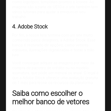
como logotipos, templates prontos e ícones. As
imagens são a partir de U$10 e o site também tem
vários tutoriais para ajudar a enriquecer seu
trabalho.
4. Adobe Stock
Por fim, a nossa lista termina com um site muito
conhecido pelos designers, a
Adobe Stock
. Esse
banco é recheado de opções, como vetores
editáveis, ilustrações digitalizadas e feitas à mão
livre.
Você consegue adquirir as imagens por meio da
compra de pacotes de crédito ou no modelo
assinatura, que pode ser mensal ou anual. O legal é
que a Adobe Stock oferece uma avaliação gratuita
de 1 mês para testar os recursos da plataforma.
Saiba como escolher o
melhor banco de vetores