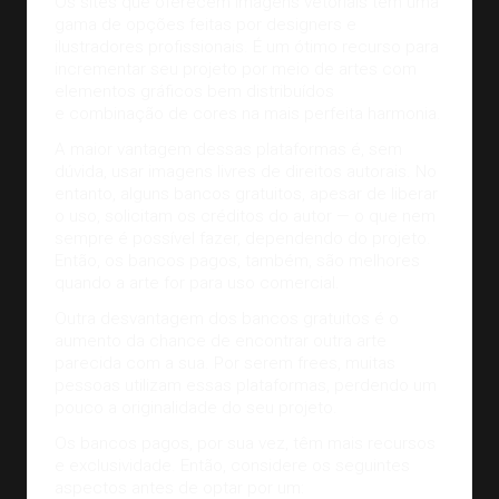
Os sites que oferecem imagens vetoriais têm uma
gama de opções feitas por designers e
ilustradores profissionais. É um ótimo recurso para
incrementar seu projeto por meio de artes com
elementos gráficos bem distribuídos
e
combinação de cores
na mais perfeita harmonia.
A maior vantagem dessas plataformas é, sem
dúvida, usar imagens livres de direitos autorais. No
entanto, alguns bancos gratuitos, apesar de liberar
o uso, solicitam os créditos do autor — o que nem
sempre é possível fazer, dependendo do projeto.
Então, os bancos pagos, também, são melhores
quando a arte for para uso comercial.
Outra desvantagem dos bancos gratuitos é o
aumento da chance de encontrar outra arte
parecida com a sua. Por serem frees, muitas
pessoas utilizam essas plataformas, perdendo um
pouco a originalidade do seu projeto.
Os bancos pagos, por sua vez, têm mais recursos
e exclusividade. Então, considere os seguintes
aspectos antes de optar por um: