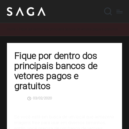
Home
»
Fique por dentro dos principais bancos de vetores pagos e gratuitos
Fique por dentro dos
principais bancos de
vetores pagos e
gratuitos
03/02/2020
SAGA
0 Comentários
Posted
by
Se você está em busca de um local que armazena
imagens free para usar em diversos tamanhos,
então, você precisa de um banco de vetores