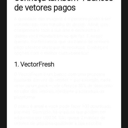
de vetores pagos
A qualidade das imagens é o primeiro ponto a ser
considerado num trabalho de design. Afinal, isso
compromete toda a sua arte e demonstra o
quanto você manda bem no que faz. E, nesse
quesito, confessamos que um banco de vetores
pago oferece um leque de recursos. Conheça 4
opções com o melhor custo-benefício
1. VectorFresh
O
VectorFresh
é um banco com uma proposta
inusitada. Em vez de vender — por exemplo, cada
vetor ou um pack —, ele oferece 55% de desconto
no valor dos vetores, mediante a assinatura da
plataforma.
O plano é anual e você pode fazer 100 downloads
por mês. Com isso, há arquivos que podem ser
adquiridos por U$0,04. São quase 2 milhões de
vetores de altíssima qualidade à sua escolha.