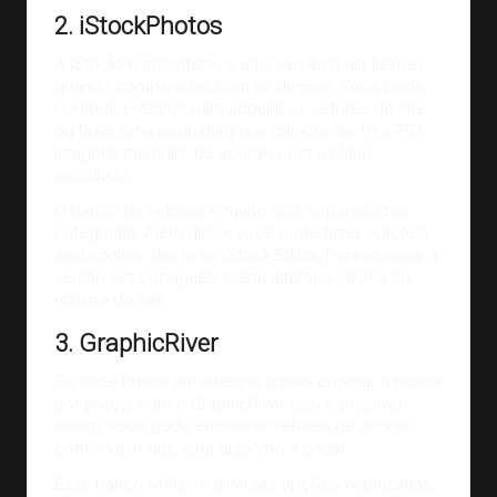
2. iStockPhotos
A
iStockPhotos
oferece uma opção mais flexível,
quando comparadas com as demais. Você pode
comprar créditos para adquirir os vetores do site
ou fazer uma assinatura que garante de 10 a 750
imagens mensais, de acordo com o plano
escolhido.
O banco de vetores é muito rico, separado por
categorias. Além disso, você pode fazer edições
ainda online, direto no iStock Editor. Para acessar a
versão em português, basta alterar o idioma no
rodapé do site.
3. GraphicRiver
Se você busca um site que possa ordenar a busca
por preço, com o
GraphicRiver
isso é possível.
Assim, você pode encontrar vetores de acordo
com o valor que está disposto a pagar.
Esse banco oferece diversas opções vetorizadas,