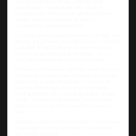
original, o que faz com que o trabalho exija
autenticidade e criatividade. Além disso, é
necessário ter conhecimento aprofundado em
design, além de referências de artes e
comunicação visual na bagagem.
O melhor caminho para desenvolver soft skills, sem
dúvidas, é buscar por especializações e cursos de
qualidade. A SAGA oferece excelentes cursos
para formar profissionais generalistas, como o
Start, ideal para
artistas digitais
e designers.
Por meio do treinamento da SAGA, você estuda de
forma prática os principais softwares do mercado,
para evoluir as suas habilidades e construir um
portfólio diferenciado no segmento desejado.
Você aprenderá sobre ilustração vetorial, pintura
digital, composição de imagens, efeitos visuais,
edição e motion graphics para vídeos, e muito
mais.
Aproveite a visita e
entre em contato com a nossa
equipe agora mesmo
para saber mais detalhes
dos cursos da SAGA!