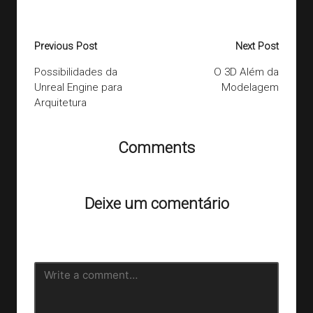
Post
Previous Post
Next Post
navigation
Possibilidades da
O 3D Além da
Unreal Engine para
Modelagem
Arquitetura
Comments
Ainda não há comentários. Que tal começar a discussão?
Deixe um comentário
O seu endereço de e-mail não será publicado.
Campos
obrigatórios são marcados com
*