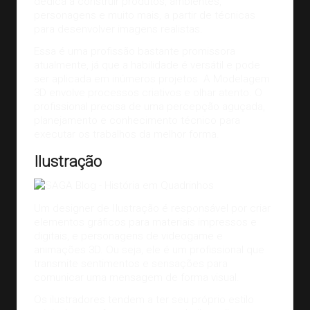
dedica a construir produtos, ambientes,
personagens e muito mais, a partir de técnicas
para desenvolver imagens realistas.
Essa é uma profissão bastante promissora
atualmente, já que a habilidade é versátil e pode
ser aplicada em inúmeros projetos. A Modelagem
3D envolve processos criativos e olhar atento. O
profissional precisa de uma percepção aguçada,
planejamento e conhecimento técnico para
executar os trabalhos da melhor forma.
Ilustração
Um designer de Ilustração é responsável por criar
elementos gráficos para materiais impressos e
digitais, e personagens de videogame e
animações 3D. Ou seja, ele é um profissional que
transmite sentimentos e sensações para
comunicar uma mensagem de forma visual.
Os ilustradores tendem a ter seu próprio estilo