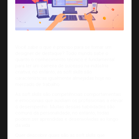
Você sabe o que é preciso para se tornar um
designer de destaque? Todo mundo sabe o
quanto o conhecimento técnico é fundamental
para ter um carreira de sucesso na
indústria
criativa
, no entanto, as soft skills são
características igualmente almejadas hoje no
mercado de trabalho.
As soft skills são competências comportamentais
e emocionais que auxiliam os profissionais a elevar
o desempenho. Muitas dessas habilidades são
comuns da personalidade, no entanto, todas
podem ser aprendidas e desenvolvidas ao longo
da vida.
Quer descobrir quais são as soft skills que