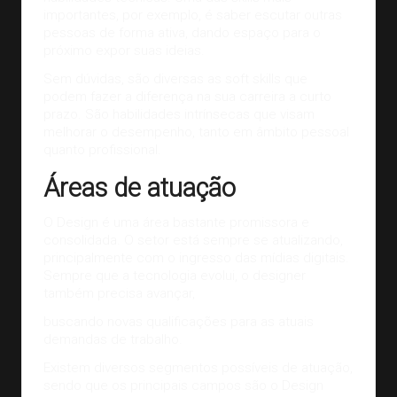
importantes, por exemplo, é saber escutar outras
pessoas de forma ativa, dando espaço para o
próximo expor suas ideias.
Sem dúvidas, são diversas as soft skills que
podem fazer a diferença na sua carreira a curto
prazo. São habilidades intrínsecas que visam
melhorar o desempenho, tanto em âmbito pessoal
quanto profissional.
Áreas de atuação
O
Design
é uma área bastante promissora e
consolidada. O setor está sempre se atualizando,
principalmente com o ingresso das mídias digitais.
Sempre que a tecnologia evolui, o designer
também precisa avançar,
buscando novas qualificações para as atuais
demandas de trabalho.
Existem diversos segmentos possíveis de atuação,
sendo que os principais campos são o Design