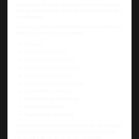
capacidade de atuar efetivamente e manter uma
relação interpessoal saudável com diferentes tipos
de indivíduos.
Para isso, é interessante dominar as seguintes soft
skills para aperfeiçoar a carreira:
Empatia;
Postura facilitadora
Atenção às tendências
Curiosidade para aprender
Comunicação Eficiente
Coragem para correr riscos
Criatividade e ideação
Resolução de problemas
Boa apresentação
Capacidade de síntese
Deu para perceber que para se tornar um designer
é necessário ter várias competências além das
habilidades técnicas. Uma das skills mais