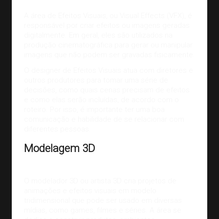
A área de Efeitos Visuais, ou Visual Effects (VFX), é
responsável por criar efeitos ou imagens geradas
digitalmente. Em geral, eles são utilizados na
produção cinematográfica para gerar ou manipular
imagens que não podem ser gravadas fisicamente.
O designer de Efeitos Visuais atua com diretores e
outros produtores para tomar uma série de
decisões, como quais cenas precisam de efeitos
e como elas serão incluídas, de acordo com o
roteiro. Por isso, é importante ter uma boa
comunicação e habilidade de se relacionar com
diferentes pessoas.
Modelagem 3D
O modelador 3D ou artista 3D cria projetos de
animações e efeitos visuais em modelo
tridimensional que pode ser usado em diversas
mídias, como
games
, filmes e séries. A área se