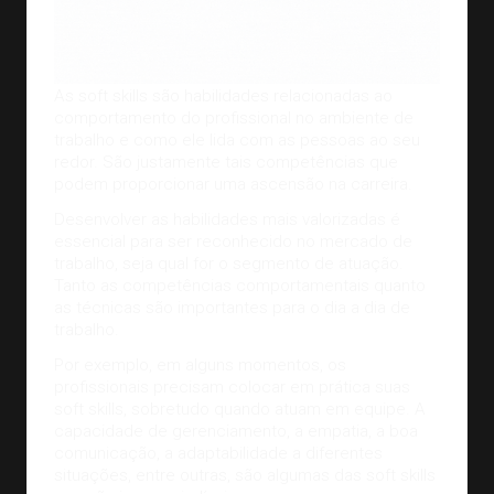
As soft skills são habilidades relacionadas ao
comportamento do profissional no ambiente de
trabalho e como ele lida com as pessoas ao seu
redor. São justamente tais competências que
podem proporcionar uma ascensão na carreira.
Desenvolver as habilidades mais valorizadas é
essencial para ser reconhecido no mercado de
trabalho, seja qual for o segmento de atuação.
Tanto as competências comportamentais quanto
as técnicas são importantes para o dia a dia de
trabalho.
Por exemplo, em alguns momentos, os
profissionais precisam colocar em prática suas
soft skills, sobretudo quando atuam em equipe. A
capacidade de gerenciamento, a empatia, a boa
comunicação, a adaptabilidade a diferentes
situações, entre outras, são algumas das soft skills