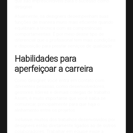
que são imprescindíveis para o sucesso como
designer.
Atualmente, os designers desempenham suas
funções de maneira muito mais eficiente quando
equilibram a técnica com as competências
comportamentais. É por meio desse tipo de
diferencial que o profissional tem mais condições
e disposição para prestar serviços de qualidade.
Habilidades para
aperfeiçoar a carreira
Como designer, você entra em contato com
diferentes pessoas, como desenvolvedores,
gestores, líderes e demais colegas de trabalho.
Assim, é muito importante que você saiba se
comunicar, principalmente para que haja o
alinhamento entre os projetos.
Inclusive, muitos dos trabalhos desenvolvidos por
designers estão diretamente ligados ao de outros
colaboradores. Trabalhar em equipe exige a