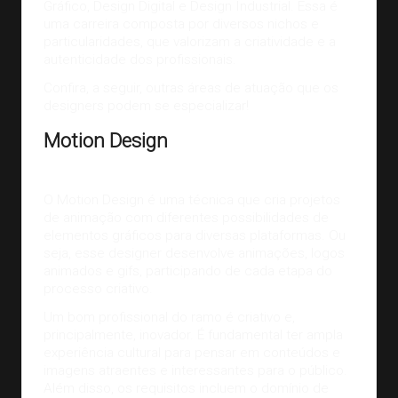
Gráfico, Design Digital e Design Industrial. Essa é
uma carreira composta por diversos nichos e
particularidades, que valorizam a
criatividade
e a
autenticidade dos profissionais.
Confira, a seguir, outras áreas de atuação que os
designers podem se especializar!
Motion Design
O Motion Design é uma técnica que cria projetos
de animação com diferentes possibilidades de
elementos gráficos para diversas plataformas. Ou
seja, esse designer desenvolve animações, logos
animados e gifs, participando de cada etapa do
processo criativo.
Um bom profissional do ramo é criativo e,
principalmente, inovador. É fundamental ter ampla
experiência cultural para pensar em conteúdos e
imagens atraentes e interessantes para o público.
Além disso, os requisitos incluem o domínio de