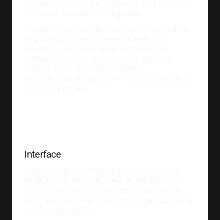
do mesmo modelo em tempo real, de forma não
destrutiva. A resolução chega a 4K.
O usuário pode escolher entre centenas de tipos
de pincéis com efeitos realistas e recursos
exclusivos para criar diferentes efeitos nas
texturas e ajustá-los para começar a pintar o
material 2D ou 3D. Cada pincelada é
automaticamente aplicada em todos os canais de
cores de uma vez.
Fonte da imagem:
support.allegorithmic.com
Interface
A interface do Substance Painter não é apenas
intuitiva, com uma curta curva de aprendizado e
fácil assimilação, como também se assemelha
muito aos programas mais comuns da indústria de
computação gráfica.