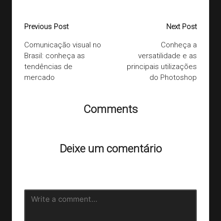
Last updated on 02/09/2020
Post
Previous Post
Next Post
navigation
Comunicação visual no
Conheça a
Brasil: conheça as
versatilidade e as
tendências de
principais utilizações
mercado
do Photoshop
Comments
Ainda não há comentários. Que tal começar a discussão?
Deixe um comentário
O seu endereço de e-mail não será publicado.
Campos
obrigatórios são marcados com
*