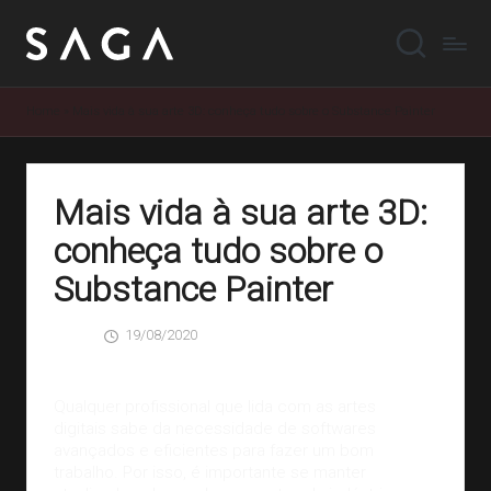
Home
»
Mais vida à sua arte 3D: conheça tudo sobre o Substance Painter
Mais vida à sua arte 3D:
conheça tudo sobre o
Substance Painter
19/08/2020
SAGA
0 Comentários
Posted
by
Qualquer profissional que lida com as
artes
digitais
sabe da necessidade de softwares
avançados e eficientes para fazer um bom
trabalho. Por isso, é importante se manter