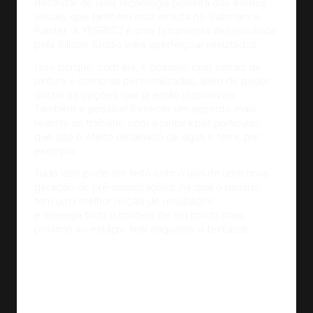
desfrutar de uma tecnologia pioneira dos efeitos
visuais, que também está inclusa no Substance
Painter. A YESBIS2 é uma ferramenta desenvolvida
pela Silicon Studio para aperfeiçoar resultados.
Isso porque, com ela, é possível criar canais de
pintura e sombras personalizadas, além de poder
utilizar as opções que já estão disponíveis.
Também é possível fornecer um aspecto mais
realista ao trabalho com a pintura por partículas,
que dão o efeito detalhado de água e terra, por
exemplo.
Tudo isso pode ser feito com o uso de uma nova
geração de pré-visualizações, na qual o usuário
tem uma melhor noção de resultados
e enxerga todo o modelo de um modo mais
próximo ao estágio final enquanto o texturiza.
Modelo 3D feito por Michael Pavlovitch. Fonte:
creativetools.se