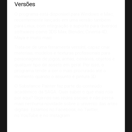
Versões
O programa está disponível para Windows e Mac,
recentemente lançado em uma versão também
para Linux, com integração e suporte para diversos
softwares como 3DS Max, Blender, Cinema 4D,
Maya e muito mais.
Trata-se de uma ferramenta versátil, capaz criar
materiais, modelos e texturas profissionais para
personagens de jogos, armas, cenários, objetos e
qualquer tipo de assets em geral. Por isso, o
programa tende a ser o mais procurado até o
momento quando o assunto é pintura 3D.
O Substance Painter faz parte do conteúdo
acadêmico da SAGA. Quer saber o que mais rola
por aqui? Siga-nos nas redes sociais e não perca
mais nenhuma novidade sobre o universo das artes
digitais. Estamos no
Facebook
, no
Twitter
,
no
YouTube
e no
Instagram
.