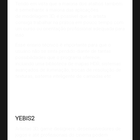
Tendo em vista que a maioria dos atalhos também
é semelhante à maioria das aplicações
de
modelagem 3D
, é possível que o artista
consiga trabalhar na prática em pouco tempo com
um curso ou orientação profissional adequada para
isso.
Esse ensino técnico é importante para que o
usuário não se sinta perdido diante de tantas
possibilidades que o programa oferece,
incluindo uma biblioteca de mapas HDR, sistemas
avançados de iluminação, trocas de resolução de
texturas, sistema inteligente de camadas etc.
Imagem de Dark Souls 3, game que utiliza YEBIS 2. Fonte:
wccftech
YEBIS2
Artistas 3D,
game designers
, desenvolvedores de
jogos e até profissionais do cinema podem