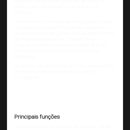
atualizado sobre os lançamentos da indústria
gráfica para saber o que o mercado tem a
oferecer.
Uma dessas ferramentas que está ganhado cada
vez mais espaço nos PCs dos web designers e
desenvolvedores de games é o
Substance Painter
,
da empresa Allegorithmic. Trata-se de um
programa poderoso para texturização 3D e 2D,
com recursos para desenvolver aplicações
interativas.
Quer saber um pouco mais de como esse estúdio
de criação pode revolucionar a sua arte?
Acompanhe:
Fonte:
TOOLFARM
Principais funções
O programa permite a pintura de diversos canais