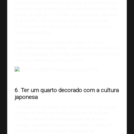
Participar dos eventos para estar em contato com
pessoas que tenham gostos parecidos com o seu
é uma obrigação! Um otaku que se preze não deve
ficar só em casa jogando, assistindo ou lendo:
é necessário ter um contato direto com outros
membros da tribo.
Além disso, um encontro de otakus é muito
importante para aumentar o conhecimento sobre a
cultura japonesa. Aproveite para trocar dicas sobre
games e animes nestes eventos!
Crédito da imagem:
Pinterest
6. Ter um quarto decorado com a cultura
japonesa
Um otaku de verdade não vai dormir em um quarto
simples e sem uma decoração personalizada,
né? Almofadas com personagens de animes,
mangás espalhados pela escrivaninha, pilhas de
DVDs de animes e roupas especiais de