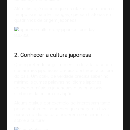
Além disso, é comum que os otakus usem ainda o
tempo livre para ler mangás, que são histórias em
quadrinhos de origem japonesa.
Crédito da imagem:
life.org
2. Conhecer a cultura japonesa
Quem pretende seguir um estilo de vida baseado
nos animes japoneses precisa conhecer a cultura
do país. Um otaku de verdade precisa saber, no
mínimo, algumas palavras no idioma japonês,
conhecer músicas japonesas e os principais
símbolos da cultura do Japão.
Alguns otakus, por exemplo, se interessam tanto
pelos costumes japoneses que chegam a fazer
cursos do idioma para poderem se inteirar mais
sobre a cultura!