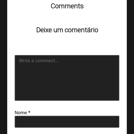
Comments
Ainda não há comentários. Que tal começar a discussão?
Deixe um comentário
O seu endereço de e-mail não será publicado.
Campos
obrigatórios são marcados com
*
Nome
*