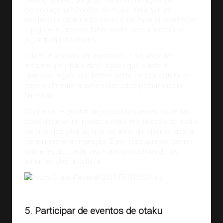
playing game), um
jogo
de interpretação de
personagens? Porém, atenção: para ser um
verdadeiro otaku, não basta ouvir falar ou conhecer
o jogo — é preciso fazer parte dessa história e
jogar frequentemente.
O RPG é apenas um exemplo, e se você for
mesmo um otaku, deve saber que existem
diversos jogos que fazem parte dessa cultura —
especialmente aqueles lançados pela franquia
Nintendo.
Conhecer e gostar de jogos japoneses pode ser
considerado um passo a mais em direção ao estilo
de vida dos otakus, que vai além de apenas gostar
de animes e ler mangás. É por isso que os
games
online
estão, cada vez mais, conquistando os
amantes desta cultura.
Crédito da imagem:
ranneveryday.com
5. Participar de eventos de otaku