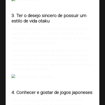
Crédito da imagem:
Crunchyroll.com
3. Ter o desejo sincero de possuir um
estilo de vida otaku
Um verdadeiro otaku está sempre em busca de
aumentar os itens da coleção, procurando em
revistas e sites especializados roupas e detalhes
dos personagens favoritos.
Para aumentar a adesão ao estilo de vida otaku,
muitos se transformam em cosplayers (pessoas
que se fantasiam de seus personagens fictícios
favoritos da cultura pop japonesa) e mergulham de
vez na cultura do Japão.
Chrono Trigger
4. Conhecer e gostar de jogos japoneses
Quem nunca ouviu falar do famoso RPG (role-