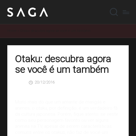
Home
»
Otaku: descubra agora se você é um também
Otaku: descubra agora
se você é um também
20/12/2016
SAGA
0 Comentários
Posted
by
Muito mais do que um amante de mangás e
animes, o otaku, por definição, é um verdadeiro fã
da cultura japonesa. Porém, fique atento: se vestir
como seu personagem favorito ou ver alguns
animes na TV, apesar de serem características
comuns entre os otakus, não faz de você um