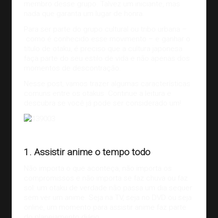
membro desse grupo. Talvez um iniciante, mas
nada que garanta um lugar de honra.
Para ser parte do grupo cultural ou tribo urbana –
como é conhecido esse movimento – e ganhar o
título de otaku, é preciso que a cultura japonesa
faça parte do seu estilo de vida e não apenas dos
momentos de descontração.
Nesse post, vamos trazer algumas características
comuns entre os otakus. Continue a leitura e
descubra se você já pode ser considerado um!
Samurai Champloo
1. Assistir anime o tempo todo
Não importa o que aconteça, não importa os
compromissos e não importa se faz chuva ou faz
sol: um otaku de verdade não passa um dia sequer
sem ver um anime. Seja na TV, seja no DVD ou seja
online, um momento para assistir anime faz parte
do planejamento diário.