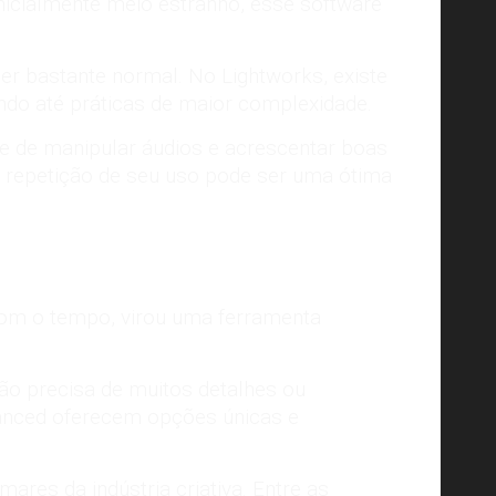
nicialmente meio estranho, esse software
 ser bastante normal. No Lightworks, existe
ando até práticas de maior complexidade.
se de manipular áudios e acrescentar boas
a repetição de seu uso pode ser uma ótima
 com o tempo, virou uma ferramenta
ão precisa de muitos detalhes ou
vanced oferecem opções únicas e
mares da indústria criativa. Entre as