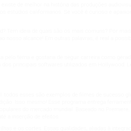
ue existe de melhor na história das produções audiovis
s estúdios californianos. Se você é curioso e apaixona
? Tem ideia de quais são os mais comuns? Por mais 
ao nosso alcance! Em outras palavras, é real a possib
a pelo tema e gostaria de seguir carreira como gerad
dos principais softwares utilizados em Hollywood. Lei
l: todos esses são exemplos de filmes de sucesso 
edição. Isso mesmo! Esse programa entrega ferrament
populares do
mercado
mundial. Baseado no Premiere, é
té a inserção de efeitos.
trilhas e os cortes. Essas qualidades, aliadas à inte