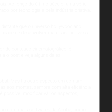
uais. Ao longo do último século, uma série
do por tecnologia e pela indústria criativa,
distante que o universo hollywoodiano
ilidade de desenvolver materiais incríveis a
or de conteúdo cinematográfico, é
a o post e veja alguns deles!
global. Mas há outro aspecto em comum
as aos montes, sempre com alta eficiência.
 possível modificar vários aspectos,
gração com mais softwares da Adobe, como