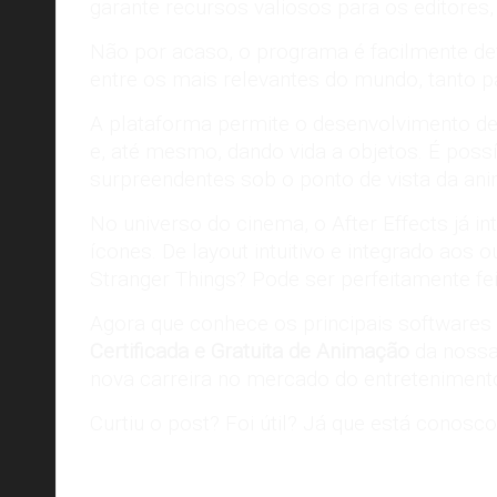
garante recursos valiosos para os editores
Não por acaso, o programa é facilmente de
entre os mais relevantes do mundo, tanto p
A plataforma permite o desenvolvimento de
e, até mesmo, dando vida a objetos. É pos
surpreendentes sob o ponto de vista da an
No universo do cinema, o After Effects já i
ícones. De layout intuitivo e integrado aos
Stranger Things? Pode ser perfeitamente feit
Agora que conhece os principais software
Certificada e Gratuita de Animação
da nossa
nova carreira no mercado do entreteniment
Curtiu o post? Foi útil? Já que está conosco