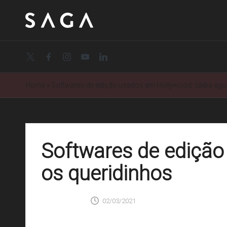
twitter.com
facebook.com
instagram.com
youtube.com
linkedin.com
Home
»
Softwares de edição usados em Hollywood: saiba agor
Softwares de edição
os queridinhos
SAGA
0 Comentários
02/03/2021
Posted
by