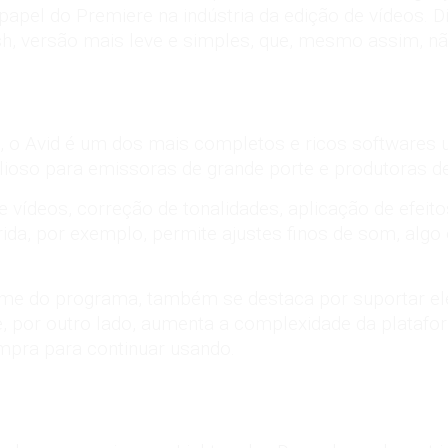
 papel do Premiere na indústria da
edição de vídeos
. 
, versão mais leve e simples, que, mesmo assim, não 
o Avid é um dos mais completos e ricos softwares
ioso para emissoras de grande porte e produtoras d
e vídeos, correção de tonalidades, aplicação de efeito
rida, por exemplo, permite ajustes finos de som, alg
e do programa, também se destaca por suportar ele
e, por outro lado, aumenta a complexidade da platafor
ompra para continuar usando.