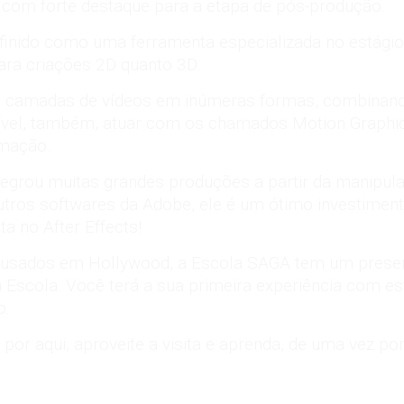
, com forte destaque para a etapa de pós-produção.
finido como uma ferramenta especializada no estágio
ara criações 2D quanto 3D.
 camadas de vídeos em inúmeras formas, combinando 
sível, também, atuar com os chamados Motion Graphic
imação.
ntegrou muitas grandes produções a partir da manipula
 outros softwares da Adobe, ele é um ótimo investime
a no After Effects!
s usados em Hollywood, a Escola SAGA tem um prese
 Escola. Você terá a sua primeira experiência com e
o.
 por aqui, aproveite a visita e aprenda, de uma vez por