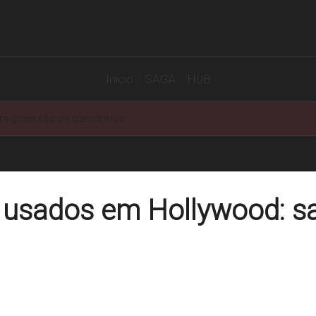
Início
SAGA
HUB
a quais são os queridinhos
 usados em Hollywood: sa