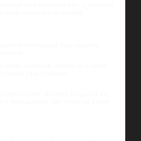
Disponível para Windows e Mac, o programa
perde eficiência e atratividade.
 usados em Hollywood. Seus recursos
e cinema.
s visuais, criação de sequências e outras
o essencial para conteúdos
vados volumes de dados. De quebra, ele
ma. Para aprender, vale aproveitar o teste