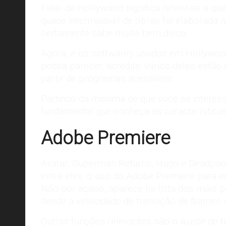
Falar de Hollywood significa referir-se a q
quase interminável de obras foi elaborada no
certamente sabe muito bem disso.
Agora, e os softwares usados em Hollywood
possa parecer, acredite: vários deles estão 
partir de programas acessíveis.
Partindo da máxima de que você se interess
fundamental que conheça as características 
Adobe Premiere
Avatar, Superman Returns, Hugo e Deadpoo
entre eles: o uso do Adobe Premiere para 
Não por acaso, aparece na lista dos mais 
desde a velocidade de transição de frames a
Outras funções relevantes são o ajuste de 