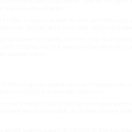
ood sem mencionar o Lightworks. Dono de um layout i
r materiais diferenciados.
é simples e intuitiva, apesar de certa confusão inicial
udiovisual, partindo de técnicas mais simples e cheg
eis para quem se satisfaz com eles, mas há a hipóte
corte. O Lightworks só é acessível para Windows, e 
um produto criativo.
ão, o DaVinci apenas tratava cores em imagens, mas,
ta em Hollywood e na televisão americana.
are é que o modelo DaVinci Resolve serve para quem n
envolva maior complexidade, as versões Studio e Ad
que atende a necessidades de editores de diversos pata