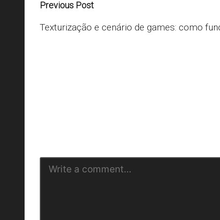
Post
Previous Post
navigation
Texturização e cenário de games: como fun
O seu endere