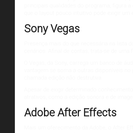
principais qualidades do programa, figura a
que o layout pouco intuitivo pode exigir um
Sony Vegas
Presença mais do que necessária na lista
cenários. Afinal de contas, trata-se de uma
O Vegas, da Sony, carrega um banco de áudio
vantagem se soma a outras disponíveis no pr
chamada edição não destrutiva.
Apesar de exigir determinado
conheciment
atrativos, como a edição sonora e de image
Adobe After Effects
Mais um oferecimento da Adobe, o After Eff