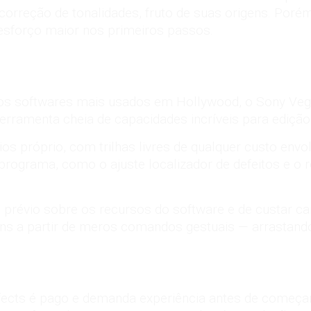
 correção de tonalidades, fruto de suas origens. Porém
 esforço maior nos primeiros passos.
 dos softwares mais usados em Hollywood, o Sony Ve
 ferramenta cheia de capacidades incríveis para edição
s próprio, com trilhas livres de qualquer custo envo
ograma, como o ajuste localizador de defeitos e o res
o
prévio sobre os recursos do software e de custar ca
ns a partir de meros comandos gestuais — arrastando
ects é pago e demanda experiência antes de começar 