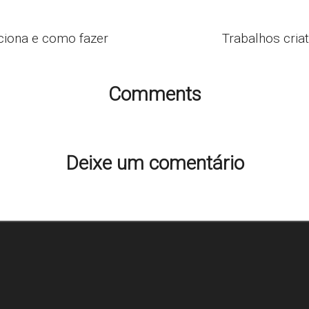
ciona e como fazer
Trabalhos criat
Comments
Ainda não há comentários. Que tal começar a discussão?
Deixe um comentário
ço de e-mail não será publicado.
Campos obrigatórios são m