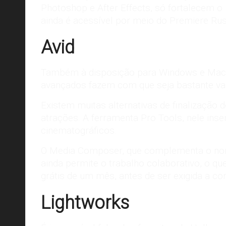
Photoshop
e After Effects, só fortalecem o
ainda é acessível por meio do Premiere Rush
Avid
Também à disposição para Windows e Mac, 
avançados fazem com que seja bastante val
Existem muitas alternativas de finalização d
atrações. A ferramenta Pro Tools, nele inse
cinematográficos.
O Media Composer, que complementa o nom
ainda permite o trabalho colaborativo, o qu
grátis de um mês, antes de ser exigida a c
Lightworks