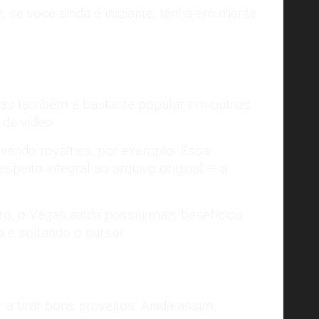
, se você ainda é iniciante, tenha em mente
gas também é bastante popular em outros
 de vídeo.
lvendo royalties, por exemplo. Essa
peito integral ao arquivo original — a
ro, o Vegas ainda possui mais benefícios
 e soltando o cursor.
a tirar bons proveitos. Ainda assim,