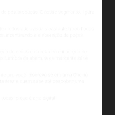
 de pós-produção. E nesse segmento, figura
efeitos audiovisuais bastante trabalhados
s, incentivando a elaboração de peças
ção de cenas e da retirada e inserção de
nto. Lembra da abertura da marcante série
nte pra você.
Inscreva-se em uma Oficina
sta área e quem sabe até descobrir uma
 todas,
o que é arte digital
!