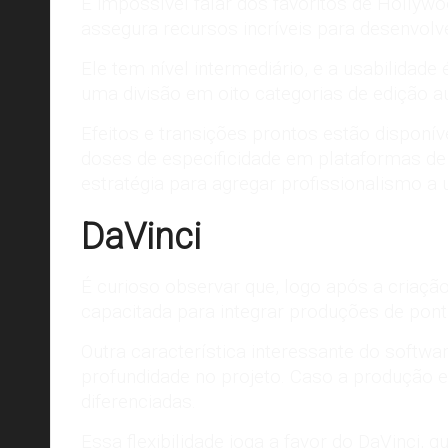
É impossível falar dos favoritos de Hollyw
assegura recursos incríveis para desenvolve
Ele tem nível intermediário, e a usabilidade 
uma divisão em oito categorias de edição a
Efeitos
e transições prontos estão disponív
doses de especificidade em plataformas de 
estratégia para agregar profissionalismo a 
DaVinci
É curioso observar que, logo após a criaç
capacitada para integrar produções de pon
Outra característica interessante do softw
profundidade no projeto. Caso a produção 
diferenciadas.
Essa flexibilidade joga a favor do DaVinci, 