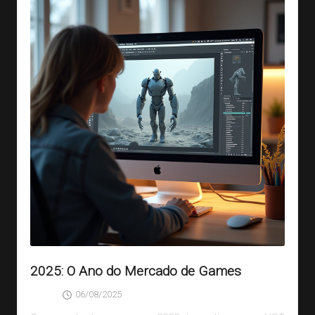
2025: O Ano do Mercado de Games
06/08/2025
SAGA
Posted
by