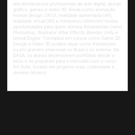
alta demanda por profissionais de arte digital, design
gráfico, games e vídeo 3D. Áreas como animação,
motion design, UX/UI, realidade aumentada (AR),
realidade virtual (VR) e metaverso oferecem muitas
oportunidades para quem domina ferramentas como
Photoshop, Illustrator, After Effects, Blender, Unity e
Unreal Engine. Formados em cursos como Game 2D,
Design e Vídeo 3D podem atuar como freelancers
ou em grandes empresas no Brasil e no exterior. Na
SAGA, os alunos desenvolvem portfólios desde o
início e se preparam para o mercado com o curso
Art Suite, focado em projetos reais, criatividade e
domínio técnico.
Leia Mais