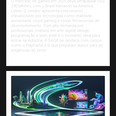
O mercado de games em 2025 deve ultrapassar US$
230 bilhões, com o Brasil liderando na América
Latina. O cenário apresenta crescimento
impulsionado por tecnologias como realidade
aumentada, cloud gaming e novas ferramentas de
desenvolvimento. Com alta demanda por
profissionais criativos em arte digital, design,
programação e som, este é o momento ideal para
entrar na indústria. A SAGA se destaca com cursos
como o PlayGame 6.0, que preparam alunos para as
exigências do setor.
Leia Mais