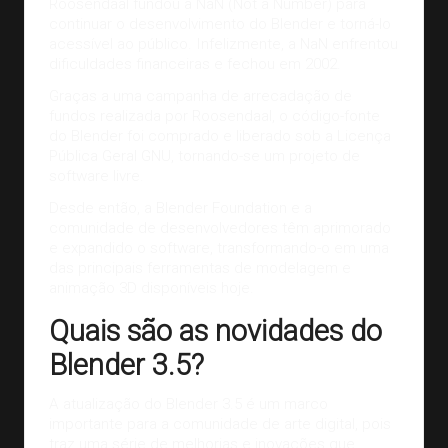
Roosendaal fundou a NaN (Not a Number) para
continuar o desenvolvimento do Blender e torná-lo
acessível ao público. Infelizmente, a NaN enfrentou
dificuldades financeiras e fechou em 2002.
Graças a uma campanha de arrecadação de
fundos realizada por Roosendaal, o código-fonte
do Blender foi comprado e liberado sob a Licença
Pública Geral GNU, tornando-se um projeto de
software livre.
Desde então, a Blender Foundation e a
comunidade de desenvolvedores têm aprimorado
e expandido o software, transformando-o em uma
das principais ferramentas de modelagem e
animação 3D
disponíveis hoje.
Quais são as novidades do
Blender 3.5?
A atualização do Blender 3.5 é um marco
importante para a comunidade de arte digital, pois
traz uma série de melhorias e inovações que