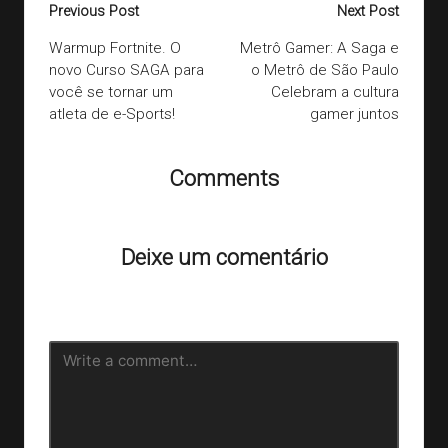
Post
Previous Post
Next Post
navigation
Warmup Fortnite. O
Metrô Gamer: A Saga e
novo Curso SAGA para
o Metrô de São Paulo
você se tornar um
Celebram a cultura
atleta de e-Sports!
gamer juntos
Comments
Ainda não há comentários. Que tal começar a discussão?
Deixe um comentário
O seu endereço de e-mail não será publicado.
Campos
obrigatórios são marcados com
*