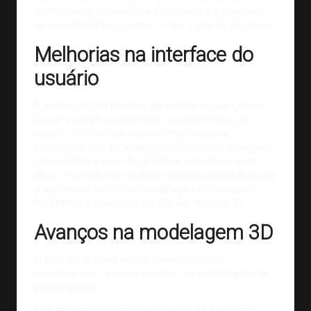
aprimoram a experiência do usuário e expandem
as possibilidades criativas. Veja o que há de novo!
Melhorias na interface do
usuário
A versão 3.5 do Blender apresenta mudanças no
layout e aperfeiçoamentos na experiência do
usuário. A interface agora é mais intuitiva,
permitindo que iniciantes e profissionais naveguem
pelo software com facilidade e eficiência. Além
disso, as melhorias incluem atalhos personalizáveis
e aprimoramentos na visualização do viewport,
facilitando a criação e edição de objetos 3D.
Avanços na modelagem 3D
O Blender 3.5 traz novas ferramentas de
modelagem e
aprimoramentos na modelagem
de
personagens.
Elas incluem recursos avançados de escultura,