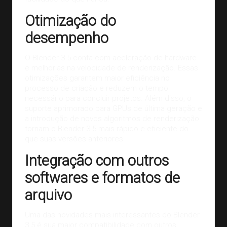
Otimização do
desempenho
O Blender 3.5 conta com aceleração de hardware
e melhorias na velocidade de renderização. Essas
otimizações garantem maior eficiência no
processo de criação e reduzem o tempo
necessário para concluir projetos. Além disso, o
suporte aprimorado para GPUs de última geração e
a introdução de novos algoritmos de renderização
tornam o Blender 3.5 mais rápido e eficiente do
que suas versões anteriores.
Integração com outros
softwares e formatos de
arquivo
Uma das novidades mais interessantes do Blender
3.5 é sua maior compatibilidade com
outros