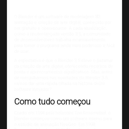
O Blender é um software de
modelagem 3D
,
animação e criação de arte digital, conhecido por
ser gratuito e open-source. A cada atualização,
como a recém-lançada versão 3.5, a comunidade
de desenvolvedores trabalha incansavelmente
para tornar o programa ainda mais poderoso e fácil
de usar.
A expectativa é que o Blender 3.5 eleve o patamar
da criação de arte digital, oferecendo recursos de
ponta e aprimoramentos significativos. Mas, antes
de mergulharmos nas novidades do Blender 3.5,
vamos dar uma rápida olhada na história deste
software inovador?
Como tudo começou
Criado em 1994 pelo holandês Ton Roosendaal, o
Blender
começou como um software interno para
o estúdio de animação NeoGeo. Em 1998,