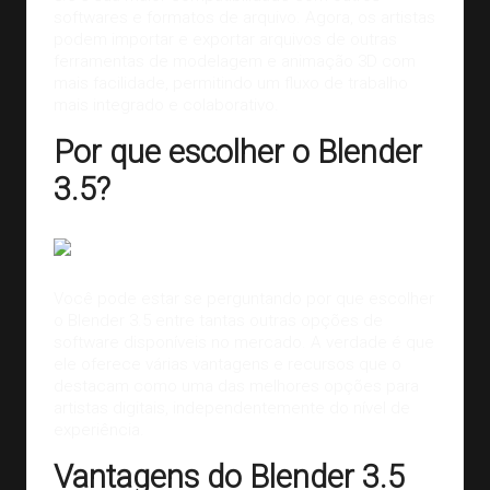
softwares
e formatos de arquivo. Agora, os artistas
podem importar e exportar arquivos de outras
ferramentas de modelagem e animação 3D com
mais facilidade, permitindo um fluxo de trabalho
mais integrado e colaborativo.
Por que escolher o Blender
3.5?
Você pode estar se perguntando por que escolher
o Blender 3.5 entre tantas outras
opções de
software
disponíveis no mercado. A verdade é que
ele oferece várias vantagens e recursos que o
destacam como uma das melhores opções para
artistas digitais, independentemente do nível de
experiência.
Vantagens do Blender 3.5