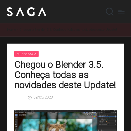
Home
»
Chegou o Blender 3.5. Conheça todas as novidades deste Update!
Posted
Mundo SAGA
in
Chegou o Blender 3.5.
Conheça todas as
novidades deste Update!
09/05/2023
SAGA
0 Comentários
Posted
by