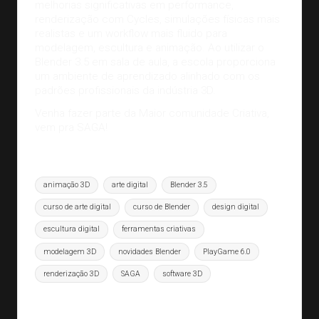
melhorias significativas em performance,
renderização com Cycles, simulações físicas mais
realistas e um workflow mais fluido para
modelagem, escultura e animação. Ao utilizar o
Blender 3.5 em sala de aula, a escola proporciona
um ambiente de aprendizado alinhado com os
padrões profissionais da indústria 3D.
Venha fazer parte da Maior comunidade Criativa,
vem pra SAGA!
Tags:
animação 3D
arte digital
Blender 3.5
curso de arte digital
curso de Blender
design digital
escultura digital
ferramentas criativas
modelagem 3D
novidades Blender
PlayGame 6.0
renderização 3D
SAGA
software 3D
Last updated on 30/07/2025