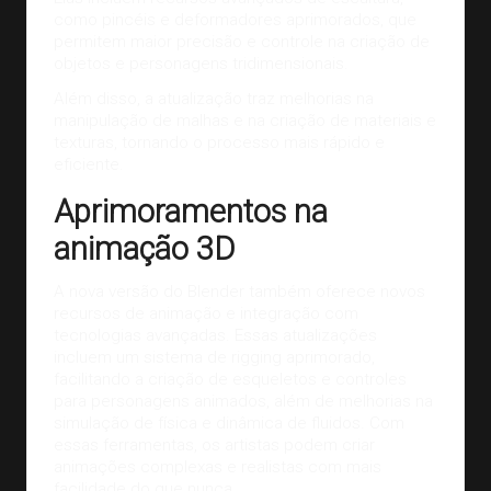
como pincéis e deformadores aprimorados, que
permitem maior precisão e controle na criação de
objetos e personagens tridimensionais.
Além disso, a atualização traz melhorias na
manipulação de malhas e na criação de materiais e
texturas, tornando o processo mais rápido e
eficiente.
Aprimoramentos na
animação 3D
A nova versão do Blender também oferece novos
recursos de animação e integração com
tecnologias avançadas. Essas atualizações
incluem um sistema de rigging aprimorado,
facilitando a criação de esqueletos e controles
para personagens animados, além de melhorias na
simulação de física e dinâmica de fluidos. Com
essas ferramentas, os artistas podem criar
animações complexas e realistas com mais
facilidade do que nunca.