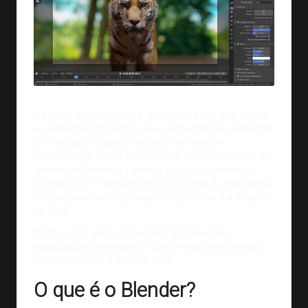
Se você é uma pessoa apaixonada por arte digital
e animação 3D, temos uma ótima notícia: o Blender
3.5 chegou, trazendo muitas melhorias e
novidades. E como estamos no maior mercado de
games da América Latina, o Brasil movimentou,
sozinho,
R$ 11 bilhões em 2021
, esta é uma ótima
notícia para quem deseja otimizar suas habilidades
na área.
Neste post, apresentaremos as principais
atualizações e recursos que tornam essa versão
mais poderosa e fácil de usar.
O que é o Blender?