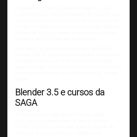
O Blender 3.5 oferece várias vantagens, como
custo-benefício, uma comunidade de suporte ativa
e recursos flexíveis e versáteis. Esses benefícios
tornam o software uma escolha ideal para artistas
digitais de todos os níveis de experiência, desde
iniciantes até profissionais experientes.
Além disso, a natureza open-source do Blender
permite que os usuários personalizem e expandam
o software de acordo com suas necessidades,
garantindo que a ferramenta permaneça atualizada
e relevante no mundo em rápida evolução da arte
digital.
Blender 3.5 e cursos da
SAGA
A SAGA integra o Blender 3.5 em sua grade
curricular para garantir que os alunos tenham
contato com as ferramentas mais modernas do
mercado. A nova versão do software traz