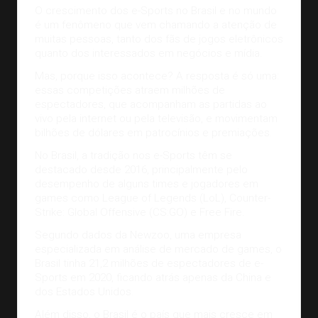
O
crescimento dos e-Sports no Brasil
e no mundo
é um fenômeno que vem chamando a atenção de
muitas pessoas, tanto dos fãs de jogos eletrônicos
quanto dos interessados em negócios e mídia.
Mas, porque isso acontece? A resposta é só uma:
essas competições atraem milhões de
espectadores, que acompanham as partidas ao
vivo pela internet ou pela televisão, e movimentam
bilhões de dólares em patrocínios e premiações.
No Brasil, a tradição nos e-Sports têm se
destacado desde 2016, principalmente pelo
desempenho de alguns times e jogadores em
games como League of Legends (LoL), Counter-
Strike: Global Offensive (CS:GO) e Free Fire.
Segundo
dados da Newzoo
, uma empresa
especializada em análise de mercado de games, o
Brasil tinha 21,2 milhões de espectadores de e-
Sports em 2020, ficando atrás apenas da China e
dos Estados Unidos.
Além disso, o Brasil é o país que mais cresce em