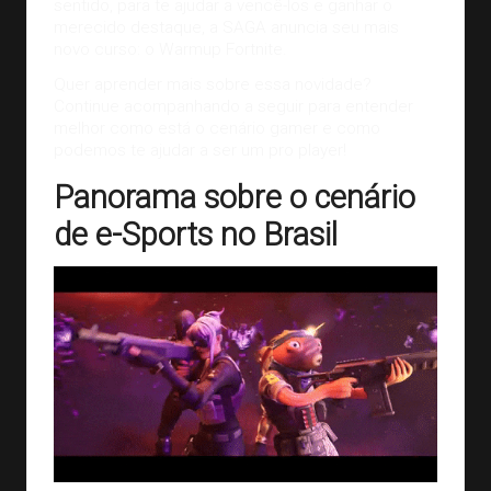
sentido, para te ajudar a vencê-los e ganhar o
merecido destaque, a SAGA anuncia seu mais
novo curso: o Warmup Fortnite.
Quer aprender mais sobre essa novidade?
Continue acompanhando a seguir para entender
melhor como está o cenário gamer e como
podemos te ajudar a ser um pro player!
Panorama sobre o cenário
de e-Sports no Brasil