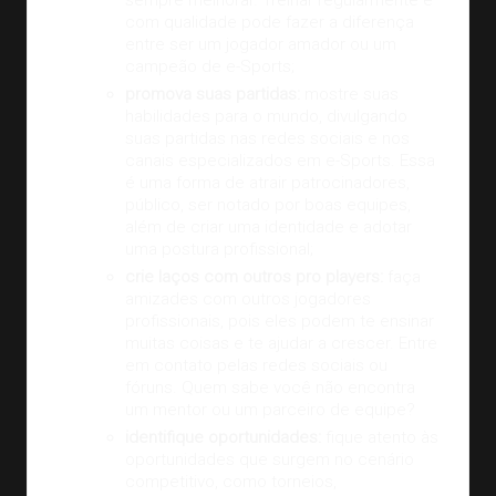
com qualidade pode fazer a diferença
entre ser um jogador amador ou um
campeão de e-Sports;
promova suas partidas:
mostre suas
habilidades para o mundo, divulgando
suas partidas nas redes sociais e nos
canais especializados em e-Sports. Essa
é uma forma de atrair patrocinadores,
público, ser notado por boas equipes,
além de
criar uma identidade
e adotar
uma postura profissional;
crie laços com outros pro players:
faça
amizades com outros jogadores
profissionais, pois eles podem te ensinar
muitas coisas e te ajudar a crescer. Entre
em contato pelas redes sociais ou
fóruns. Quem sabe você não encontra
um mentor ou um parceiro de equipe?
identifique oportunidades:
fique atento às
oportunidades que surgem no cenário
competitivo, como torneios,