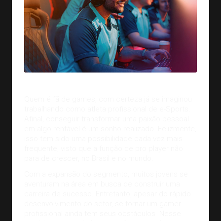
Quem é fã de games, com certeza já se imaginou
trabalhando como atleta profissional de e-Sports.
Afinal, conseguir transformar uma paixão pessoal
em algo rentável é um sonho realizado. Felizmente,
isso tem sido uma possibilidade cada vez mais
frequente, visto que a função de pro player não
para de crescer, no Brasil e no mundo.
Com a expansão do segmento, muitos jovens se
aventuram na área em busca de construir uma
carreira de sucesso. Entretanto, apesar do rápido
desenvolvimento do setor, se tornar um gamer
profissional ainda tem seus obstáculos. Nesse