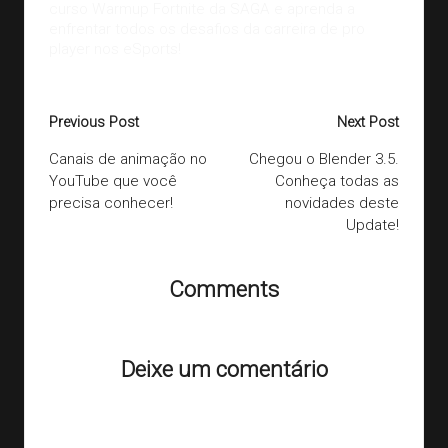
curso
Warmup Fortnite da SAGA
e aprenda a
enfrentar todos os desafios da carreira de pro
player nos eSports!
Post
Previous Post
Next Post
navigation
Canais de animação no
Chegou o Blender 3.5.
YouTube que você
Conheça todas as
precisa conhecer!
novidades deste
Update!
Comments
Ainda não há comentários. Que tal começar a discussão?
Deixe um comentário
O seu endereço de e-mail não será publicado.
Campos
obrigatórios são marcados com
*