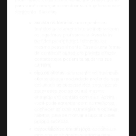
para você começar a construir sua trajetória nesse
segmento. São elas:
assista os torneios:
acompanhe os
torneios para aprender e se inspirar com
os jogadores profissionais. Assista às
partidas pela internet, televisão, ou
mesmo pessoalmente. Essa é uma forma
de conhecer outros pro players e fazer
contatos que podem te ajudar na sua
carreira;
siga os atletas:
acompanhe os principais
atletas da sua modalidade preferida, seja
assistindo às suas partidas, seguindo as
suas redes sociais ou até mesmo
entrando em contato com eles. Assim,
você pode aprender com os melhores,
conhecer as suas estratégias e os seus
hábitos, para se motivar a buscar o seu
próprio sucesso;
especialize-se em um jogo:
escolha um
jogo que você goste, que tenha uma