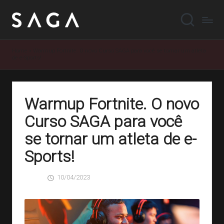
Home
»
Warmup Fortnite. O novo Curso SAGA para você se tornar um atleta
de e-Sports!
Warmup Fortnite. O novo
Curso SAGA para você
se tornar um atleta de e-
Sports!
10/04/2023
SAGA
0 Comentários
Posted
by