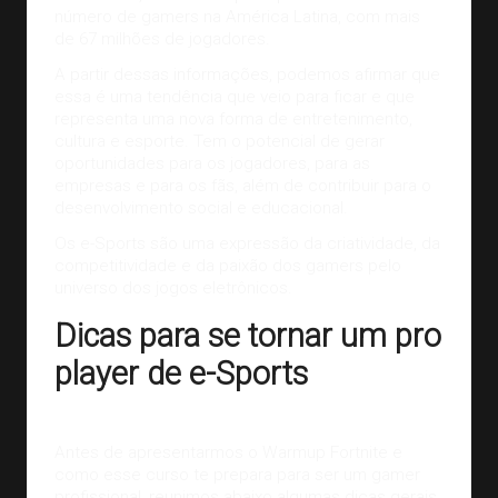
número de gamers na América Latina, com
mais
de 67 milhões de jogadores
.
A partir dessas informações, podemos afirmar que
essa é uma tendência que veio para ficar e que
representa uma nova forma de entretenimento,
cultura e esporte. Tem o potencial de gerar
oportunidades para os jogadores, para as
empresas e para os fãs, além de contribuir para o
desenvolvimento social e educacional.
Os e-Sports são uma expressão da criatividade, da
competitividade e da paixão dos gamers pelo
universo dos jogos eletrônicos.
Dicas para se tornar um pro
player de e-Sports
Antes de apresentarmos o Warmup Fortnite e
como esse curso te prepara para ser um gamer
profissional, reunimos abaixo algumas dicas gerais