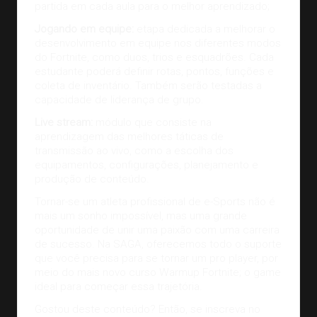
partida em cada aula para o melhor aprendizado;
Jogando em equipe:
etapa dedicada a melhorar o
desenvolvimento em equipe nos diferentes modos
do Fortnite, como duos, trios e esquadrões. Cada
estudante poderá definir rotas, pontos, funções e
coleta de inventário. Também serão testadas a
capacidade de liderança de grupo.
Live stream:
módulo que consiste na
aprendizagem das melhores táticas de
transmissão ao vivo, como a escolha dos
equipamentos, configurações, planejamento e
produção de conteúdo.
Tornar-se um atleta profissional de e-Sports não é
mais um sonho impossível, mas uma grande
oportunidade de unir uma paixão com uma carreira
de sucesso. Na SAGA, oferecemos todo o suporte
que você precisa para se tornar um pro player, por
meio do mais novo curso Warmup Fortnite;
o game
ideal para começar essa trajetória
.
Gostou deste conteúdo? Então, se inscreva no