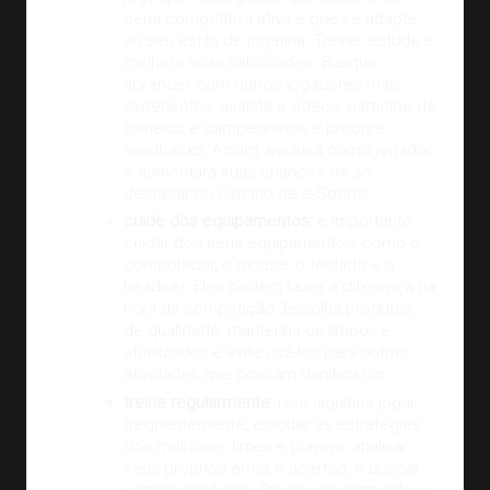
cena competitiva ativa e que se adapte
ao seu estilo de jogatina. Treine, estude e
melhore suas habilidades. Busque
aprender com outros jogadores mais
experientes, assista a vídeos, participe de
torneios e campeonatos e procure
feedbacks. Assim, evoluirá como jogador
e aumentará suas chances de se
destacar no cenário de e-Sports;
cuide dos equipamentos:
é importante
cuidar dos seus equipamentos, como o
computador, o mouse, o teclado e o
headset. Eles podem fazer a diferença na
hora da competição. Escolha produtos
de qualidade, mantenha-os limpos e
atualizados e evite usá-los para outras
atividades que possam danificá-los;
treine regularmente:
isso significa jogar
frequentemente, estudar as estratégias
dos melhores times e players, analisar
seus próprios erros e acertos, e buscar
sempre melhorar. Treinar regularmente e