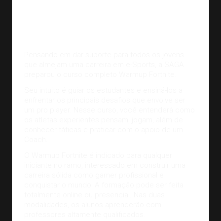
Pensando em dar suporte para todos os jovens
que almejam uma carreira em e-Sports, a SAGA
preparou o curso completo Warmup Fortnite.
Seu intuito é guiar os estudantes e ensiná-los a
enfrentar os principais desafios que envolve ser
um pro player. Nesse curso, você entenderá como
os atletas experientes pensam, jogam, além de
conhecer táticas e praticar com o apoio de um
Coach.
O Warmup Fortnite é indicado para qualquer
iniciante no ramo, interessado em construir uma
carreira sólida como gamer profissional e
conquistar o mundo! A formação pode ser feita
totalmente online ou presencial. Nas duas
modalidades, os alunos aprenderão com
professores altamente qualificados.