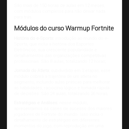
São mais de 150 horas de aulas em 12 meses,
com módulos completos para não deixar nada
para trás.
Módulos do curso Warmup Fortnite
História do e-Sports:
introdução ao mundo do e-
Sports, que inclui a história dos Esportes
Eletrônicos, sua crescente popularidade e
detalhamentos das organizações competitivas
profissionais. São 8 aulas, totalizando 12 horas;
Jornada do Atleta:
subdividido em 3 etapas, esse
módulo cobrirá a trajetória de um atleta no
segmento, incluindo aulas práticas para melhorar
as habilidades, raciocínio lógico e tomada rápida
de decisões. São 24 aulas, totalizando 36 horas;
Estratégias e Análises:
nesse módulo,
apresentamos os cases de sucesso dos maiores
jogadores de Fortnite do mundo. Isso inclui o
detalhamento de estratégias em diferentes
momentos do jogo, com reprodução em uma