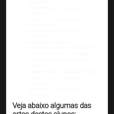
#sagasalvador
Isabella Marques –
@_bella_artt
|
#sagabh
Vinicius-Cesar –
@vince_ilustra
|
#sagacampinas
Isabella Ferreira –
@deoli.png
|
#sagasantana
Eric Ribeiro de Oliveira –
@ericribeirooliveira
| #sagasantoamaro
Sara Feola –
@feola_art
| #sagalapa
Gabriel Ramos Costa –
@grc_artt
|
#sagalapa
Camila Fernandes –
@sazumeh
| #sgasjc
Laissa Hein Gomes –
@laheinix
|
#sagapoa
Victor Matheus –
@vitaoilustra
|
#sagaflopipa
Veja abaixo algumas das