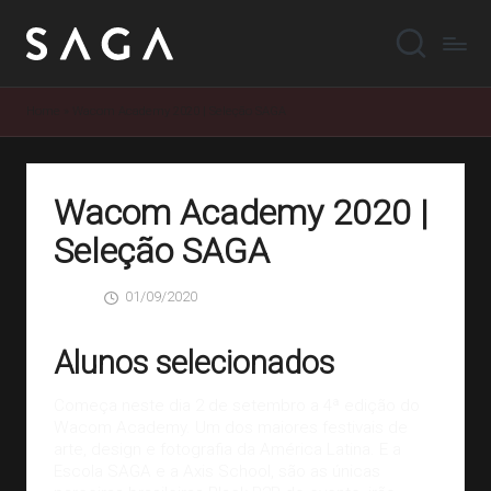
Home
»
Wacom Academy 2020 | Seleção SAGA
Wacom Academy 2020 |
Seleção SAGA
01/09/2020
SAGA
0 Comentários
Posted
by
Alunos selecionados
Começa neste dia 2 de setembro a
4ª edição do
Wacom Academy.
Um dos maiores festivais de
arte, design e fotografia da América Latina. E a
Escola SAGA
e a
Axis School
, são as únicas