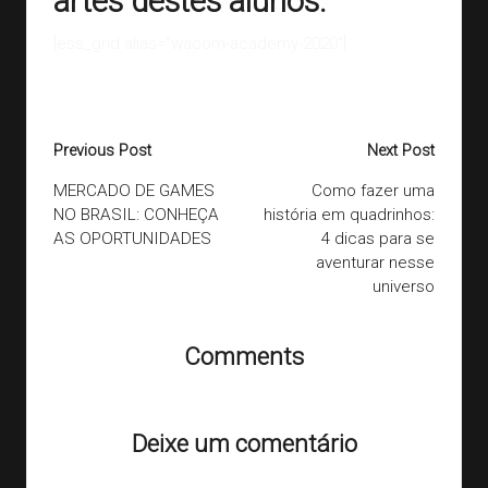
artes destes alunos:
[ess_grid alias=”wacom-academy-2020″]
Last updated on 11/09/2020
Post
Previous Post
Next Post
navigation
MERCADO DE GAMES
Como fazer uma
NO BRASIL: CONHEÇA
história em quadrinhos:
AS OPORTUNIDADES
4 dicas para se
aventurar nesse
universo
Comments
Ainda não há comentários. Que tal começar a discussão?
Deixe um comentário
O seu endereço de e-mail não será publicado.
Campos