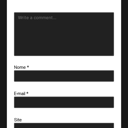
obrigatórios são marcados com
*
Nome
*
E-mail
*
Site