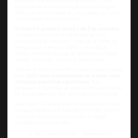
parceiras brasileiras Black B2B do evento, irão
proporcionar uma experiência única para alguns
dos seus alunos através de uma aula ao vivo com
um renomado artista do evento.
O Festival é gratuito e irá até o dia 5 de setembro
,
reunindo online, mais de 30 artistas de nível
internacional em webinars e mais de 60 horas de
vídeos sobre Animação Digital, Computação
Gráfica, Produção, Design de Quadrinhos, Efeitos
Visuais, Ilustração, Caricatura, entre outros.
Através da Experiência VIP, os alunos selecionados
pela
SAGA terão a oportunidade de acessar salas
exclusivas para trocar experiências
, fazer
perguntas e tirar todas as suas dúvidas para evoluir
no desenvolvimento dos seus trabalhos criativos.
Além disso, os alunos selecionados também terão
os seus trabalhos em exibição no evento. Confira
quem são os alunos selecionados e alguns
trabalhos criados por eles.
Ana Lorena Brandão –
@analoriwow
|