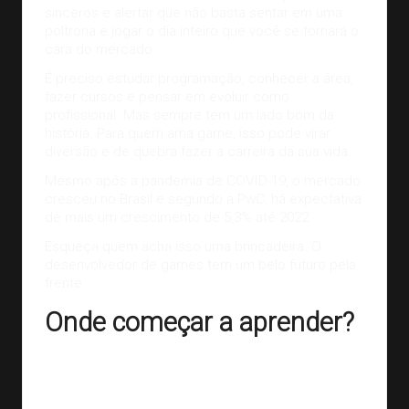
sinceros e alertar que não basta sentar em uma
poltrona e jogar o dia inteiro que você se tornará o
cara do mercado.
É preciso estudar programação, conhecer a área,
fazer cursos e pensar em evoluir como
profissional. Mas sempre tem um lado bom da
história. Para quem ama game, isso pode virar
diversão e de quebra fazer a carreira da sua vida.
Mesmo após a pandemia de COVID-19, o mercado
cresceu no Brasil e segundo a PwC, há expectativa
de mais um
crescimento de 5,3% até 2022
Esqueça quem acha isso uma brincadeira. O
desenvolvedor de games
tem um belo futuro pela
frente.
Onde começar a aprender?