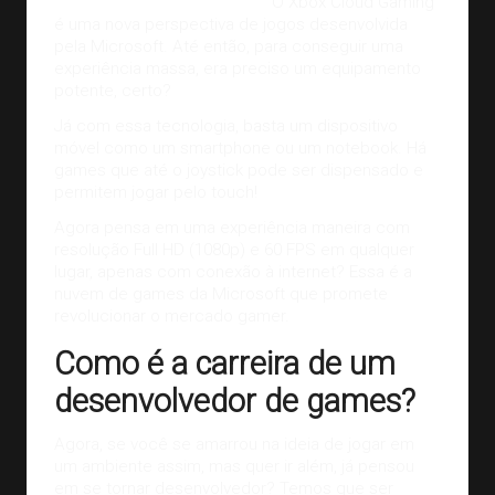
O Xbox Cloud Gaming
é uma nova perspectiva de jogos desenvolvida
pela Microsoft. Até então, para conseguir uma
experiência massa, era preciso um equipamento
potente, certo?
Já com essa tecnologia, basta um dispositivo
móvel como um smartphone ou um notebook. Há
games que até o joystick pode ser dispensado e
permitem jogar pelo touch!
Agora pensa em uma experiência maneira com
resolução Full HD (1080p) e 60 FPS em qualquer
lugar, apenas com conexão à internet? Essa é a
nuvem de games da Microsoft que promete
revolucionar o
mercado gamer
.
Como é a carreira de um
desenvolvedor de games?
Agora, se você se amarrou na ideia de jogar em
um ambiente assim, mas quer ir além, já pensou
em se tornar desenvolvedor? Temos que ser