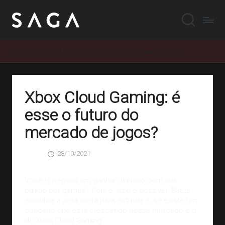
Home
»
Xbox Cloud Gaming: é esse o futuro do mercado de jogos?
Xbox Cloud Gaming: é
esse o futuro do
mercado de jogos?
28/10/2021
SAGA
0 Comentários
Posted
by
Você já pensou em ganhar dinheiro com sua
paixão por games? Pois é, isso é possível. Basta
escolher a área certa para estudar e, se existe um
conceito que está crescendo nesse mercado é o
do Xbox Cloud Gaming.