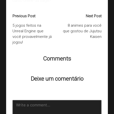
curso online da Saga
?
Post
Previous Post
Next Post
navigation
5 jogos feitos na
8 animes para você
Unreal Engine que
que gostou de Jujutsu
você provavelmente já
Kaisen
jogou!
Comments
Ainda não há comentários. Que tal começar a discussão?
Deixe um comentário
O seu endereço de e-mail não será publicado.
Campos
obrigatórios são marcados com
*