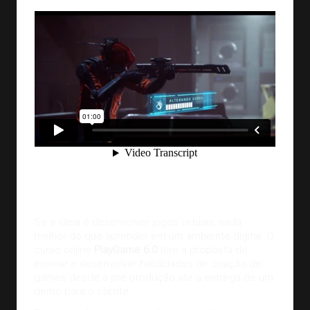
Se a ideia é desenvolver jogos virtuais, nada
melhor do que aprender em um ambiente digital. O
curso online
PlayGame 6.0
tem a proposta de
ensinar e desenvolver habilidades de criação de
games desde a pré-produção até a entrega de um
demo para o cliente.