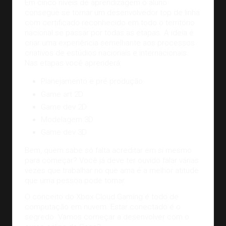
Em cinco níveis de aprendizagem o aluno
consegue se tornar um
desenvolvedor top de linha
com certificado reconhecido em todo o território
nacional.se passar por todas as etapas. A ideia é
criar uma experiência semelhante aos processos
criativos de estúdios nacionais e internacionais.
Nas etapas você aprenderá:
Planejamento e pré produção
Game art 2D
Game dev 2D
Modelagem 3D
Game dev 3D
Bem, quem sabe só falta acreditar em si mesmo
para começar? Você já deve ter ouvido falar várias
vezes que trabalhar no que ama é a melhor atitude
que uma pessoa pode tomar.
O conceito do Xbox Cloud Gaming é todo de
computação em nuvem. Estar conectado é o
segredo. Vamos começar a desenvolver com o