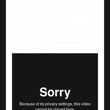
Mas afinal, o que é isso, você já ouviu falar? Não se
assuste, não é nada de outro mundo, porém, dá
para enxergar uma praticidade fora do normal para
qualquer gamer nesse novo sistema.
Com este post, você vai descobrir o que precisa
para jogar em XCloud, estudar sobre a carreira de
desenvolvedor de games e quem sabe começar
hoje mesmo em uma das
Oficinas Gratuitas de
Criação de Games da SAGA
. Vamos?