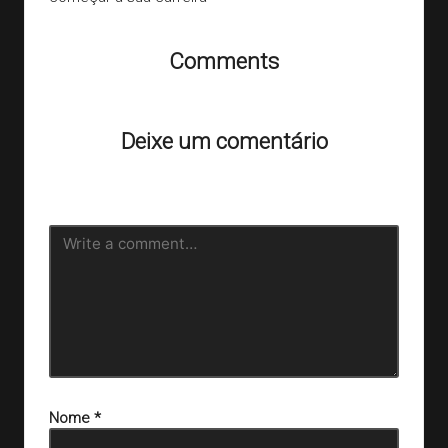
Comments
Ainda não há comentários. Que tal começar a discussão?
Deixe um comentário
O seu endereço de e-mail não será publicado.
Campos
obrigatórios são marcados com
*
Nome
*