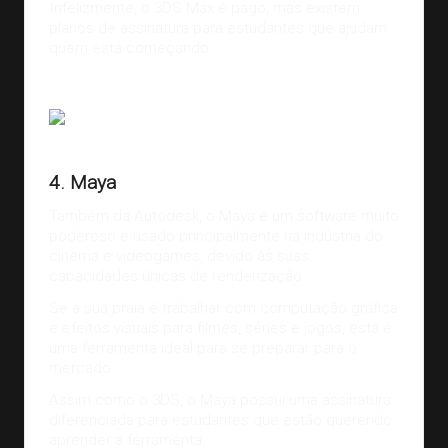
Infelizmente, o 3DS Max é pago, mas existem
planos de assinatura para estudantes que ajudam
quem está começando.
Geralt, do game “The Witcher 3: Wild Hunt”. Fonte:
Autodesk
4. Maya
Também da Autodesk, o
Maya
é um software muito
poderoso e usado principalmente na indústria do
cinema e videogames, devido às suas
capacidades únicas de renderização.
Se a sua praia é trabalhar com computação gráfica
e efeitos visuais para filmes, séries e jogos, esta é
uma ferramenta ideal para
se preparar para o
mercado
.
Assim como o 3DS, o Maya possui uma assinatura
diferenciada para estudantes que estão querendo
aprender a ferramenta.