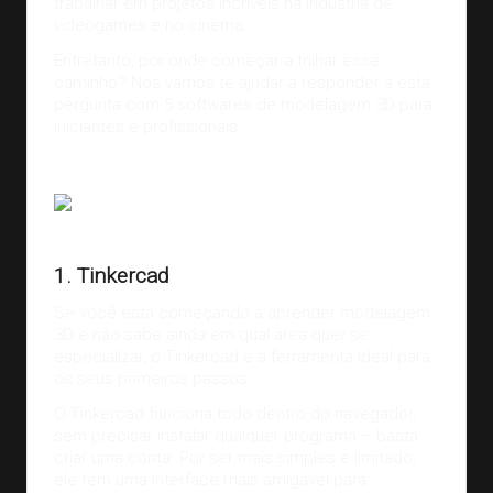
trabalhar em projetos incríveis na indústria de
videogames e no cinema.
Entretanto, por onde começar a trilhar esse
caminho? Nós vamos te ajudar a responder a esta
pergunta com 5 softwares de modelagem 3D para
iniciantes e profissionais:
Fonte:
support.scooledu.org
1. Tinkercad
Se você está começando a aprender modelagem
3D e não sabe ainda em qual área quer se
especializar, o
Tinkercad
é a ferramenta ideal para
os seus primeiros passos.
O Tinkercad funciona todo dentro do navegador,
sem precisar instalar qualquer programa – basta
criar uma conta. Por ser mais simples e limitado,
ele tem uma interface mais amigável para