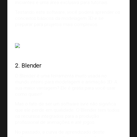
iniciantes e uma área exclusiva para tutoriais.
Testando este software, você poderá aprender os
conceitos básicos da modelagem 3D e se
preparar para projetos mais complexos.
Fonte:
Blender.org
2. Blender
O
Blender
é uma ferramenta muito usada no
mundo inteiro para modelagem e animação 3D. A
sua maior vantagem? Ele é grátis para você usar
como quiser!
Mas o fato de ser um software livre não significa
que ele perde em qualidade. O Blender tem todos
os recursos integrados para a produção
profissional de animações e até jogos.
No passado, a curva de aprendizado deste