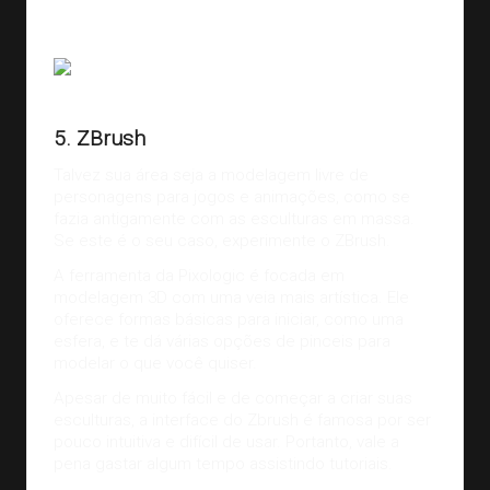
Arte:
Luiz Felipe Aroca
.
5. ZBrush
Talvez sua área seja a modelagem livre de
personagens para jogos e animações, como se
fazia antigamente com as esculturas em massa.
Se este é o seu caso, experimente o
ZBrush
.
A ferramenta da Pixologic é focada em
modelagem 3D com
uma veia mais artística
. Ele
oferece formas básicas para iniciar, como uma
esfera, e te dá várias opções de pinceis para
modelar o que você quiser.
Apesar de muito fácil e de começar a criar suas
esculturas, a interface do Zbrush é famosa por ser
pouco intuitiva e difícil de usar. Portanto, vale a
pena gastar algum tempo assistindo tutoriais.