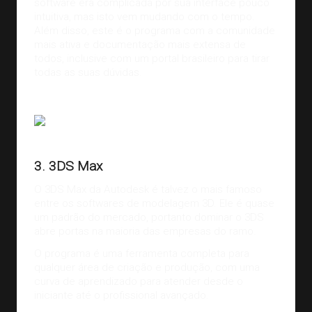
software era complicada por sua interface pouco
intuitiva, mas isto vem mudando com o tempo.
Além disso, este é o programa com a comunidade
mais ativa e documentação mais extensa de
todos, inclusive com um
portal brasileiro
para tirar
todas as suas dúvidas.
Fonte:
Theareander
3. 3DS Max
O
3DS Max
da Autodesk é talvez o mais famoso
entre os softwares de modelagem 3D. Ele é quase
um padrão do mercado, portanto dominar o 3DS
abre portas na maioria das empresas do ramo.
O programa é uma ferramenta completa para
qualquer área de criação e produção, com uma
curva de aprendizado para atender desde o
iniciante até o profissional avançado.