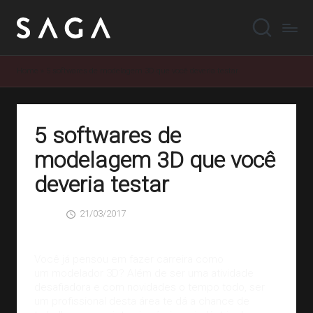
Home
»
5 softwares de modelagem 3D que você deveria testar
5 softwares de
modelagem 3D que você
deveria testar
21/03/2017
SAGA
0 Comentários
Posted
by
Você já pensou em fazer carreira como
um
modelador 3D
? Além de ser uma atividade
desafiadora e com novidades o tempo todo, ser
um profissional desta área te dá a chance de