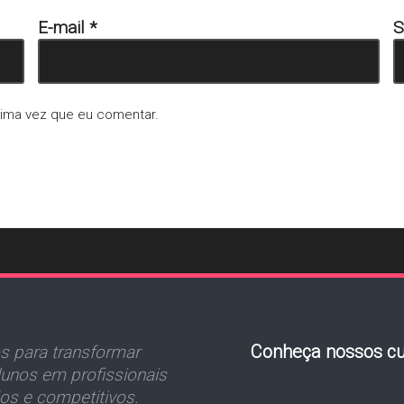
E-mail
*
S
xima vez que eu comentar.
Conheça nossos cu
 para transformar
unos em profissionais
dos e competitivos.