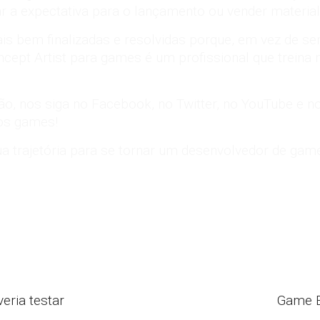
 a expectativa para o lançamento ou vender material 
is bem finalizadas e resolvidas porque, em vez de s
ncept Artist para games é um profissional que treina 
ão, nos siga no
Facebook
, no
Twitter
, no
YouTube
e n
dos games!
 sua trajetória para se tornar um desenvolvedor de ga
eria testar
Game E