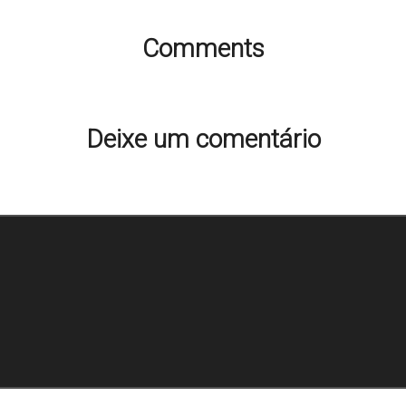
Comments
Ainda não há comentários. Que tal começar a discussão?
Deixe um comentário
ço de e-mail não será publicado.
Campos obrigatórios são m