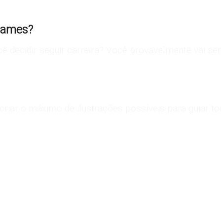
Concept Art de divulgação de Hearthstone. Fonte:
BlizzPlanet
 games?
ê decidir seguir carreira? Você provavelmente vai se
 criar o máximo de ilustrações possíveis para guiar to