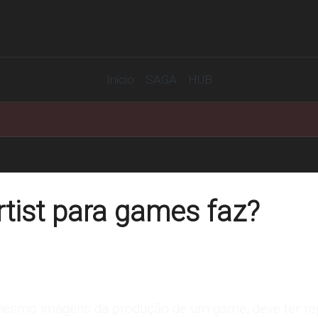
Início
SAGA
HUB
tist para games faz?
té mesmo imagens da produção de um game, deve ter re