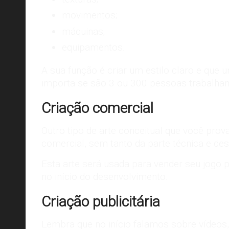
movimentos;
máquinas;
equipamentos.
A sua função é criar um estilo claro e que
importa se são 3 ou 300 pessoas trabalhand
Criação comercial
Outro tipo de arte conceitual que você pro
comercial, sem tanto da parte técnica e desc
Esta arte será usada para vender seu jogo p
no início do desenvolvimento.
Criação publicitária
Lembra que no início falamos sobre vídeos