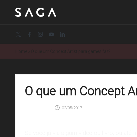
twitter.com
facebook.com
instagram.com
youtube.com
linkedin.com
Home
»
O que um Concept Artist para games faz?
O que um Concept Ar
SAGA
0 Comentários
02/05/2017
Posted
by
Se você já viu algum vídeo ou livro, ou a