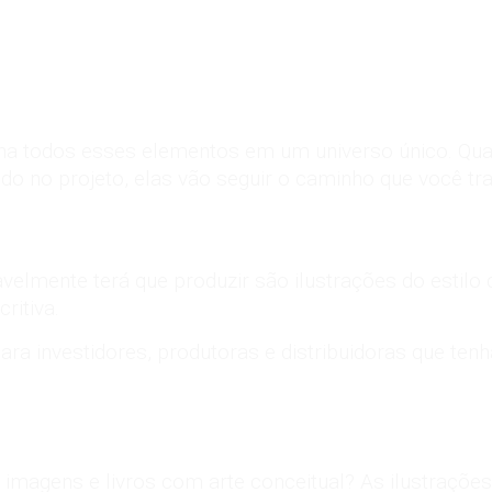
 una todos esses elementos em um universo único. Qu
o no projeto, elas vão seguir o caminho que você tra
vavelmente terá que produzir são ilustrações do estil
ritiva.
ara investidores, produtoras e distribuidoras que te
, imagens e livros com arte conceitual? As ilustraçõ