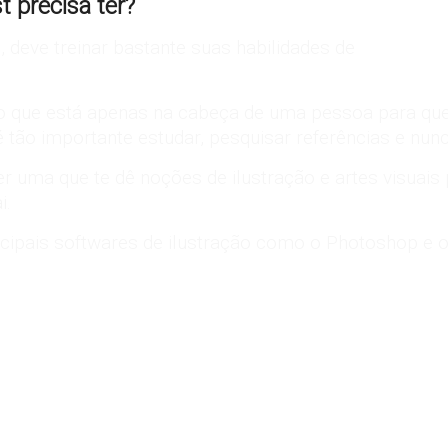
 precisa ter?
 deve treinar bastante suas habilidades de
Ren
 o que está apenas na cabeça de uma pessoa para que 
o importante estudar, pesquisar referências e nunca
 uma que te dê noções de ilustração e artes visuais 
i.
ncipais softwares de ilustração como o Photoshop e o