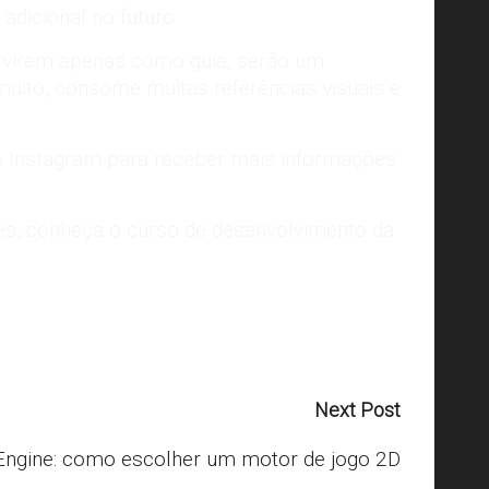
adicional no futuro.
ervirem apenas como guia, serão um
muito, consome muitas referências visuais e
o
Instagram
para receber mais informações
mes, conheça o
curso de desenvolvimento da
Next Post
ngine: como escolher um motor de jogo 2D