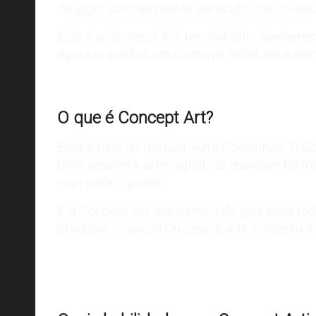
do jogo, com um estilo parecido com o resu
Esta é a Concept Art, um trabalho fundame
agora o que faz um Concept Artist para ga
O que é Concept Art?
Esta é fácil de traduzir: Arte Conceitual. 
uma aquarela, arte digital, de qualquer for
jogo para o papel.
É a Concept Art que servirá de guia para t
produtor musical! Ou seja, a arte conceitua