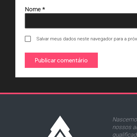
Nome
*
Salvar meus dados neste navegador para a pró
Nascemos
nossos al
qualifica