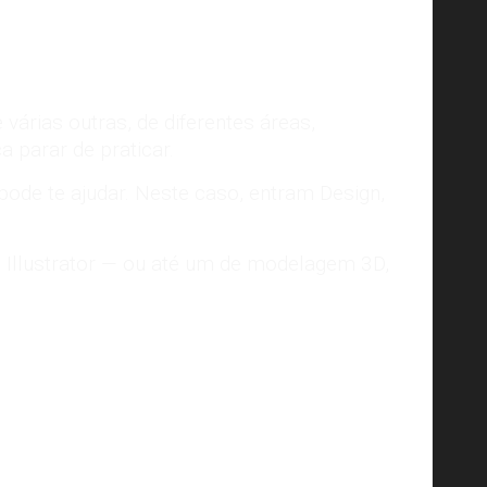
der 3D de personagem do Darksiders 2. Fonte:
Select Game
várias outras, de diferentes áreas,
 parar de praticar.
pode te ajudar. Neste caso, entram Design,
 Illustrator — ou até um de
modelagem 3D
,