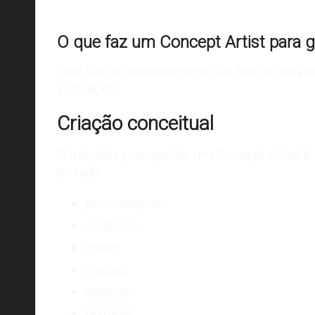
O que faz um Concept Artist para
Qual vai ser exatamente a sua função se voc
ilustração:
Criação conceitual
O trabalho principal de um Concept Artist é
de tudo:
personagens;
cenários;
cores
;
roupas;
objetos;
texturas;