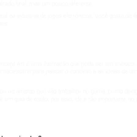
ltado final, mas um pouco diferente.
ntal na
indústria de jogos eletrônicos
. Você gosta de il
mes:
O Concept Art é uma ilustração que pode ser em esboço,
ma necessária para passar o conceito e as ideias de u
odos os artistas que vão trabalhar no game, como desi
l é um guia de estilo, por isso, ele é tão importante