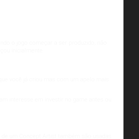
ando o jogo começar a ser produzido, não
çou inicialmente.
o que você já criou mas com um apelo mais
nham interesse em investir no game antes ou
es de um Concept Artist também são usadas