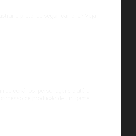
ustrar e pretende seguir carreira? Veja
Concept Art do game “Subnautica” . Fonte:
Pinterest
m
gn de cenários, personagens e até o
 no processo de produção de um game.