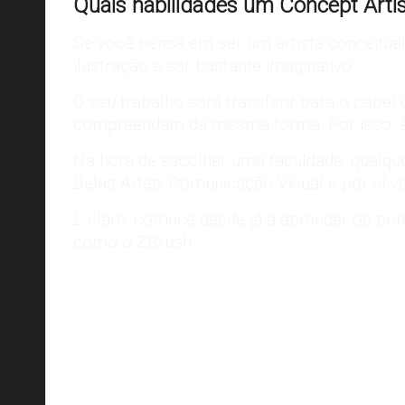
Quais habilidades um Concept Artist
Se você pensa em ser um artista conceitual,
ilustração e ser bastante imaginativo.
O seu trabalho será transferir para o papel
compreendam da mesma forma. Por isso, é tã
Na hora de escolher uma faculdade, qualquer
Belas Artes, Comunicação Visual e por aí va
E claro: comece desde já a aprender os pri
como o ZBrush.