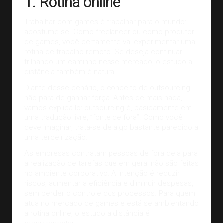
1. Rotina online
Trabalhar com games é trabalhar para o mundo:
acostume-se. Como freelancer ou como produtor
de games, você certamente vai experimentar uma
rotina de trabalho remoto. Se deseja continuar
trilhando um caminho nesse mercado, o estudo a
distância também é natural.
Diante desse cenário, o conceito de outsourcing
não para de ganhar força. Antes de mais nada,
vamos explicá-lo: outsourcing é, basicamente em
uma tradução livre, ”fonte de fora”. Como você
deve imaginar, trata-se de algo bastante parecido a
uma terceirização.
As empresas contratam pessoas de fora dela para
a realização de tarefas que em geral não são feitas
no ambiente corporativo. A intenção é reduzir
riscos, aumentar a eficiência e diminuir despesas,
sem perder o controle dos processos. Para quem
atua no mercado de games e está se ambientando
à rotina online, o estudo a distância é