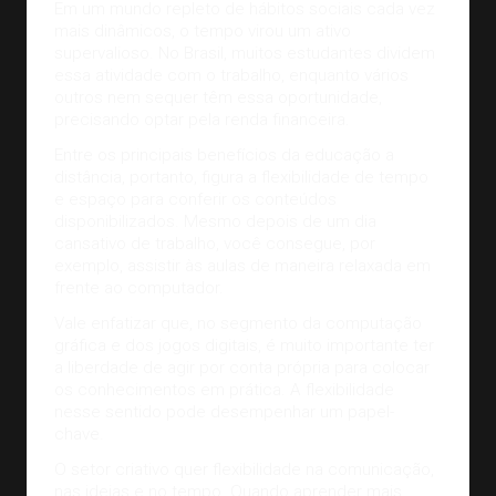
Em um mundo repleto de hábitos sociais cada vez
mais dinâmicos, o tempo virou um ativo
supervalioso. No
Brasil
, muitos estudantes dividem
essa atividade com o trabalho, enquanto vários
outros nem sequer têm essa oportunidade,
precisando optar pela renda financeira.
Entre os principais benefícios da educação a
distância, portanto, figura a flexibilidade de tempo
e espaço para conferir os conteúdos
disponibilizados. Mesmo depois de um dia
cansativo de trabalho, você consegue, por
exemplo, assistir às aulas de maneira relaxada em
frente ao computador.
Vale enfatizar que, no segmento da computação
gráfica e dos
jogos digitais
, é muito importante ter
a liberdade de agir por conta própria para colocar
os conhecimentos em prática. A flexibilidade
nesse sentido pode desempenhar um papel-
chave.
O setor criativo quer flexibilidade na comunicação,
nas ideias e no tempo. Quando aprender mais