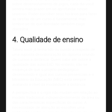
sobre desenvolvimento de jogos, cada dia você
sentirá mais prazer em se aprofundar nesse
universo. Poder escolher seus horários para fazer
as tarefas de um curso é fundamental, mas
lembre-se de que liberdade também exige
disciplina.
4. Qualidade de ensino
Talvez você já tenha lido ou ouvido a respeito de
uma suposta desvalorização do diploma oriundo
de cursos a distância. Quem sabe até sobre a
qualidade das aulas EAD. No entanto, não se
esqueça de que o projeto pedagógico
desenvolvido é igual aos cursos presenciais e o
Ministério da Educação (MEC) está sempre
avaliando o nível da modalidade a distância.
A perspectiva e o rigor não mudam em relação ao
modelo tradicional, independentemente da área ou
das características específicas do curso. A
necessidade de atenção ao escolher uma