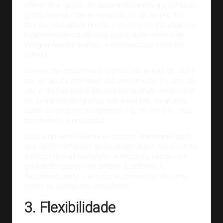
oferecer a opção de aulas a distância, a instituição
gasta menos com a manutenção de ambientes
físicos, pois não é preciso receber os estudantes.
Pela inexistência de uma quantidade mínima de
integrantes em turmas, a mensalidade também
diminui.
Como consequência, o custo com a mão de obra
cai, já que os materiais são preparados de uma só
vez e depois basta atualizá-los quando necessário.
Na computação gráfica, por exemplo, os alunos
usam os próprios programas e praticam em casa,
barateando o processo.
Isso tudo sem falar na economia financeira ligada
aos deslocamentos ao local das aulas, envolvendo
transporte e alimentação. A literatura virtual vem
ganhando espaço no âmbito acadêmico,
facilitando ainda o acesso a conteúdos de valor
sobre as disciplinas abordadas.
3. Flexibilidade