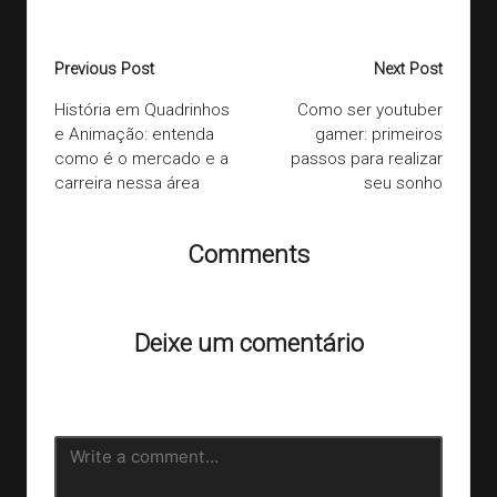
Last updated on 18/12/2020
Post
Previous Post
Next Post
navigation
História em Quadrinhos
Como ser youtuber
e Animação: entenda
gamer: primeiros
como é o mercado e a
passos para realizar
carreira nessa área
seu sonho
Comments
Ainda não há comentários. Que tal começar a discussão?
Deixe um comentário
O seu endereço de e-mail não será publicado.
Campos
obrigatórios são marcados com
*