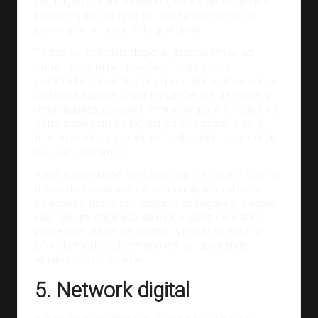
instituição continua valendo, mas, depois de uma
boa pesquisa a respeito, não há com o que se
preocupar no âmbito da qualidade.
Todos os materiais disponibilizados em aulas
online passam por revisões frequentes e
detalhadas, fazendo com que o aluno do ensino a
distância acesse o que há de melhor, da maneira
mais didática possível. Para acompanhar todos os
conteúdos sem se perder ou se atrasar, aliás, é
fundamental ter disciplina: flexibilidade e facilidade
não são sinônimos.
Após a conclusão do curso, fique tranquilo: seja no
mercado de games, de computação gráfica ou
qualquer outro, o seu diploma carregará o mesmo
valor de um originado da modalidade de ensino
presencial. Afinal de contas, a mutação está no
DNA do modelo de ensino online, garantindo
atualização constante.
5. Network digital