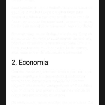
complementar.
Essa questão ainda diz respeito à oportunidade de
escolher a melhor hora e o melhor lugar para
assimilar a fundo o que está sendo visto em aula.
Assim, evita-se as famosas batalhas contra o sono,
comuns na modalidade presencial, não é verdade?
Em casa, viajando, no ônibus, no avião, de férias ou
antes de dormir, você precisa apenas de uma tela
capaz de reproduzir o material e pronto! Para um
bom programador ou desenvolvedor de games,
aliás, esse poder de adaptação é primordial.
2. Economia
Conhecimento exige investimento e, por mais que
jamais signifique um desperdício quando bem
aproveitado, conseguir a redução dos valores
pagos é uma enorme vantagem, certo? Pois saiba
que os cursos EAD podem custar até metade do
preço dos presenciais, em média.
Os motivos são vários, e todos bastante claros. Ao