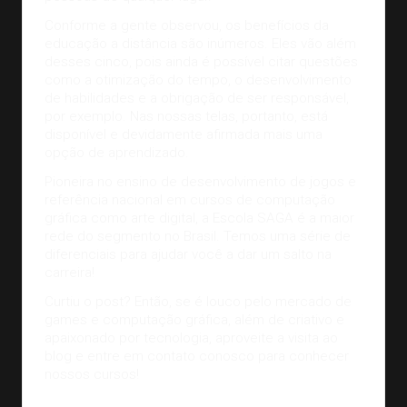
Conforme a gente observou, os benefícios da
educação a distância são inúmeros. Eles vão além
desses cinco, pois ainda é possível citar questões
como a otimização do tempo, o desenvolvimento
de habilidades e a obrigação de ser responsável,
por exemplo. Nas nossas telas, portanto, está
disponível e devidamente afirmada mais uma
opção de aprendizado.
Pioneira no ensino de
desenvolvimento de jogos
e
referência nacional em cursos de computação
gráfica como arte digital, a Escola SAGA é a maior
rede do segmento no Brasil. Temos uma série de
diferenciais para ajudar você a dar um salto na
carreira!
Curtiu o post? Então, se é louco pelo mercado de
games e computação gráfica, além de criativo e
apaixonado por tecnologia, aproveite a visita ao
blog e
entre em contato conosco
para conhecer
nossos cursos!