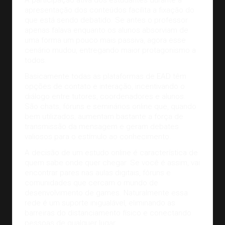
A participação ativa dos estudantes durante a
apresentação dos conteúdos facilita a fixação do
que está sendo debatido. Se antes o professor
apenas falava enquanto os alunos absorviam de
uma forma um pouco mais passiva, agora esse
cenário mudou, entregando maior protagonismo a
todos.
Basicamente todas as plataformas de EAD têm
opções de contato e interação, incentivando o
diálogo entre tutores, coordenadores e alunos.
São chats, fóruns e seminários online que, quando
bem utilizados, aumentam bastante a força de
transmissão da mensagem e geram debates
valiosos para o estímulo ao conhecimento.
A decisão de um estudo online é característica de
quem sabe onde quer chegar. Se você é assim, vai
encontrar pares nas aulas digitais, fóruns e
comunidades que cercam o mundo de
desenvolvimento de games. Naturalmente essa
rede é um suporte inigualável, eliminando as
barreiras do distanciamento físico e conectando
pessoas de qualquer lugar.