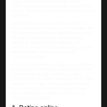
Educacionais Anísio Teixeira (Inep), alunos
matriculados nessa modalidade já representavam
mais de 20%
do total considerando apenas cursos
superiores.
Grande responsável pela afirmação do EAD, a
tecnologia ajuda a conciliar estudo e trabalho, além
de evidenciar uma série de outros benefícios da
educação a distância. Hoje é fácil encontrar
opções de qualidade para Graduação, Pós-
Graduação e Especialização, por exemplo, desde
áreas da saúde até a de jogos digitais e
computação gráfica.
A ausência de horários fixos, aliada à possibilidade
de assistir aos conteúdos de qualquer lugar com
conexão à internet, faz com que o ensino a
distância traga, conforme veremos no post, muitas
vantagens. Continue conosco e faça boa leitura
dos cinco benefícios listados, principalmente se
você pretende trilhar carreira no
mercado de
games
e design digital!