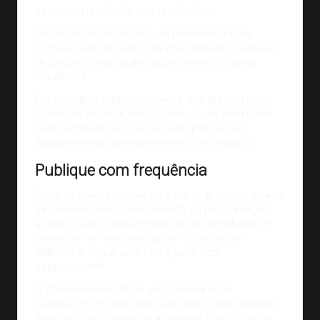
a partir da qualidade das produções.
Depois de alcançar as suas primeiras metas,
comece a fazer planos de investimentos capazes
de proporcionar qualificações reais nos seus
resultados.
Por exemplo, adquira câmeras que gravem com
eficiência superior, microfones, novos monitores
para transmitir os jogos e quaisquer outros
equipamentos que aprimorem o seu trabalho.
Publique com frequência
Nada de criar um canal para publicar vídeos a cada
seis meses, sem planejamento ou programação
alguma. Outro passo essencial na caminhada de
como ser um youtuber gamer consiste em
elaborar e seguir uma rotina junto dos
espectadores.
O desenvolvimento de um calendário de
publicações é primordial para fixar o seu canal na
memória dos usuários e assegurar que o público