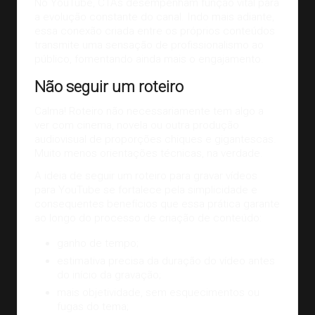
No YouTube, CTAs desempenham função vital para
a evolução constante do canal. Indo mais adiante,
essa conexão criada entre os próprios conteúdos
transmite uma sensação de profissionalismo ao
público, fomentando ainda mais o engajamento.
Não seguir um roteiro
Calma! Roteiro não necessariamente tem algo a
ver com cinema, novela ou outra produção
audiovisual de proporções chiques e gigantescas.
Muito menos orientações técnicas, na verdade.
A ideia de seguir um roteiro para gravar vídeos
para YouTube se fortalece pela simplicidade e
consequentes benefícios que essa prática garante
ao longo do processo de criação de conteúdo:
ganho de tempo;
estimativa precisa da duração do vídeo antes
do início da gravação;
mais objetividade, sem esquecimentos ou
fugas do tema;