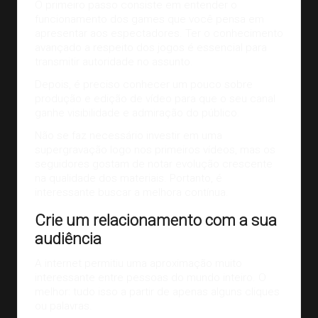
O primeiro passo consiste em entender o
funcionamento dos games que você pensa em
apresentar aos espectadores. Ter o conhecimento
avançado a respeito dos jogos é essencial para
transmitir autoridade no assunto.
Depois, é preciso conhecer um pouco sobre
produção e edição de vídeo para que o seu canal
ganhe visibilidade e admiração do público.
Não se faz necessário investir em uma
supergravação logo nos primeiros vídeos, mas os
seguidores gostam de notar evolução crescente
na qualidade dos materiais. Portanto, é
interessante buscar a melhora contínua.
Crie um relacionamento com a sua
audiência
A internet permitiu uma aproximação muito
interessante entre pessoas do mundo inteiro. O
melhor: tudo isso a partir de apenas alguns cliques
ou palavras.