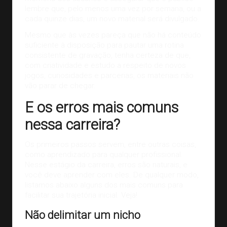
lembre que, pelo menos uma vez por semana, ou a
cada quinze dias, um novo material será divulgado.
Mesmo que às vezes pareça que não há conteúdo
suficiente à disposição para pautar uma rotina
consistente de gravação, tenha certeza de que,
com criatividade e estudo a respeito de novos
jogos, curiosidades e parcerias, os materiais não
vão parar de chegar.
E os erros mais comuns
nessa carreira?
Os primeiros passos servem, entre outras coisas,
como aprendizado para qualquer profissional.
Nesse estágio da carreira, erros são naturais, e
você deve aprender com eles. De qualquer modo,
listamos abaixo alguns dos mais comuns para
facilitar sua trajetória inicial. Veja!
Não delimitar um nicho