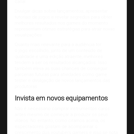
canal.
Divulgar dicas sobre lançamentos, apresentar
tutoriais de jogos e revelar segredos para obter
melhores resultados nos games do momento
representam ótimas estratégias para atrair novas
visualizações.
Quanto mais relevante para a audiência for
o
jogo
escolhido, junto de um conteúdo de
qualidade e uma edição atraente, melhores
tendem a ser os resultados alcançados. Isso
também eleva as suas chances de conseguir
parcerias futuras para atividades como
game
tester
e divulgação de novos lançamentos das
produtoras.
Invista em novos equipamentos
Não é necessário comprar instrumentos caros
antes mesmo de começar a
produzir os seus
vídeos
. No entanto, como citamos acima, os
espectadores gostam de acompanhar o
crescimento dos youtubers gamers e isso se nota