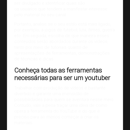
ser divulgado e identificar quais são
os
usuários
que tendem a manifestar interesse
pelo material no seu canal.
Portanto, analise se o seu estilo está mais ligado,
por exemplo, a jogos de futebol, luta, filmes, guerra
etc. Em seguida, escolha de que maneira esses
conteúdos serão abordados durante os vídeos,
tanto por meio de tutoriais quanto de
apresentações de ferramentas, demonstrações
de técnicas e dicas.
Conheça todas as ferramentas
necessárias para ser um youtuber
Trabalhar com produção de vídeos é bastante
divertido e garante uma imensidão de
possibilidades para quem se aventura nesse meio.
Contudo, vale a pena traçar uma ideia de como
opera a ferramenta do YouTube e do que é
preciso para ao menos começar a criar os
materiais.