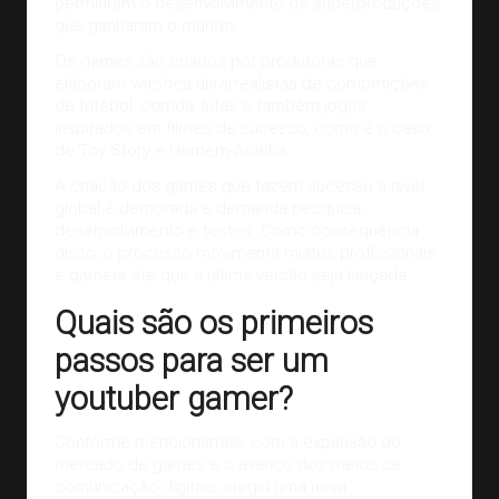
permitiram o desenvolvimento de superproduções
que ganharam o mundo.
Os games são
criados
por produtoras que
elaboram versões ultrarrealistas de competições
de futebol, corrida, lutas e também jogos
inspirados em filmes de sucesso, como é o caso
de Toy Story e Homem-Aranha.
A criação dos games que fazem sucesso a nível
global é demorada e demanda pesquisa,
desenvolvimento e testes. Como consequência
disso, o processo movimenta muitos profissionais
e gamers até que a última versão seja lançada.
Quais são os primeiros
passos para ser um
youtuber gamer?
Conforme mencionamos, com a expansão do
mercado de games e o avanço dos meios de
comunicação digitais, surgiu uma nova