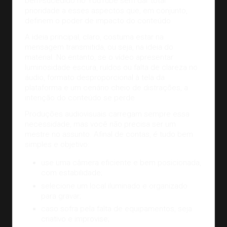
bem-sucedido no YouTube sem dar total
prioridade a esses aspectos que, em conjunto,
definem o poder de impacto do conteúdo.
A ideia principal, claro, costuma estar na
mensagem transmitida, ou seja, na ideia do
material. No entanto, se o vídeo apresentar
luminosidade escura, ruídos ou falta de clareza no
áudio, formato desproporcional à tela da
plataforma e um cenário cheio de distrações, a
intenção do conteúdo se perde.
Produções audiovisuais carregam sempre essa
necessidade, mas você não precisa ser um
mestre no assunto. Afinal de contas, é tudo bem
simples e objetivo:
use uma câmera eficiente e bem posicionada,
com estabilidade;
selecione um local iluminado e organizado
para gravar;
caso sofra pela falta de equipamentos, seja
criativo e improvise;