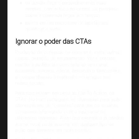
na dúvida, faça o enquadramento mais
simples, com o foco no centro, ou pesquise
sobre a chamada regra dos terços;
invista em um microfone de lapela para
qualificar o áudio.
Ignorar o poder das CTAs
Produção de conteúdo na internet é, entre outras
coisas, geração de engajamento. Você precisa
manter a audiência conectada ao seu canal,
assistindo a novos vídeos, deixando o famoso like
e compartilhando o material com amigos nas
redes sociais.
Para isso entram em cena as Call To Action, ou
CTAs. No bom português, as chamadas para ação
são espécies de ”convites” para que os usuários
continuem interagindo com o seu canal de
diferentes maneiras. Além dos exemplos já citados
acima, você pode apostar em qualquer tipo de
ação que alimente um ciclo positivo.