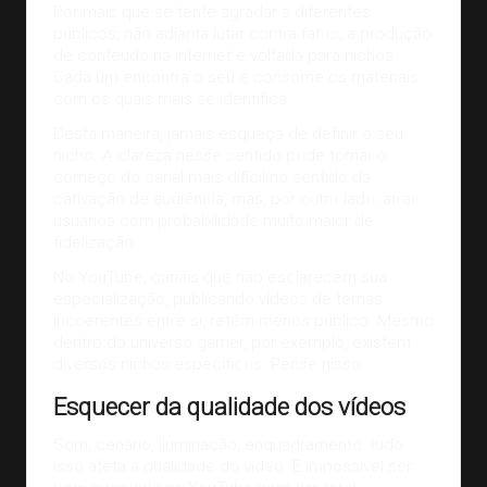
Por mais que se tente agradar a diferentes
públicos, não adianta lutar contra fatos, a produção
de conteúdo na internet é voltada para nichos.
Cada um encontra o seu e consome os materiais
com os quais mais se identifica.
Desta maneira, jamais esqueça de definir o seu
nicho. A clareza nesse sentido pode tornar o
começo do canal mais difícil no sentido da
cativação de audiência, mas, por outro lado, atrai
usuários com probabilidade muito maior de
fidelização.
No YouTube, canais que não esclarecem sua
especialização, publicando vídeos de temas
incoerentes entre si, retém menos público. Mesmo
dentro do universo gamer, por exemplo, existem
diversos nichos específicos. Pense nisso.
Esquecer da qualidade dos vídeos
Som, cenário, iluminação, enquadramento: tudo
isso afeta a qualidade do vídeo. É impossível ser