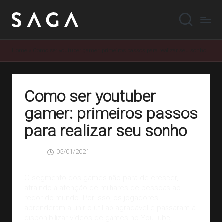
Home
»
Como ser youtuber gamer: primeiros passos para realizar seu sonho
Como ser youtuber
gamer: primeiros passos
para realizar seu sonho
05/01/2021
SAGA
0 Comentários
Posted
by
O segmento dos
games
não para de crescer,
atraindo a atenção de milhares de pessoas ao
redor do mundo. Por isso, os jogadores
aprenderam a unir o útil ao agradável e passaram a
disponibilizar vídeos de games no YouTube,