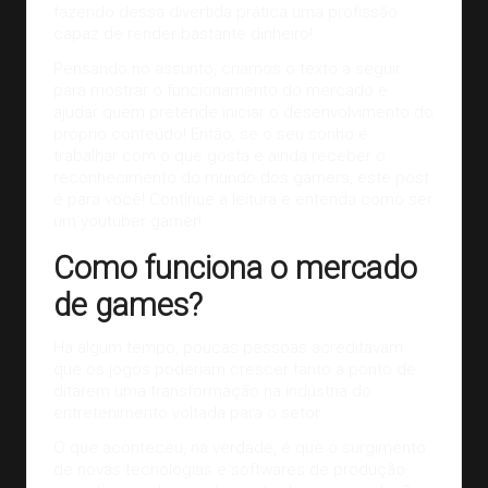
fazendo dessa divertida prática uma profissão
capaz de render bastante dinheiro!
Pensando no assunto, criamos o texto a seguir
para mostrar o funcionamento do mercado e
ajudar quem pretende iniciar o desenvolvimento do
próprio conteúdo! Então, se o seu sonho é
trabalhar com o que gosta e ainda receber o
reconhecimento do mundo dos gamers, este post
é para você! Continue a leitura e entenda como ser
um youtuber gamer!
Como funciona o mercado
de games?
Há algum tempo, poucas pessoas acreditavam
que os jogos poderiam crescer tanto a ponto de
ditarem uma transformação na indústria do
entretenimento voltada para o setor.
O que aconteceu, na verdade, é que o surgimento
de novas tecnologias e softwares de produção