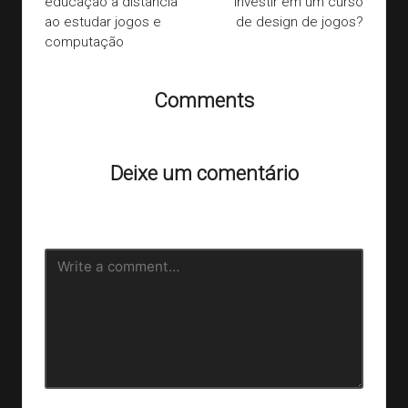
educação a distância
investir em um curso
ao estudar jogos e
de design de jogos?
computação
Comments
Ainda não há comentários. Que tal começar a discussão?
Deixe um comentário
O seu endereço de e-mail não será publicado.
Campos
obrigatórios são marcados com
*