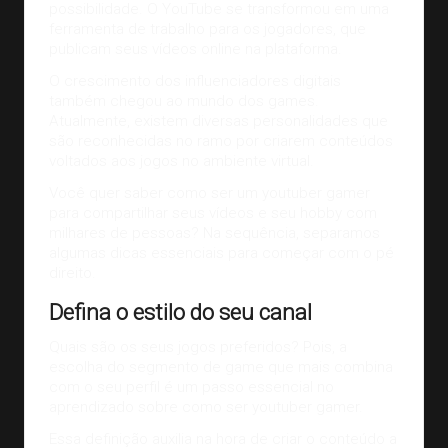
possibilidade. O YouTube se transformou em uma
ferramenta de trabalho para os jogadores, que
publicam seus vídeos online na plataforma.
O crescimento dos influenciadores digitais
também chegou ao mundo dos games.
Atualmente, existem diversas personalidades que
são reconhecidas no ramo por criarem conteúdos
voltados aos jogos no ambiente virtual.
Você quer saber como ser um youtuber gamer
para compartilhar seus vídeos e seu
hobby
com
milhares de pessoas? Na sequência, separamos
algumas dicas essenciais para começar com o pé
direito.
Defina o estilo do seu canal
Quais são os seus jogos preferidos? Pois, a
escolha do segmento de game que mais combina
com o seu perfil é um passo essencial no
aprendizado sobre como ser youtuber gamer.
Essa definição auxilia na hora de criar o conteúdo a